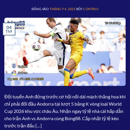
ĐĂNG VÀO
THÁNG 9 4, 2025
BỞI
CONTBUI
04
Th9
Đội tuyển Anh đứng trước cơ hội nối dài mạch thăng hoa khi
chỉ phải đối đầu Andorra tại lượt 5 bảng K vòng loại World
Cup 2026 khu vực châu Âu. Nhận ngay tỷ lệ nhà cái hấp dẫn
cho trận Anh vs Andorra cùng Bong88. Cập nhật tỷ lệ kèo
trước trận đấu […]