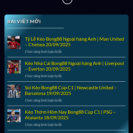
BÀI VIẾT MỚI
Tỷ Lệ Kèo Bong88 Ngoại hạng Anh | Man United
– Chelsea 20/09/2025
ở
Chức năng bình luận bị tắt
Tỷ
Lệ
Kèo Nhà Cái Bong88 Ngoại hạng Anh | Liverpool
Kèo
– Everton 20/09/2025
Bong88
ở
Chức năng bình luận bị tắt
Ngoại
Kèo
hạng
Nhà
Soi Kèo Bong88 Cúp C1 | Newcastle United –
Anh
Cái
|
Barcelona 19/09/2025
Bong88
Man
ở
Chức năng bình luận bị tắt
Ngoại
United
Soi
hạng
–
Kèo
Kèo Thơm Hôm Nay Bong88 Cúp C1 | PSG –
Anh
Chelsea
Bong88
|
Atalanta 18/09/2025
20/09/2025
Cúp
Liverpool
ở
Chức năng bình luận bị tắt
C1
–
Kèo
|
Everton