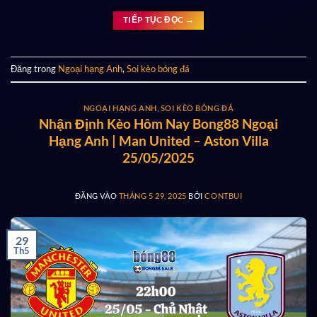
TIẾP TỤC ĐỌC
→
Đăng trong
Ngoại hạng Anh
,
Soi kèo bóng đá
NGOẠI HẠNG ANH
,
SOI KÈO BÓNG ĐÁ
Nhận Định Kèo Hôm Nay Bong88 Ngoại
Hạng Anh | Man United – Aston Villa
25/05/2025
ĐĂNG VÀO
THÁNG 5 29, 2025
BỞI
CONTBUI
29
Th5