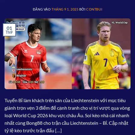
ĐĂNG VÀO
THÁNG 9 1, 2025
BỞI
CONTBUI
01
Th9
Tuyển Bỉ làm khách trên sân của Liechtenstein với mục tiêu
giành trọn vẹn 3 điểm để cạnh tranh cho vị trí vượt qua vòng
loại World Cup 2026 khu vực châu Âu. Soi kèo nhà cái nhanh
nhất cùng Bong88 cho trận cầu Liechtenstein – Bỉ. Cập nhật
tỷ lệ kèo trước trận đấu […]