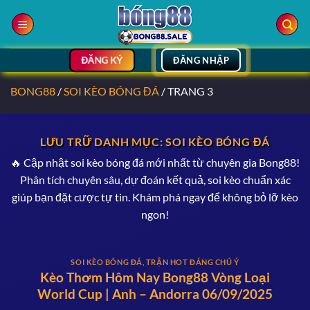
Bỏ
qua
nội
dung
ĐĂNG KÝ
ĐĂNG NHẬP
BONG88
/
SOI KÈO BÓNG ĐÁ
/
TRANG 3
LƯU TRỮ DANH MỤC:
SOI KÈO BÓNG ĐÁ
🔥 Cập nhật soi kèo bóng đá mới nhất từ chuyên gia Bong88!
Phân tích chuyên sâu, dự đoán kết quả, soi kèo chuẩn xác
giúp bạn đặt cược tự tin. Khám phá ngay để không bỏ lỡ kèo
ngon!
SOI KÈO BÓNG ĐÁ
,
TRẬN HOT ĐÁNG CHÚ Ý
Kèo Thơm Hôm Nay Bong88 Vòng Loại
World Cup | Anh – Andorra 06/09/2025