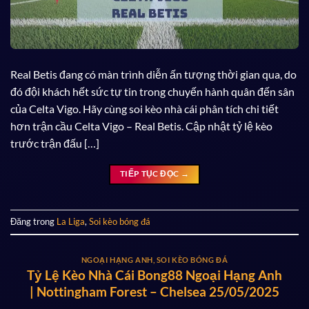
Real Betis đang có màn trình diễn ấn tượng thời gian qua, do
đó đội khách hết sức tự tin trong chuyến hành quân đến sân
của Celta Vigo. Hãy cùng soi kèo nhà cái phân tích chi tiết
hơn trận cầu Celta Vigo – Real Betis. Cập nhật tỷ lệ kèo
trước trận đấu […]
TIẾP TỤC ĐỌC
→
Đăng trong
La Liga
,
Soi kèo bóng đá
NGOẠI HẠNG ANH
,
SOI KÈO BÓNG ĐÁ
Tỷ Lệ Kèo Nhà Cái Bong88 Ngoại Hạng Anh
| Nottingham Forest – Chelsea 25/05/2025