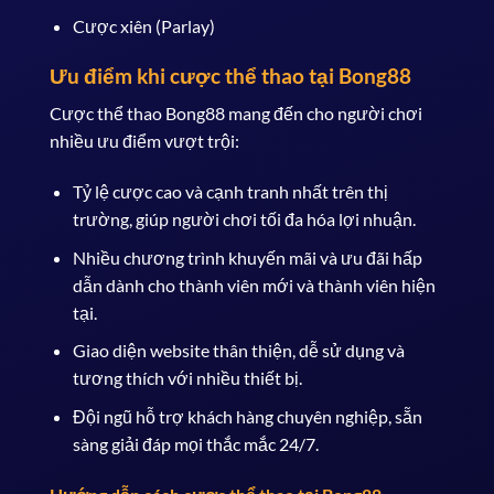
Cược xiên (Parlay)
Ưu điểm khi cược thể thao tại Bong88
Cược thể thao Bong88 mang đến cho người chơi
nhiều ưu điểm vượt trội:
Tỷ lệ cược cao và cạnh tranh nhất trên thị
trường, giúp người chơi tối đa hóa lợi nhuận.
Nhiều chương trình khuyến mãi và ưu đãi hấp
dẫn dành cho thành viên mới và thành viên hiện
tại.
Giao diện website thân thiện, dễ sử dụng và
tương thích với nhiều thiết bị.
Đội ngũ hỗ trợ khách hàng chuyên nghiệp, sẵn
sàng giải đáp mọi thắc mắc 24/7.