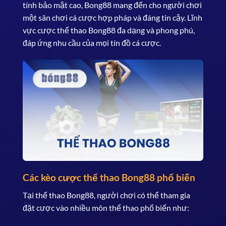
tính bảo mật cao, Bong88 mang đến cho người chơi
một sân chơi cá cược hợp pháp và đáng tin cậy. Lĩnh
vực cược thể thao Bong88 đa dạng và phong phú,
đáp ứng nhu cầu của mọi tín đồ cá cược.
Các kèo cược thể thao Bong88 phổ biến
Tại thể thao Bong88, người chơi có thể tham gia
đặt cược vào nhiều môn thể thao phổ biến như: