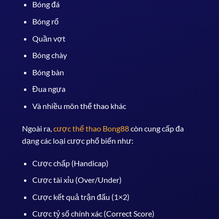
Bóng đá
Bóng rổ
Quần vợt
Bóng chày
Bóng bàn
Đua ngựa
Và nhiều môn thể thao khác
Ngoài ra,
cược thể thao Bong88
còn cung cấp đa
dạng các loại cược phổ biến như:
Cược chấp (Handicap)
Cược tài xỉu (Over/Under)
Cược kết quả trận đấu (1×2)
Cược tỷ số chính xác (Correct Score)