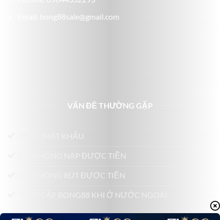
Email:
bong88sale@gmail.com
VẤN ĐỀ THƯỜNG GẶP
RESET MẬT KHẨU
LỖI KHÔNG NẠP ĐƯỢC TIỀN
LỖI KHÔNG RÚT ĐƯỢC TIỀN
TRUY CẬP BONG88 KHI Ở NƯỚC NGOÀI