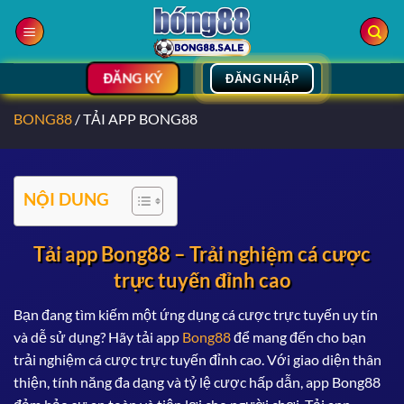
Bỏ
qua
nội
dung
ĐĂNG KÝ
ĐĂNG NHẬP
BONG88
/
TẢI APP BONG88
NỘI DUNG
Tải app Bong88 – Trải nghiệm cá cược
trực tuyến đỉnh cao
Bạn đang tìm kiếm một ứng dụng cá cược trực tuyến uy tín
và dễ sử dụng? Hãy tải app
Bong88
để mang đến cho bạn
trải nghiệm cá cược trực tuyến đỉnh cao. Với giao diện thân
thiện, tính năng đa dạng và tỷ lệ cược hấp dẫn, app Bong88