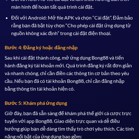
màn hình để hoàn tất quá trình cài đặt.
Đối với Android: Mở file APK và chọn “Cài đặt”. Đảm bảo
rằng bạn đã bật tùy chọn “Cho phép cài đặt ứng dụng từ
nguồn không xác định” trong cài đặt điện thoại.
Bước 4: Đăng ký hoặc đăng nhập
Sau khi cài đặt thành công, mở ứng dụng Bong88 và tiến
hành đăng ký tài khoản mới. Quá trình đăng ký rất đơn giản
và nhanh chóng, chỉ cần điền các thông tin cơ bản theo yêu
cầu. Nếu bạn đã có tài khoản Bong88, chỉ cần đăng nhập
bằng thông tin tài khoản hiện có.
Bước 5: Khám phá ứng dụng
Giờ đây, bạn đã sẵn sàng để khám phá thế giới cá cược trực
tuyến với app Bong88. Giao diện trực quan và dễ điều
hướng giúp bạn dễ dàng tìm thấy trò chơi yêu thích. Các tính
năng nổi bật của ứng dụng bao gồm: