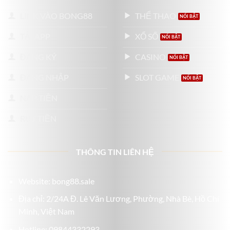
LINK VÀO BONG88
THỂ THAO
TẢI APP
XỔ SỐ
ĐĂNG KÝ
CASINO
ĐĂNG NHẬP
SLOT GAME
NẠP TIỀN
RÚT TIỀN
THÔNG TIN LIÊN HỆ
Website: bong88.sale
Địa chỉ:
2/24A Đ. Lê Văn Lương, Phường, Nhà Bè, Hồ Chí
Minh, Việt Nam
Hotline:
09844332293