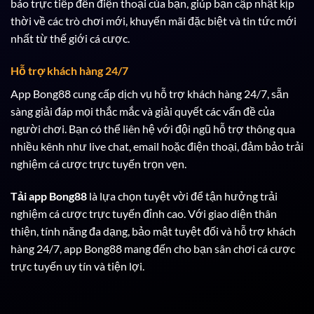
báo trực tiếp đến điện thoại của bạn, giúp bạn cập nhật kịp
thời về các trò chơi mới, khuyến mãi đặc biệt và tin tức mới
nhất từ thế giới cá cược.
Hỗ trợ khách hàng 24/7
App Bong88 cung cấp dịch vụ hỗ trợ khách hàng 24/7, sẵn
sàng giải đáp mọi thắc mắc và giải quyết các vấn đề của
người chơi. Bạn có thể liên hệ với đội ngũ hỗ trợ thông qua
nhiều kênh như live chat, email hoặc điện thoại, đảm bảo trải
nghiệm cá cược trực tuyến trọn vẹn.
Tải app Bong88
là lựa chọn tuyệt vời để tận hưởng trải
nghiệm cá cược trực tuyến đỉnh cao. Với giao diện thân
thiện, tính năng đa dạng, bảo mật tuyệt đối và hỗ trợ khách
hàng 24/7, app Bong88 mang đến cho bạn sân chơi cá cược
trực tuyến uy tín và tiện lợi.