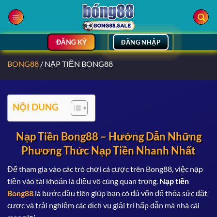
Bỏ
qua
nội
dung
ĐĂNG KÝ
ĐĂNG NHẬP
BONG88
/
NẠP TIỀN BONG88
NỘI DUNG
Nạp Tiền Bong88 – Hướng Dẫn Những
Phương Thức Nạp Tiền Nhanh Nhất
Để tham gia vào các trò chơi cá cược trên Bong88, việc nạp
tiền vào tài khoản là điều vô cùng quan trọng.
Nạp tiền
Bong88
là bước đầu tiên giúp bạn có đủ vốn để thỏa sức đặt
cược và trải nghiệm các dịch vụ giải trí hấp dẫn mà nhà cái