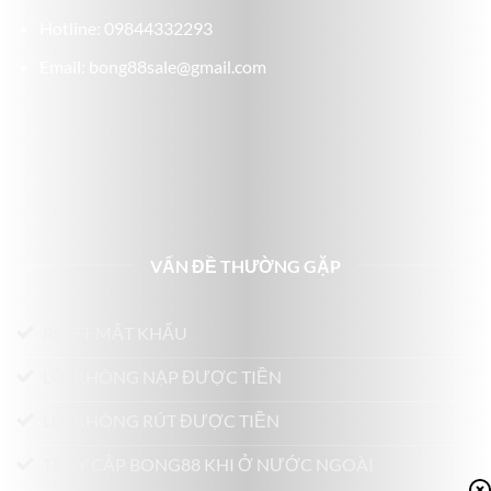
Hotline:
09844332293
Email:
bong88sale@gmail.com
VẤN ĐỀ THƯỜNG GẶP
RESET MẬT KHẨU
LỖI KHÔNG NẠP ĐƯỢC TIỀN
LỖI KHÔNG RÚT ĐƯỢC TIỀN
TRUY CẬP BONG88 KHI Ở NƯỚC NGOÀI