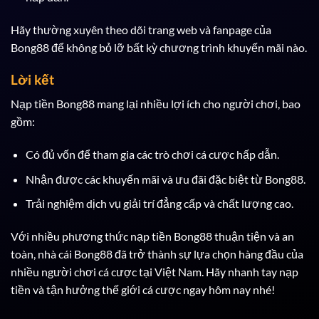
Hãy thường xuyên theo dõi trang web và fanpage của
Bong88 để không bỏ lỡ bất kỳ chương trình khuyến mãi nào.
Lời kết
Nạp tiền Bong88 mang lại nhiều lợi ích cho người chơi, bao
gồm:
Có đủ vốn để tham gia các trò chơi cá cược hấp dẫn.
Nhận được các khuyến mãi và ưu đãi đặc biệt từ Bong88.
Trải nghiệm dịch vụ giải trí đẳng cấp và chất lượng cao.
Với nhiều phương thức nạp tiền Bong88 thuận tiện và an
toàn, nhà cái Bong88 đã trở thành sự lựa chọn hàng đầu của
nhiều người chơi cá cược tại Việt Nam. Hãy nhanh tay nạp
tiền và tận hưởng thế giới cá cược ngay hôm nay nhé!