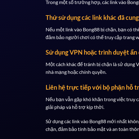
Trong một số trường hợp, các link vào Bong8
Thử sử dụng các link khác đã cung
Nếu một link vào Bong88 bị chặn, bạn có thể
đảm bảo người chơi có thể truy cập trang 
Sử dụng VPN hoặc trình duyệt ẩn
Một cách khác để tránh bị chặn là sử dụng V
nhà mạng hoặc chính quyền.
Liên hệ trực tiếp với bộ phận hỗ 
Nếu bạn vẫn gặp khó khăn trong việc truy c
giải pháp và hỗ trợ kịp thời.
Sử dụng các link vào Bong88 mới nhất không
chặn, đảm bảo tính bảo mật và an toàn thông