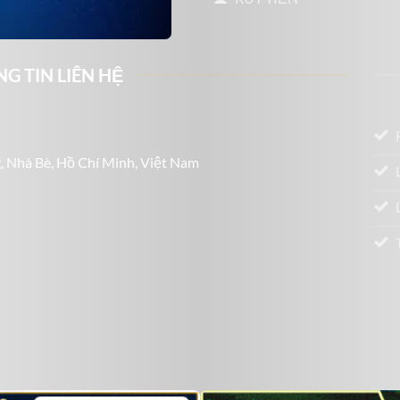
G TIN LIÊN HỆ
 Nhà Bè, Hồ Chí Minh, Việt Nam