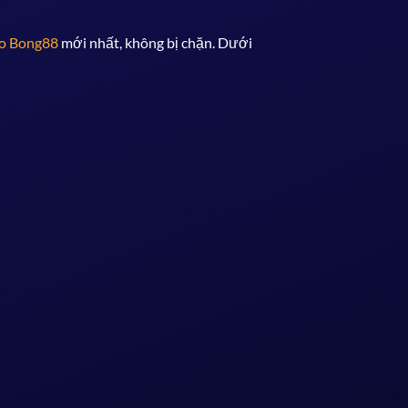
ào Bong88
mới nhất, không bị chặn. Dưới