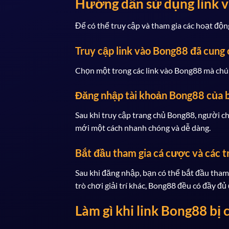
Hướng dẫn sử dụng link 
Để có thể truy cập và tham gia các hoạt độn
Truy cập link vào Bong88 đã cung
Chọn một trong các link vào Bong88 mà chún
Đăng nhập tài khoản Bong88 của 
Sau khi truy cập trang chủ Bong88, người c
mới một cách nhanh chóng và dễ dàng.
Bắt đầu tham gia cá cược và các t
Sau khi đăng nhập, bạn có thể bắt đầu tham 
trò chơi giải trí khác, Bong88 đều có đầy đủ
Làm gì khi link Bong88 bị 