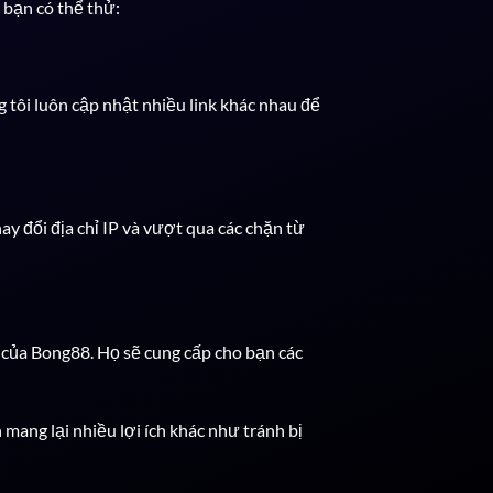
 bạn có thể thử:
 tôi luôn cập nhật nhiều link khác nhau để
y đổi địa chỉ IP và vượt qua các chặn từ
g của Bong88. Họ sẽ cung cấp cho bạn các
mang lại nhiều lợi ích khác như tránh bị