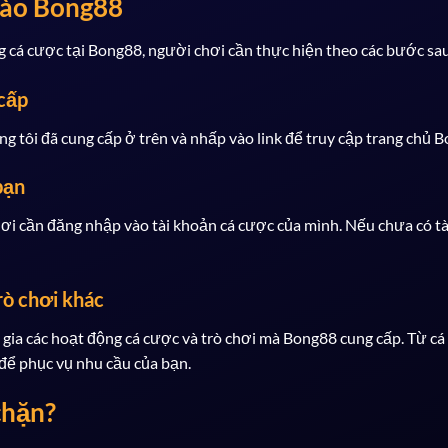
vào Bong88
g cá cược tại Bong88, người chơi cần thực hiện theo các bước sau
 cấp
g tôi đã cung cấp ở trên và nhấp vào link để truy cập trang chủ 
bạn
hơi cần đăng nhập vào tài khoản cá cược của mình. Nếu chưa có tà
rò chơi khác
gia các hoạt động cá cược và trò chơi mà Bong88 cung cấp. Từ cá 
 để phục vụ nhu cầu của bạn.
chặn?