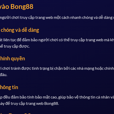
 vào Bong88
 người chơi truy cập trang web một cách nhanh chóng và dễ dàng m
 chóng và dễ dàng
 liên tục để đảm bảo người chơi có thể truy cập trang web mà kh
thể truy cập được.
chính quyền
i chơi tránh được tình trạng bị chặn bởi các nhà mạng hoặc chín
 đâu.
hông tin
p đều đảm bảo tính bảo mật cao, giúp bảo vệ thông tin cá nhân và
này để truy cập trang web Bong88.