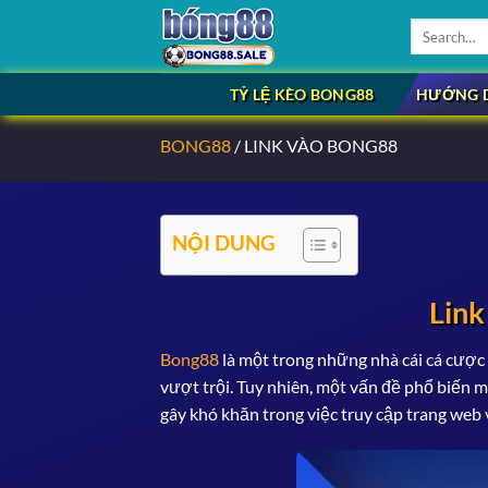
Bỏ
qua
nội
dung
TỶ LỆ KÈO BONG88
HƯỚNG 
BONG88
/
LINK VÀO BONG88
NỘI DUNG
Link
Bong88
là một trong những nhà cái cá cược
vượt trội. Tuy nhiên, một vấn đề phổ biến 
gây khó khăn trong việc truy cập trang web 