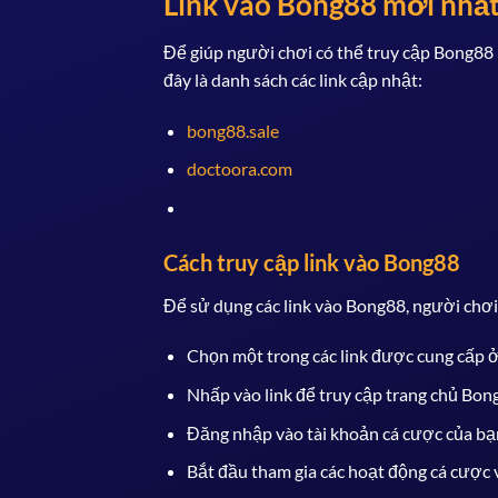
Link vào Bong88 mới nhấ
Để giúp người chơi có thể truy cập Bong88 m
đây là danh sách các link cập nhật:
bong88.sale
doctoora.com
Cách truy cập link vào Bong88
Để sử dụng các link vào Bong88, người chơi
Chọn một trong các link được cung cấp ở
Nhấp vào link để truy cập trang chủ Bon
Đăng nhập vào tài khoản cá cược của bạ
Bắt đầu tham gia các hoạt động cá cược v