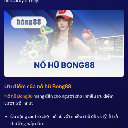
nhà cái uy tín này.
Ưu điểm của nổ hũ Bong88
Nổ hũ Bong88
mang đến cho người chơi nhiều ưu điểm
vượt trội như:
Đa dạng các trò chơi nổ hũ với nhiều chủ đề và tỷ lệ trả
thưởng hấp dẫn.