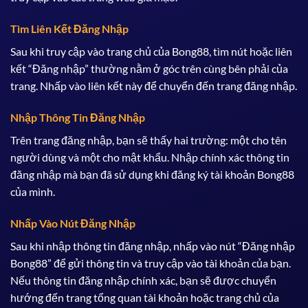
Tìm Liên Kết Đăng Nhập
Sau khi truy cập vào trang chủ của Bong88, tìm nút hoặc liên
kết “Đăng nhập” thường nằm ở góc trên cùng bên phải của
trang. Nhấp vào liên kết này để chuyển đến trang đăng nhập.
Nhập Thông Tin Đăng Nhập
Trên trang đăng nhập, bạn sẽ thấy hai trường: một cho tên
người dùng và một cho mật khẩu. Nhập chính xác thông tin
đăng nhập mà bạn đã sử dụng khi đăng ký tài khoản Bong88
của mình.
Nhấp Vào Nút Đăng Nhập
Sau khi nhập thông tin đăng nhập, nhấp vào nút “Đăng nhập
Bong88” để gửi thông tin và truy cập vào tài khoản của bạn.
Nếu thông tin đăng nhập chính xác, bạn sẽ được chuyển
hướng đến trang tổng quan tài khoản hoặc trang chủ của