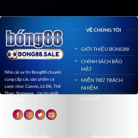
VỀ CHÚNG TÔI
GIỚI THIỆU BONG88
CHÍNH SÁCH BẢO
MẬT
Nhà cái uy tín Bong88 chuyên
cung cấp các sản phẩm cá
MIỄN TRỪ TRÁCH
cược như: Casnio, Lô Đề, Thể
NHIỆM
Thao, Slotgame,.. Uy tín nhất
LIÊN HỆ
Việt Nam
HƯỚNG DẪN
SẢN PHẨM