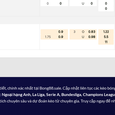
0
0
U
0
0
0
0.9
3
O
0.83
1.22
1.75
0.9
U
0.98
5.5
11
tiết, chính xác nhất tại Bong88.sale. Cập nhật liên tục các kèo b
g:
Ngoại hạng Anh, La Liga, Serie A, Bundesliga, Champions Leag
 tích chuyên sâu và dự đoán kèo từ chuyên gia. Truy cập ngay để n