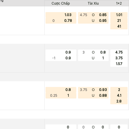
ng
Cược Chấp
Tài Xỉu
1x2
1.03
4.75
O
0.85
1.01
0
0.78
U
0.95
21
41
0.9
3
O
0.8
4.75
-1
0.9
U
1
3.75
1.57
0.8
3.75
O
0.93
2
0.25
1
U
0.88
4.1
2.8
0
0
O
0
0