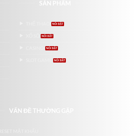
SẢN PHẨM
THỂ THAO
XỔ SỐ
CASINO
SLOT GAME
VẤN ĐỀ THƯỜNG GẶP
RESET MẬT KHẨU