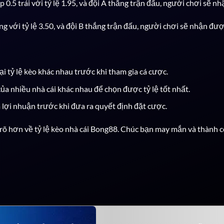
0.5 trái với tỷ lệ 1.95, và đội A thắng trận đấu, người chơi sẽ nh
 với tỷ lệ 3.50, và đội B thắng trận đấu, người chơi sẽ nhận được
ại tỷ lệ kèo khác nhau trước khi tham gia cá cược.
ủa nhiều nhà cái khác nhau để chọn được tỷ lệ tốt nhất.
à lợi nhuận trước khi đưa ra quyết định đặt cược.
 rõ hơn về tỷ lệ kèo nhà cái Bong88. Chúc bạn may mắn và thành c