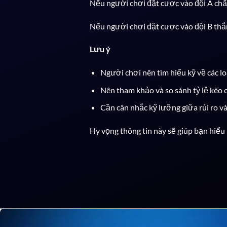
Nếu người chơi đặt cược vào đội A chấp 
Nếu người chơi đặt cược vào đội B thắng
Lưu ý
Người chơi nên tìm hiểu kỹ về các lo
Nên tham khảo và so sánh tỷ lệ kèo c
Cần cân nhắc kỹ lưỡng giữa rủi ro v
Hy vọng thông tin này sẽ giúp bạn hiểu