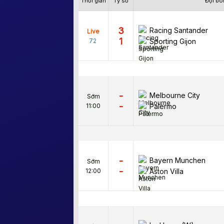
Thời gian
Tỷ số
Đội bó
3
Racing Santander
Live
1
72
'
Sporting Gijon
-
Melbourne City
Sớm
-
11:00
Palermo
-
Bayern Munchen
Sớm
-
12:00
Aston Villa