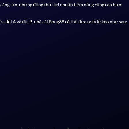
ro càng lớn, nhưng đồng thời lợi nhuận tiềm năng cũng cao hơn.
ữa đội A và đội B, nhà cái Bong88 có thể đưa ra tỷ lệ kèo như sau: