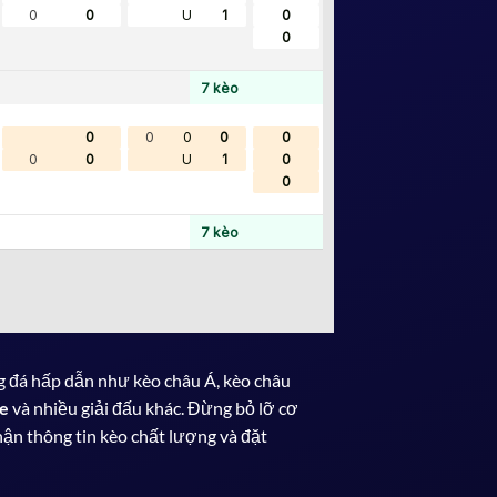
0
0
U
1
0
0
7
kèo
0
0
0
0
0
0
0
U
1
0
0
7
kèo
óng đá hấp dẫn như kèo châu Á, kèo châu
ue
và nhiều giải đấu khác. Đừng bỏ lỡ cơ
hận thông tin kèo chất lượng và đặt