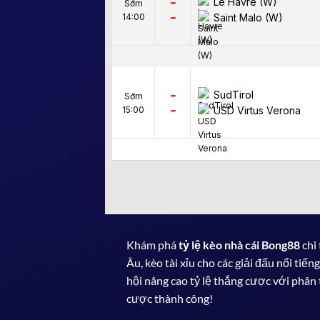
-
Le Havre (W)
Sớm
-
14:00
Saint Malo (W)
-
SudTirol
Sớm
-
15:00
USD Virtus Verona
Khám phá
tỷ lệ kèo nhà cái Bong88
chi 
Âu, kèo tài xỉu cho các giải đấu nổi tiến
hội nâng cao tỷ lệ thắng cược với phân
cược thành công!