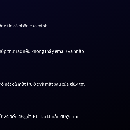
ng tin cá nhân của mình.
hộp thư rác nếu không thấy email) và nhập
 nét cả mặt trước và mặt sau của giấy tờ,
ừ 24 đến 48 giờ. Khi tài khoản được xác