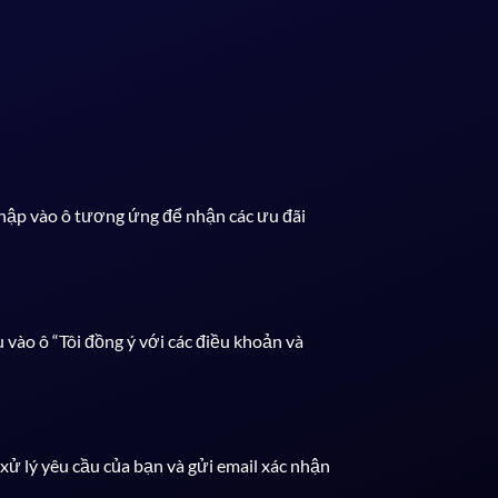
nhập vào ô tương ứng để nhận các ưu đãi
vào ô “Tôi đồng ý với các điều khoản và
xử lý yêu cầu của bạn và gửi email xác nhận