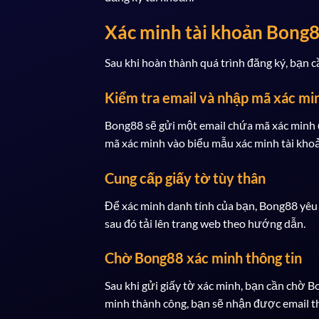
Xác minh tài khoản Bong
Sau khi hoàn thành quá trình đăng ký, bạn c
Kiểm tra email và nhập mã xác mi
Bong88 sẽ gửi một email chứa mã xác minh đ
mã xác minh vào biểu mẫu xác minh tài kho
Cung cấp giấy tờ tùy thân
Để xác minh danh tính của bạn, Bong88 yêu
sau đó tải lên trang web theo hướng dẫn.
Chờ Bong88 xác minh thông tin
Sau khi gửi giấy tờ xác minh, bạn cần chờ B
minh thành công, bạn sẽ nhận được email th