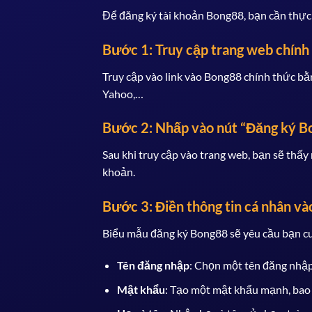
Để đăng ký tài khoản Bong88, bạn cần thực
Bước 1: Truy cập trang web chín
Truy cập vào link vào Bong88 chính thức bằ
Yahoo,…
Bước 2: Nhấp vào nút “Đăng ký B
Sau khi truy cập vào trang web, bạn sẽ thấy 
khoản.
Bước 3: Điền thông tin cá nhân v
Biểu mẫu đăng ký Bong88 sẽ yêu cầu bạn cun
Tên đăng nhập
: Chọn một tên đăng nhập
Mật khẩu
: Tạo một mật khẩu mạnh, bao 