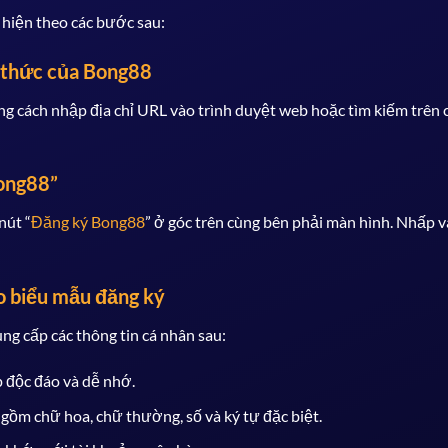
 hiện theo các bước sau:
h thức của Bong88
ng cách nhập địa chỉ URL vào trình duyệt web hoặc tìm kiếm trên 
ong88”
nút “
Đăng ký Bong88
” ở góc trên cùng bên phải màn hình. Nhấp v
ào biểu mẫu đăng ký
g cấp các thông tin cá nhân sau:
 độc đáo và dễ nhớ.
gồm chữ hoa, chữ thường, số và ký tự đặc biệt.