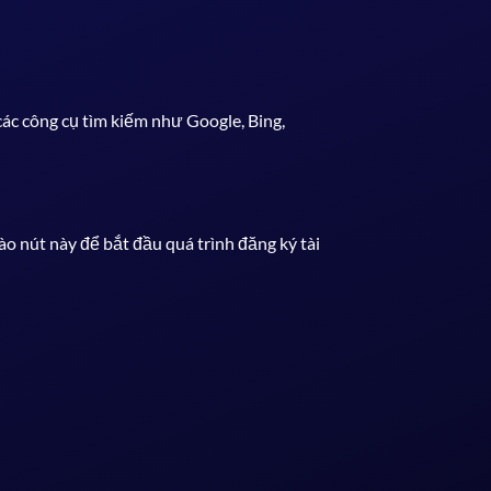
các công cụ tìm kiếm như Google, Bing,
ào nút này để bắt đầu quá trình đăng ký tài