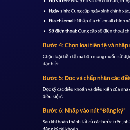
Họ và tên
: Nhập họ và tên của bạn, trùn
Ngày sinh
: Cung cấp ngày sinh chính xác,
Địa chỉ email
: Nhập địa chỉ email chính 
Số điện thoại
: Cung cấp số điện thoại chí
Bước 4: Chọn loại tiền tệ và nhập 
Chọn loại tiền tệ mà bạn mong muốn sử dụng
đặc biệt.
Bước 5: Đọc và chấp nhận các điề
Đọc kỹ các điều khoản và điều kiện của nhà 
điều kiện”.
Bước 6: Nhấp vào nút “Đăng ký”
Sau khi hoàn thành tất cả các bước trên, nh
đăng ký tài khoản.