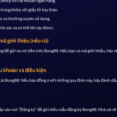
g khớp với tài khoản ngân hàng.
 trùng khớp với giấy tờ tùy thân.
xác và thường xuyên sử dụng.
nh xác và có thể liên lạc được.
mã giới thiệu (nếu có)
 để gửi và rút tiền trên Bong88. Nếu bạn có mã giới thiệu, hãy 
u khoản và điều kiện
cái Bong88. Nếu bạn đồng ý với những quy định này, hãy đánh dấu 
ấp vào nút “Đăng ký” để gửi biểu mẫu đăng ký Bong88. Nhà cái sẽ 