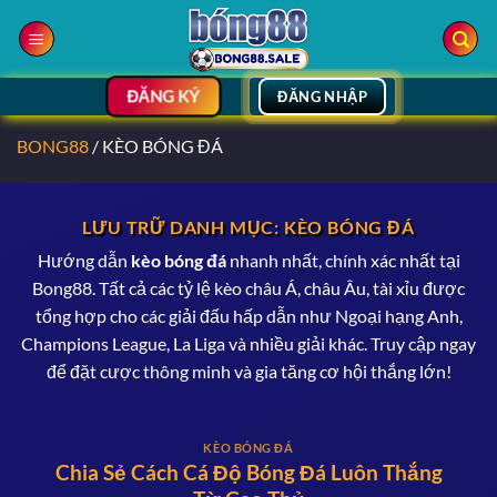
Bỏ
qua
nội
dung
ĐĂNG KÝ
ĐĂNG NHẬP
BONG88
/
KÈO BÓNG ĐÁ
LƯU TRỮ DANH MỤC:
KÈO BÓNG ĐÁ
Hướng dẫn
kèo bóng đá
nhanh nhất, chính xác nhất tại
Bong88. Tất cả các tỷ lệ kèo châu Á, châu Âu, tài xỉu được
tổng hợp cho các giải đấu hấp dẫn như Ngoại hạng Anh,
Champions League, La Liga và nhiều giải khác. Truy cập ngay
để đặt cược thông minh và gia tăng cơ hội thắng lớn!
KÈO BÓNG ĐÁ
Chia Sẻ Cách Cá Độ Bóng Đá Luôn Thắng