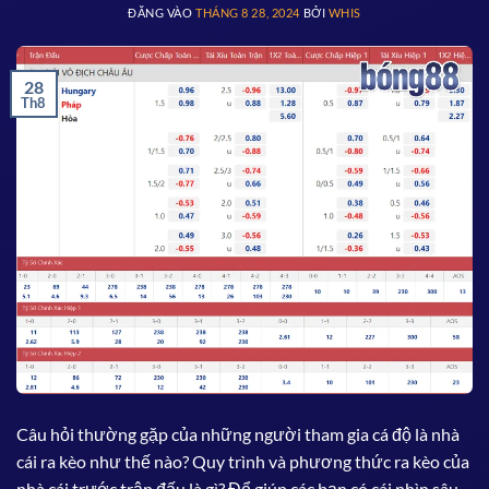
ĐĂNG VÀO
THÁNG 8 28, 2024
BỞI
WHIS
28
Th8
Câu hỏi thường gặp của những người tham gia cá độ là nhà
cái ra kèo như thế nào? Quy trình và phương thức ra kèo của
nhà cái trước trận đấu là gì? Để giúp các bạn có cái nhìn sâu