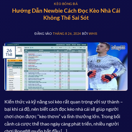
KÈO BÓNG ĐÁ
Hướng Dẫn Newbie Cách Đọc Kèo Nhà Cái
Không Thể Sai Sót
ĐĂNG VÀO
THÁNG 8 26, 2024
BỞI
WHIS
26
Th8
Kiến thức và kỹ năng soi kèo rất quan trọng với sự thành –
bại khi cá độ, nên biết cách đọc kèo nhà cái sẽ giúp người
chơi chọn được “kèo thơm” và lĩnh thưởng lớn. Trong bối
cảnh cá cược thể thao ngày càng phát triển, nhiều người
chơi Bong88 muốn bắt đầu […]