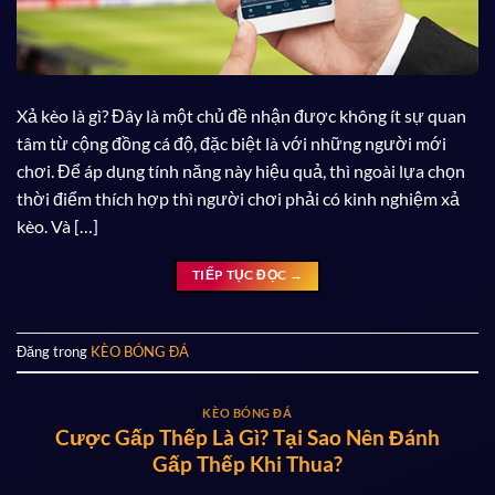
Xả kèo là gì? Đây là một chủ đề nhận được không ít sự quan
tâm từ cộng đồng cá độ, đặc biệt là với những người mới
chơi. Để áp dụng tính năng này hiệu quả, thì ngoài lựa chọn
thời điểm thích hợp thì người chơi phải có kinh nghiệm xả
kèo. Và […]
TIẾP TỤC ĐỌC
→
Đăng trong
KÈO BÓNG ĐÁ
KÈO BÓNG ĐÁ
Cược Gấp Thếp Là Gì? Tại Sao Nên Đánh
Gấp Thếp Khi Thua?