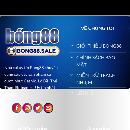
VỀ CHÚNG TÔI
GIỚI THIỆU BONG88
CHÍNH SÁCH BẢO
MẬT
Nhà cái uy tín Bong88 chuyên
cung cấp các sản phẩm cá
MIỄN TRỪ TRÁCH
cược như: Casnio, Lô Đề, Thể
NHIỆM
Thao, Slotgame,.. Uy tín nhất
LIÊN HỆ
Việt Nam
HƯỚNG DẪN
SẢN PHẨM