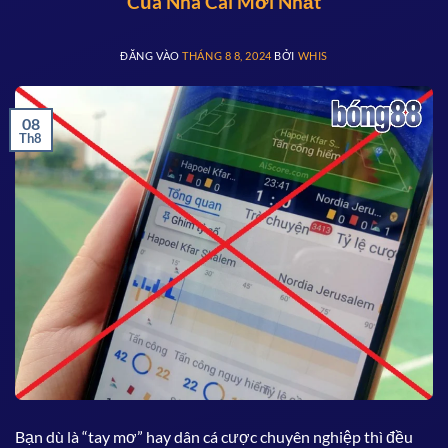
Của Nhà Cái Mới Nhất
ĐĂNG VÀO
THÁNG 8 8, 2024
BỞI
WHIS
08
Th8
Bạn dù là “tay mơ” hay dân cá cược chuyên nghiệp thì đều