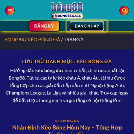
Bỏ
qua
nội
dung
ĐĂNG KÝ
ĐĂNG NHẬP
BONG88
/
KÈO BÓNG ĐÁ
/
TRANG 3
LƯU TRỮ DANH MỤC:
KÈO BÓNG ĐÁ
Hướng dẫn
kèo bóng đá
nhanh nhất, chính xác nhất tại
Bong88. Tất cả các tỷ lệ kèo châu Á, châu Âu, tài xỉu được
tổng hợp cho các giải đấu hấp dẫn như Ngoại hạng Anh,
Champions League, La Liga và nhiều giải khác. Truy cập ngay
để đặt cược thông minh và gia tăng cơ hội thắng lớn!
KÈO BÓNG ĐÁ
Nhận Định Kèo Bóng Hôm Nay – Tổng Hợp