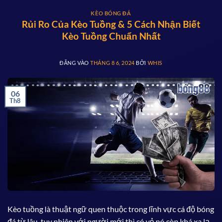
KÈO BÓNG ĐÁ
Rủi Ro Của Kèo Tuồng & 5 Cách Nhận Biết
Kèo Tuồng Chuẩn Nhất
ĐĂNG VÀO
THÁNG 8 6, 2024
BỞI
WHIS
06
Th8
Kèo tuồng là thuật ngữ quen thuộc trong lĩnh vực cá độ bóng
đá từ lâu, tuy nhiên với người mới thì có vẻ nó còn khá xa lạ.