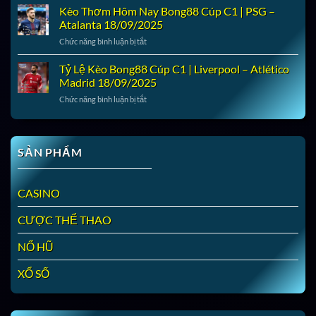
Kèo
Kèo Thơm Hôm Nay Bong88 Cúp C1 | PSG –
Anh
Chelsea
Bong88
|
Atalanta 18/09/2025
20/09/2025
Cúp
Liverpool
ở
Chức năng bình luận bị tắt
C1
–
Kèo
|
Everton
Thơm
Tỷ Lệ Kèo Bong88 Cúp C1 | Liverpool – Atlético
Newcastle
20/09/2025
Hôm
United
Madrid 18/09/2025
Nay
–
ở
Chức năng bình luận bị tắt
Bong88
Barcelona
Tỷ
Cúp
19/09/2025
Lệ
C1
Kèo
|
Bong88
PSG
SẢN PHẨM
Cúp
–
C1
Atalanta
|
18/09/2025
CASINO
Liverpool
–
CƯỢC THỂ THAO
Atlético
Madrid
18/09/2025
NỔ HŨ
XỔ SỐ