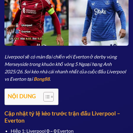
Liverpool sẽ có màn đại chiến với Everton ở derby vùng
Merseyside trong khuôn khổ vòng 5 Ngoại hạng Anh
2025/26. Soi kèo nhà cái nhanh nhất của cuộc đấu Liverpool
vs Everton tại
Bong88
.
NỘI DUNG
Cập nhật tỷ lệ kèo trước trận đấu Liverpool –
Everton
Hiệp 1: Liverpool
0 – 0
Everton