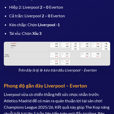
Hiệp 2: Liverpool
2 – 0
Everton
Cả trận: Liverpool
2 – 0
Everton
Kèo chấp: Chọn
Liverpool -1
Tài xỉu: Chọn
Xỉu 3
Trên đây là tỷ lệ kèo trận đấu Liverpool – Everton
Phong độ gần đây Liverpool – Everton
Liverpool vừa có chiến thắng hết sức nhọc nhằn trước
Atletico Madrid để có màn ra quân thuận lợi tại sân chơi
Champions League 2025/26. Kết quả này giúp The Kop nâng
chuỗi bất bại lên 5 trận liên tiếp trên mọi đấu trường. Bên