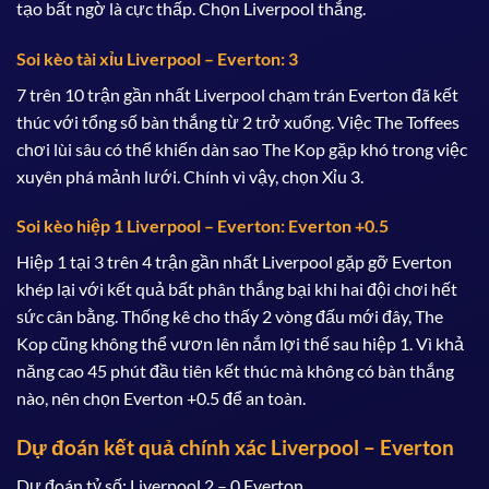
tạo bất ngờ là cực thấp. Chọn Liverpool thắng.
Soi kèo tài xỉu Liverpool – Everton: 3
7 trên 10 trận gần nhất Liverpool chạm trán Everton đã kết
thúc với tổng số bàn thắng từ 2 trở xuống. Việc The Toffees
chơi lùi sâu có thể khiến dàn sao The Kop gặp khó trong việc
xuyên phá mảnh lưới. Chính vì vậy, chọn Xỉu 3.
Soi kèo hiệp 1 Liverpool – Everton: Everton +0.5
Hiệp 1 tại 3 trên 4 trận gần nhất Liverpool gặp gỡ Everton
khép lại với kết quả bất phân thắng bại khi hai đội chơi hết
sức cân bằng. Thống kê cho thấy 2 vòng đấu mới đây, The
Kop cũng không thể vươn lên nắm lợi thế sau hiệp 1. Vì khả
năng cao 45 phút đầu tiên kết thúc mà không có bàn thắng
nào, nên chọn Everton +0.5 để an toàn.
Dự đoán kết quả chính xác Liverpool – Everton
Dự đoán tỷ số: Liverpool 2 – 0 Everton