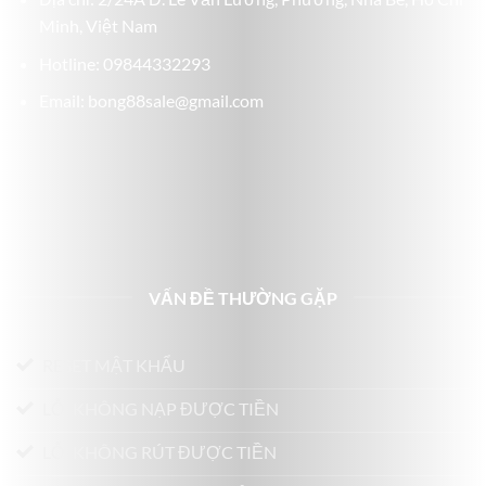
Minh, Việt Nam
Hotline:
09844332293
Email:
bong88sale@gmail.com
VẤN ĐỀ THƯỜNG GẶP
RESET MẬT KHẨU
LỖI KHÔNG NẠP ĐƯỢC TIỀN
LỖI KHÔNG RÚT ĐƯỢC TIỀN