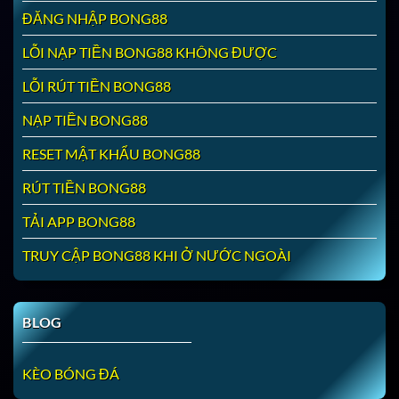
ĐĂNG NHẬP BONG88
LỖI NẠP TIỀN BONG88 KHÔNG ĐƯỢC
LỖI RÚT TIỀN BONG88
NẠP TIỀN BONG88
RESET MẬT KHẨU BONG88
RÚT TIỀN BONG88
TẢI APP BONG88
TRUY CẬP BONG88 KHI Ở NƯỚC NGOÀI
BLOG
KÈO BÓNG ĐÁ