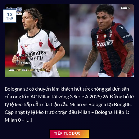
13
Th9
Bologna sẽ có chuyến làm khách hết sức chông gai đến sân
của ông lớn AC Milan tại vòng 3 Serie A 2025/26. Đừng bỏ lỡ
tỷ lệ kèo hấp dẫn của trận cầu Milan vs Bologna tại Bong88.
Cập nhật tỷ lệ kèo trước trận đấu Milan – Bologna Hiệp 1:
Milan 0 – […]
TIẾP TỤC ĐỌC
→