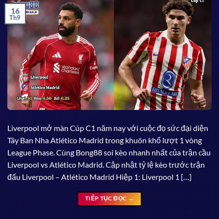
16
Th9
Liverpool mở màn Cúp C1 năm nay với cuộc đọ sức đại diện
Tây Ban Nha Atlético Madrid trong khuôn khổ lượt 1 vòng
League Phase. Cùng Bong88 soi kèo nhanh nhất của trận cầu
Liverpool vs Atlético Madrid. Cập nhật tỷ lệ kèo trước trận
đấu Liverpool – Atlético Madrid Hiệp 1: Liverpool 1 […]
TIẾP TỤC ĐỌC
→