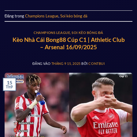
Đăng trong
Champions League
,
Soi kèo bóng đá
CHAMPIONS LEAGUE
,
SOI KÈO BÓNG ĐÁ
Kèo Nhà Cái Bong88 Cúp C1 | Athletic Club
– Arsenal 16/09/2025
ĐĂNG VÀO
THÁNG 9 15, 2025
BỞI
CONTBUI
15
Th9