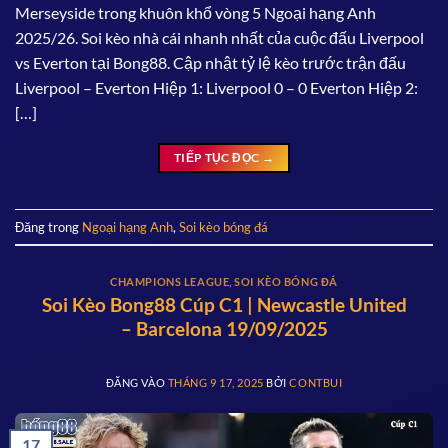
Merseyside trong khuôn khổ vòng 5 Ngoại hạng Anh
2025/26. Soi kèo nhà cái nhanh nhất của cuộc đấu Liverpool
vs Everton tại Bong88. Cập nhật tỷ lệ kèo trước trận đấu
Liverpool – Everton Hiệp 1: Liverpool 0 – 0 Everton Hiệp 2:
[…]
TIẾP TỤC ĐỌC
→
Đăng trong
Ngoại hạng Anh
,
Soi kèo bóng đá
CHAMPIONS LEAGUE
,
SOI KÈO BÓNG ĐÁ
Soi Kèo Bong88 Cúp C1 | Newcastle United
– Barcelona 19/09/2025
ĐĂNG VÀO
THÁNG 9 17, 2025
BỞI
CONTBUI
17