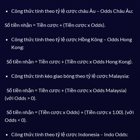
Công thức tính theo tỷ lệ cược châu Âu – Odds Châu Âu:
Số tiền nhận = Tiền cược + (Tiền cược x Odds).
Công thức tính theo tỷ lệ cược Hồng Kông – Odds Hong
Kong:
Số tiền nhận = Tiền cược + (Tiền cược x Odds Hong Kong).
Công thức tính kèo giao bóng theo tỷ lệ cược Malaysia:
Số tiền nhận = Tiền cược + (Tiền cược x Odds Malaysia)
(với Odds > 0).
Số tiền nhận = (Tiền cược x Odds) + (Tiền cược x 1.00). (với
Odds < 0).
Công thức tính theo tỷ lệ cược Indonesia – Indo Odds: