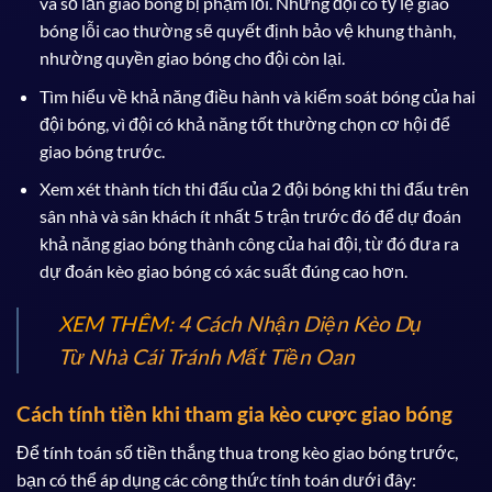
và số lần giao bóng bị phạm lỗi. Những đội có tỷ lệ giao
bóng lỗi cao thường sẽ quyết định bảo vệ khung thành,
nhường quyền giao bóng cho đội còn lại.
Tìm hiểu về khả năng điều hành và kiểm soát bóng của hai
đội bóng, vì đội có khả năng tốt thường chọn cơ hội để
giao bóng trước.
Xem xét thành tích thi đấu của 2 đội bóng khi thi đấu trên
sân nhà và sân khách ít nhất 5 trận trước đó để dự đoán
khả năng giao bóng thành công của hai đội, từ đó đưa ra
dự đoán kèo giao bóng có xác suất đúng cao hơn.
XEM THÊM:
4 Cách Nhận Diện Kèo Dụ
Từ Nhà Cái Tránh Mất Tiền Oan
Cách tính tiền khi tham gia kèo cược giao bóng
Để tính toán số tiền thắng thua trong kèo giao bóng trước,
bạn có thể áp dụng các công thức tính toán dưới đây: