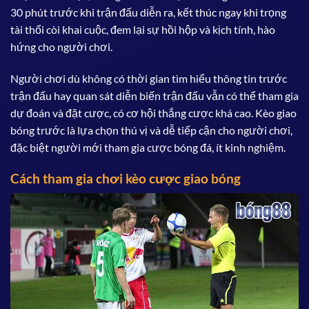
30 phút trước khi trận đấu diễn ra, kết thúc ngay khi trọng
tài thổi còi khai cuộc, đem lại sự hồi hộp và kịch tính, hào
hứng cho người chơi.
Người chơi dù không có thời gian tìm hiểu thông tin trước
trận đấu hay quan sát diễn biến trận đấu vẫn có thể tham gia
dự đoán và đặt cược, có cơ hội thắng cược khá cao. Kèo giao
bóng trước là lựa chọn thú vị và dễ tiếp cận cho người chơi,
đặc biệt người mới tham gia cược bóng đá, ít kinh nghiệm.
Cách tham gia chơi kèo cược giao bóng