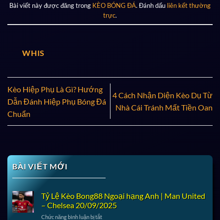
Bài viết này được đăng trong
KÈO BÓNG ĐÁ
. Đánh dấu
liên kết thường
trực
.
WHIS
Kèo Hiệp Phụ Là Gì? Hướng
4 Cách Nhận Diện Kèo Dụ Từ
Dẫn Đánh Hiệp Phụ Bóng Đá
Nhà Cái Tránh Mất Tiền Oan
Chuẩn
BÀI VIẾT MỚI
Tỷ Lệ Kèo Bong88 Ngoại hạng Anh | Man United
– Chelsea 20/09/2025
ở
Chức năng bình luận bị tắt