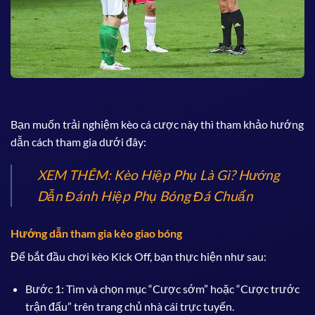
Bạn muốn trải nghiệm kèo cá cược này thì tham khảo hướng
dẫn cách tham gia dưới đây:
XEM THÊM:
Kèo Hiệp Phụ Là Gì? Hướng
Dẫn Đánh Hiệp Phụ Bóng Đá Chuẩn
Hướng dẫn tham gia kèo giao bóng
Để bắt đầu chơi kèo Kick Off, bạn thực hiện như sau:
Bước 1: Tìm và chọn mục “Cược sớm” hoặc “Cược trước
trận đấu” trên trang chủ nhà cái trực tuyến.