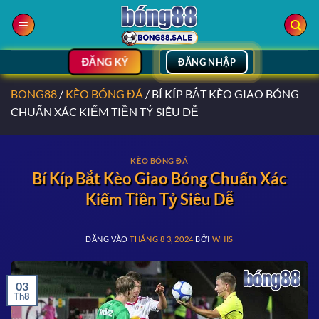
Bỏ
qua
nội
dung
ĐĂNG KÝ
ĐĂNG NHẬP
BONG88
/
KÈO BÓNG ĐÁ
/
BÍ KÍP BẮT KÈO GIAO BÓNG
CHUẨN XÁC KIẾM TIỀN TỶ SIÊU DỄ
KÈO BÓNG ĐÁ
Bí Kíp Bắt Kèo Giao Bóng Chuẩn Xác
Kiếm Tiền Tỷ Siêu Dễ
ĐĂNG VÀO
THÁNG 8 3, 2024
BỞI
WHIS
03
Th8