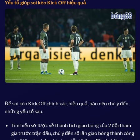
Yếu tố giúp soi kèo Kick Off hiệu quả
Để soi kèo Kick Off chính xác, hiệu quả, bạn nên chú ý đến
những yếu tố sau:
Tìm hiểu sơ lược về thành tích giao bóng của 2 đội tham
gia trước trận đấu, chú ý đến số lần giao bóng thành công