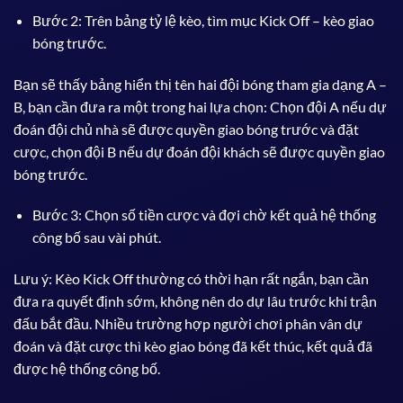
Bước 2: Trên bảng tỷ lệ kèo, tìm mục Kick Off – kèo giao
bóng trước.
Bạn sẽ thấy bảng hiển thị tên hai đội bóng tham gia dạng A –
B, bạn cần đưa ra một trong hai lựa chọn: Chọn đội A nếu dự
đoán đội chủ nhà sẽ được quyền giao bóng trước và đặt
cược, chọn đội B nếu dự đoán đội khách sẽ được quyền giao
bóng trước.
Bước 3: Chọn số tiền cược và đợi chờ kết quả hệ thống
công bố sau vài phút.
Lưu ý: Kèo Kick Off thường có thời hạn rất ngắn, bạn cần
đưa ra quyết định sớm, không nên do dự lâu trước khi trận
đấu bắt đầu. Nhiều trường hợp người chơi phân vân dự
đoán và đặt cược thì kèo giao bóng đã kết thúc, kết quả đã
được hệ thống công bố.