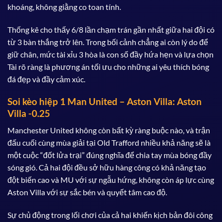
khoáng, không giằng co toan tính.
Thống kê cho thấy 6/8 lần chạm trán gần nhất giữa hai đội có
từ 3 bàn thắng trở lên. Trong bối cảnh chẳng ai còn lý do để
giữ chân, mức tài xỉu 3 hòa là con số đầy hứa hẹn và lựa chọn
Tài rõ ràng là phương án tối ưu cho những ai yêu thích bóng
đá đẹp và đầy cảm xúc.
Soi kèo hiệp 1 Man United – Aston Villa: Aston
Villa -0.25
Manchester United không còn bất kỳ ràng buộc nào, và trận
đấu cuối cùng mùa giải tại Old Trafford nhiều khả năng sẽ là
một cuộc “đốt lửa trại” đúng nghĩa để chia tay mùa bóng đầy
sóng gió. Cả hai đội đều sở hữu hàng công có khả năng tạo
đột biến cao và MU với sự ngẫu hứng, không còn áp lực cùng
Aston Villa với sự sắc bén và quyết tâm cao độ.
Sự chủ động trong lối chơi của cả hai khiến kịch bản đôi công