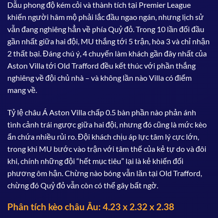
Dẫu phong độ kém cỏi và thành tích tại Premier League
khiến người hâm mộ phải lắc đầu ngao ngán, nhưng lịch sử
vẫn đang nghiêng hẳn về phía Quỷ đỏ. Trong 10 lần đối đầu
gần nhất giữa hai đội, MU thắng tới 5 trận, hòa 3 và chỉ nhận
2 thất bại. Đáng chú ý, 4 chuyến làm khách gần đây nhất của
Aston Villa tới Old Trafford đều kết thúc với phần thắng
nghiêng về đội chủ nhà – và không lần nào Villa có điểm
mang về.
Tỷ lệ châu Á Aston Villa chấp 0.5 bàn phần nào phản ánh
tình cảnh trái ngược giữa hai đội, nhưng đó cũng là mức kèo
ẩn chứa nhiều rủi ro. Đội khách chịu áp lực tâm lý cực lớn,
trong khi MU bước vào trận với tâm thế của kẻ tự do và đôi
khi, chính những đội “hết mục tiêu” lại là kẻ khiến đối
phương ôm hận. Chừng nào bóng vẫn lăn tại Old Trafford,
chừng đó Quỷ đỏ vẫn còn có thể gây bất ngờ.
Phân tích kèo châu Âu: 4.23 x 2.32 x 2.38