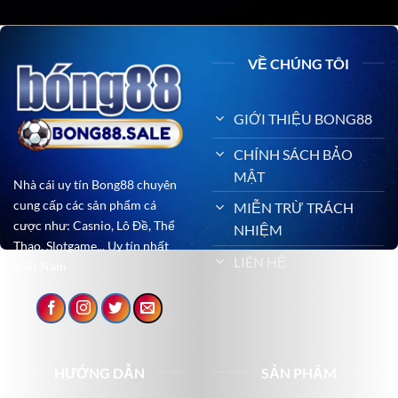
VỀ CHÚNG TÔI
GIỚI THIỆU BONG88
CHÍNH SÁCH BẢO
MẬT
Nhà cái uy tín Bong88 chuyên
cung cấp các sản phẩm cá
MIỄN TRỪ TRÁCH
cược như: Casnio, Lô Đề, Thể
NHIỆM
Thao, Slotgame,.. Uy tín nhất
LIÊN HỆ
Việt Nam
HƯỚNG DẪN
SẢN PHẨM