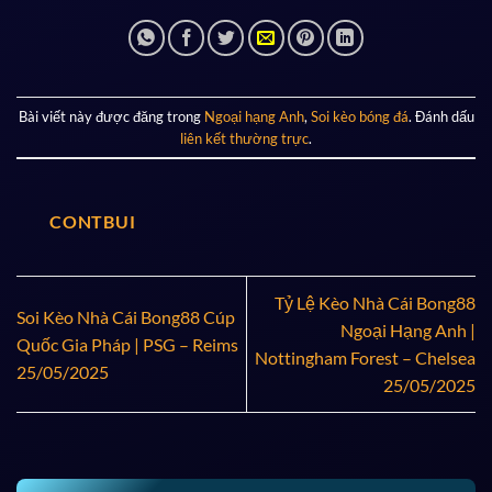
Bài viết này được đăng trong
Ngoại hạng Anh
,
Soi kèo bóng đá
. Đánh dấu
liên kết thường trực
.
CONTBUI
Tỷ Lệ Kèo Nhà Cái Bong88
Soi Kèo Nhà Cái Bong88 Cúp
Ngoại Hạng Anh |
Quốc Gia Pháp | PSG – Reims
Nottingham Forest – Chelsea
25/05/2025
25/05/2025