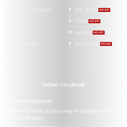
LINK VÀO BONG88
THỂ THAO
TẢI APP
XỔ SỐ
ĐĂNG KÝ
CASINO
ĐĂNG NHẬP
SLOT GAME
NẠP TIỀN
RÚT TIỀN
THÔNG TIN LIÊN HỆ
Website: bong88.sale
Địa chỉ:
2/24A Đ. Lê Văn Lương, Phường, Nhà Bè, Hồ Chí
Minh, Việt Nam