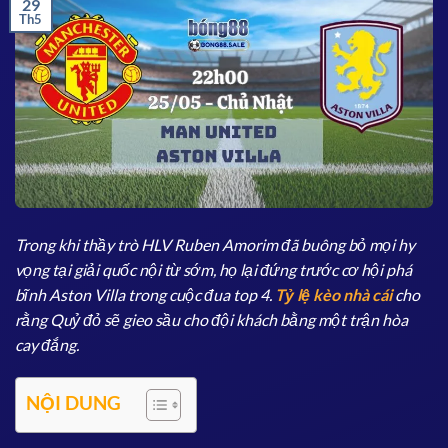
29
Th5
Trong khi thầy trò HLV Ruben Amorim đã buông bỏ mọi hy
vọng tại giải quốc nội từ sớm, họ lại đứng trước cơ hội phá
bĩnh Aston Villa trong cuộc đua top 4.
Tỷ lệ kèo nhà cái
cho
rằng Quỷ đỏ sẽ gieo sầu cho đội khách bằng một trận hòa
cay đắng.
NỘI DUNG