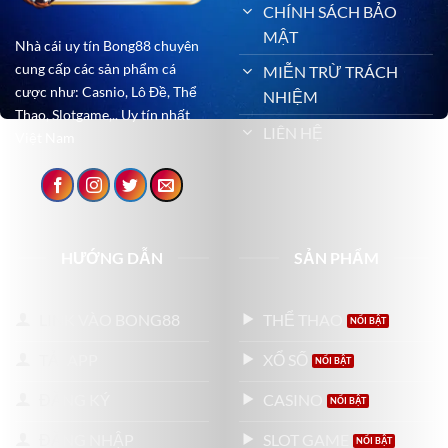
CHÍNH SÁCH BẢO
MẬT
Nhà cái uy tín Bong88 chuyên
cung cấp các sản phẩm cá
MIỄN TRỪ TRÁCH
cược như: Casnio, Lô Đề, Thể
NHIỆM
Thao, Slotgame,.. Uy tín nhất
LIÊN HỆ
Việt Nam
HƯỚNG DẪN
SẢN PHẨM
LINK VÀO BONG88
THỂ THAO
TẢI APP
XỔ SỐ
ĐĂNG KÝ
CASINO
ĐĂNG NHẬP
SLOT GAME