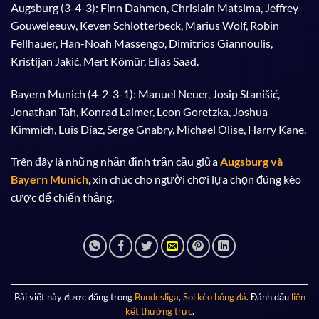
Augsburg (3-4-3): Finn Dahmen, Chrislain Matsima, Jeffrey
Gouweleeuw, Keven Schlotterbeck, Marius Wolf, Robin
Fellhauer, Han-Noah Massengo, Dimitrios Giannoulis,
Kristijan Jakić, Mert Kömür, Elias Saad.
Bayern Munich (4-2-3-1): Manuel Neuer, Josip Stanišić,
Jonathan Tah, Konrad Laimer, Leon Goretzka, Joshua
Kimmich, Luis Díaz, Serge Gnabry, Michael Olise, Harry Kane.
Trên đây là những nhận định trận cầu giữa
Augsburg và
Bayern Munich
, xin chúc cho người chơi lựa chọn đúng kèo
cược để chiến thắng.
Bài viết này được đăng trong
Bundesliga
,
Soi kèo bóng đá
. Đánh dấu
liên
kết thường trực
.