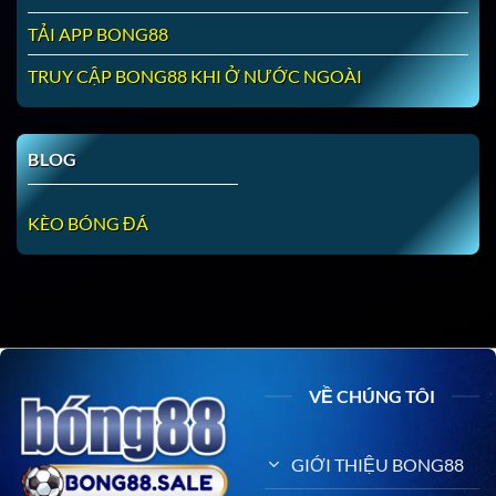
TẢI APP BONG88
TRUY CẬP BONG88 KHI Ở NƯỚC NGOÀI
BLOG
KÈO BÓNG ĐÁ
VỀ CHÚNG TÔI
GIỚI THIỆU BONG88