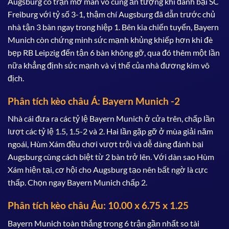
Augsburg có trận mở màn vô cùng ấn tượng khi đánh bại SC
Freiburg với tỷ số 3-1, thậm chí Augsburg đã dẫn trước chủ
nhà tận 3 bàn ngay trong hiệp 1. Bên kia chiến tuyến, Bayern
Munich còn chứng minh sức mạnh khủng khiếp hơn khi đè
bẹp RB Leipzig đến tận 6 bàn không gỡ, qua đó thêm một lần
nữa khẳng định sức mạnh và vị thế của nhà đương kim vô
địch.
Phân tích kèo châu Á: Bayern Munich -2
Nhà cái đưa ra các tỷ lệ Bayern Munich ở cửa trên, chấp lần
lượt các tỷ lệ 1.5, 1.5-2 và 2. Hai lần gặp gỡ ở mùa giải năm
ngoái, Hùm Xám đều chơi vượt trội và dễ dàng đánh bại
Augsburg cùng cách biệt từ 2 bàn trở lên. Với dàn sao Hùm
Xám hiện tại, cơ hội cho Augsburg tạo nên bất ngờ là cực
thấp. Chọn ngay Bayern Munich chấp 2.
Phân tích kèo châu Âu: 10.00 x 6.75 x 1.25
Bayern Munich toàn thắng trong 6 trận gần nhất so tài