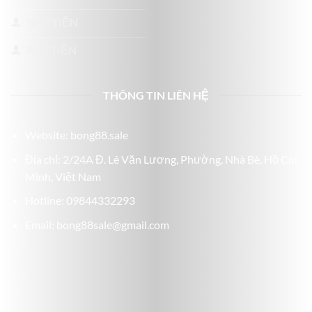
NẠP TIỀN
RÚT TIỀN
THÔNG TIN LIÊN HỆ
Website: bong88.sale
Địa chỉ:
2/24A Đ. Lê Văn Lương, Phường, Nhà Bè, Hồ Chí
Minh, Việt Nam
Hotline:
09844332293
Email:
bong88sale@gmail.com