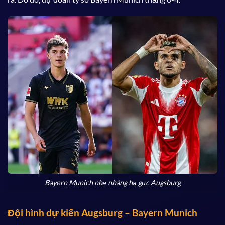
Bayern Munich nhẹ nhàng hạ gục Augsburg
Đội hình dự kiến Augsburg – Bayern Munich