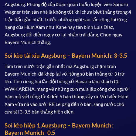
Augsburg. Phong độ của đoàn quân huấn luyện viên Sandro
Wagner trên sân nhà là không tốt khi chưa biết thắng trong 4
trận đấu gần nhất. Trước những ngôi sao tấn công thượng
hạng của Hùm Xám như Kane hay tân binh Luis Diaz,
Augsburg đối diện nguy cơ lại nhận trái đắng. Chọn ngay
Bayern Munich thắng.
Soi kèo tài xỉu Augsburg – Bayern Munich: 3-3.5
Tám trên mười trận gần nhất mà Augsburg chạm trán
Bayern Munich, đã khép lại với tổng số bàn thắng từ 3 trở
lên. Tính riêng hai lần đội bóng xứ Bavaria làm khách tại
WWK ARENA, mang về những cơn mưa lập công cho người
hâm mộ với tổng từ 4 đến 5 bàn thắng xảy ra. Với việc Hùm
Xám vừa nã vào lưới RB Leipzig đến 6 bàn, sáng nước cho
cửa tài 3-3.5 bàn thắng hiện diện.
Soi kèo hiệp 1 Augsburg – Bayern Munich:
Bayern Munich -0.5