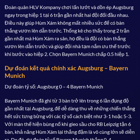
Đoàn quân HLV Kompany chơi lấn lướt và dồn ép Augsburg
ngay trong hiệp 1 tại 6 trận gần nhất hai đội đối đầu nhau.
Điều này giúp Hùm Xám không mất nhiều sức để có bàn
thắng vươn lên dẫn trước. Thống kê cho thấy trong 2 trận
gần nhất mà Hùm Xám ra sân, họ đều là đội có bàn thắng
vươn lên dẫn trước và giúp đội nhà tạm nắm ưu thế trước
khi bước vào hiệp 2. Chọn Bayern Munich chấp 0.5 hiệp 1.
Dự đoán kết quả chính xác Augsburg – Bayern
Munich
Dự đoán tỷ số: Augsburg 0 – 4 Bayern Munich
Bayern Munich đã ghi từ 3 bàn trở lên trong 6 lần đụng độ
gần nhất tại Augsburg, để dễ dàng thu về những chiến thắng
hết sức tưng bừng với các tỷ số cách biệt như 3-1 hoặc 5-3.
Với màn thể hiện bùng nổ khi gieo sầu cho RB Leipzig tận 6
bàn, khả năng Hùm Xám lại thắng đậm là vô cùng lớn sẽ diễn
ra. Do đó, dự đoán tỷ số Bayern Munich thắng 0-4.