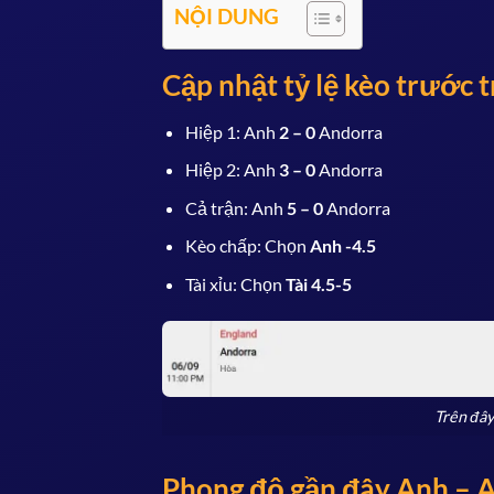
NỘI DUNG
Cập nhật tỷ lệ kèo trước 
Hiệp 1: Anh
2 – 0
Andorra
Hiệp 2: Anh
3 – 0
Andorra
Cả trận: Anh
5 – 0
Andorra
Kèo chấp: Chọn
Anh -4.5
Tài xỉu: Chọn
Tài 4.5-5
Trên đây
Phong độ gần đây Anh – 