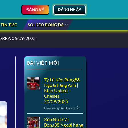
ĐĂNG KÝ
ĐĂNG NHẬP
TIN TỨC
SOI KÈO BÓNG ĐÁ
RRA 06/09/2025
BÀI VIẾT MỚI
Tỷ Lệ Kèo Bong88
Ngoại hạng Anh |
Man United –
Chelsea
20/09/2025
ở
Chức năng bình luận bị tắt
Tỷ
Lệ
Kèo Nhà Cái
Kèo
Bong88 Ngoại hạng
Bong88