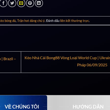
kèo bóng đá
,
Trận hot đáng chú ý
. Đánh dấu
liên kết thường trực
.
Kèo Nhà Cái Bong88 Vòng Loại World Cup | Ukrai
| Brazil –
Pháp 06/09/2025
VỀ CHÚNG TÔI
HƯỚNG DẪN