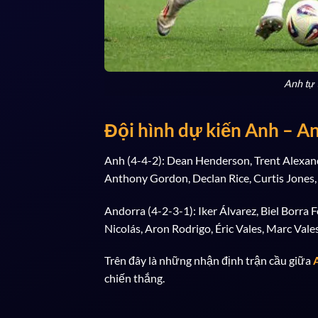
Anh tự 
Đội hình dự kiến Anh – A
Anh (4-4-2): Dean Henderson, Trent Alexan
Anthony Gordon, Declan Rice, Curtis Jones,
Andorra (4-2-3-1): Iker Álvarez, Biel Borra 
Nicolás, Aron Rodrigo, Éric Vales, Marc Vale
Trên đây là những nhận định trận cầu giữa
chiến thắng.