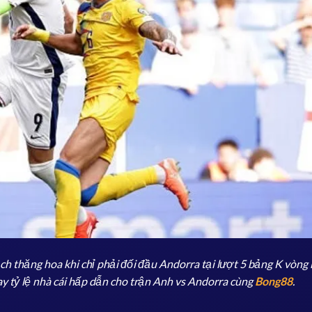
h thăng hoa khi chỉ phải đối đầu Andorra tại lượt 5 bảng K vòng 
 tỷ lệ nhà cái hấp dẫn cho trận Anh vs Andorra cùng
Bong88
.