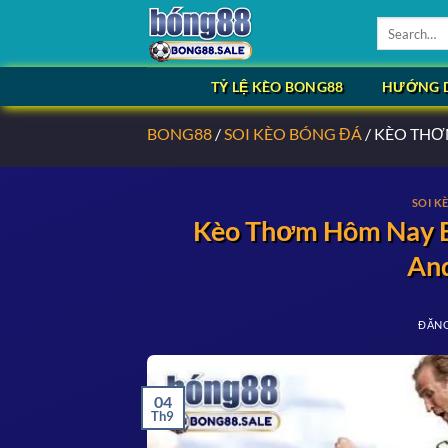
Bỏ
qua
nội
dung
TỶ LỆ KÈO BONG88
HƯỚNG 
BONG88
/
SOI KÈO BÓNG ĐÁ
/
KÈO THƠM
SOI K
Kèo Thơm Hôm Nay Bo
An
ĐĂN
04
Th9