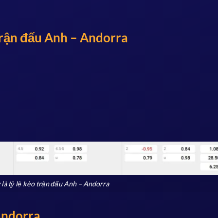
trận đấu Anh – Andorra
 là tỷ lệ kèo trận đấu Anh – Andorra
Andorra