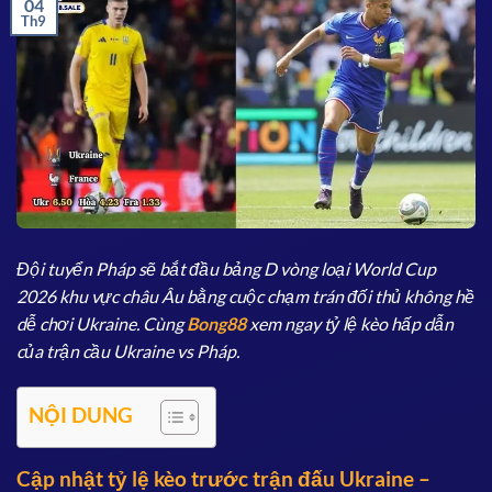
04
Th9
Đội tuyển Pháp sẽ bắt đầu bảng D vòng loại World Cup
2026 khu vực châu Âu bằng cuộc chạm trán đối thủ không hề
dễ chơi Ukraine. Cùng
Bong88
xem ngay tỷ lệ kèo hấp dẫn
của trận cầu Ukraine vs Pháp.
NỘI DUNG
Cập nhật tỷ lệ kèo trước trận đấu Ukraine –