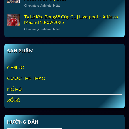
Cúp
Liverpool
ở
Chức năng bình luận bị tắt
C1
–
Kèo
|
Everton
Thơm
Tỷ Lệ Kèo Bong88 Cúp C1 | Liverpool – Atlético
Newcastle
20/09/2025
Hôm
United
Madrid 18/09/2025
Nay
–
ở
Chức năng bình luận bị tắt
Bong88
Barcelona
Tỷ
Cúp
19/09/2025
Lệ
C1
Kèo
|
Bong88
PSG
SẢN PHẨM
Cúp
–
C1
Atalanta
|
18/09/2025
CASINO
Liverpool
–
CƯỢC THỂ THAO
Atlético
Madrid
18/09/2025
NỔ HŨ
XỔ SỐ
HƯỚNG DẪN