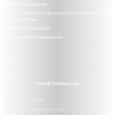
Website: bong88.sale
Địa chỉ:
2/24A Đ. Lê Văn Lương, Phường, Nhà Bè, Hồ Chí
Minh, Việt Nam
Hotline:
09844332293
Email:
bong88sale@gmail.com
VẤN ĐỀ THƯỜNG GẶP
RESET MẬT KHẨU
LỖI KHÔNG NẠP ĐƯỢC TIỀN