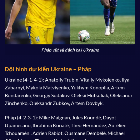
Pháp vất vả đánh bại Ukraine
Đội hình dự kiến Ukraine – Pháp
Ukraine (4-1-4-1): Anatoliy Trubin, Vitaliy Mykolenko, Ilya
Zabarnyi, Mykola Matviyenko, Yukhym Konoplia, Artem
Bondarenko, Georgiy Sudakov, Oleksii Hutsuliak, Oleksandr
Zinchenko, Oleksandr Zubkov, Artem Dovbyk.
Pháp (4-2-3-1): Mike Maignan, Jules Koundé, Dayot
Upamecano, Ibrahima Konaté, Theo Hernández, Aurélien
Tchouaméni, Adrien Rabiot, Ousmane Dembélé, Michael