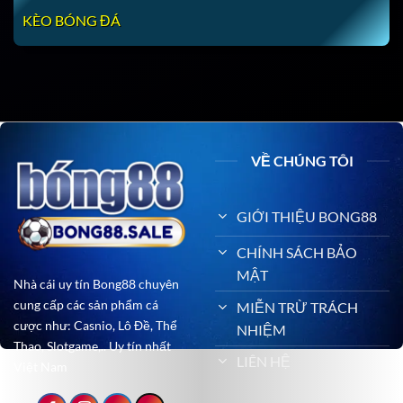
KÈO BÓNG ĐÁ
VỀ CHÚNG TÔI
GIỚI THIỆU BONG88
CHÍNH SÁCH BẢO
MẬT
Nhà cái uy tín Bong88 chuyên
cung cấp các sản phẩm cá
MIỄN TRỪ TRÁCH
cược như: Casnio, Lô Đề, Thể
NHIỆM
Thao, Slotgame,.. Uy tín nhất
LIÊN HỆ
Việt Nam