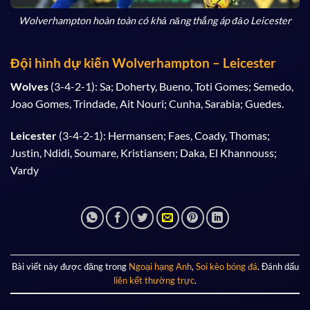
Wolverhampton hoàn toàn có khả năng thắng áp đảo Leicester
Đội hình dự kiến Wolverhampton – Leicester
Wolves
(3-4-2-1): Sa; Doherty, Bueno, Toti Gomes; Semedo,
Joao Gomes, Trindade, Ait Nouri; Cunha, Sarabia; Guedes.
Leicester
(3-4-2-1): Hermansen; Faes, Coady, Thomas;
Justin, Ndidi, Soumare, Kristiansen; Daka, El Khannouss;
Vardy
Bài viết này được đăng trong
Ngoại hạng Anh
,
Soi kèo bóng đá
. Đánh dấu
liên kết thường trực
.