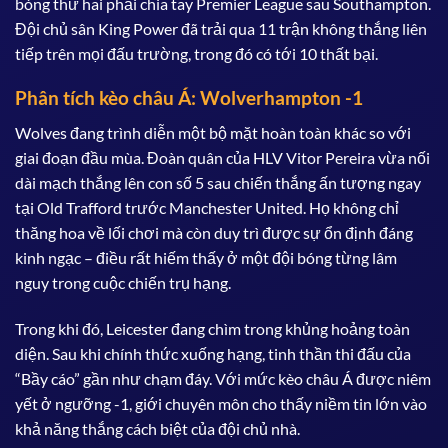
bóng thứ hai phải chia tay Premier League sau Southampton.
Đội chủ sân King Power đã trải qua 11 trận không thắng liên
tiếp trên mọi đấu trường, trong đó có tới 10 thất bại.
Phân tích kèo châu Á: Wolverhampton -1
Wolves đang trình diễn một bộ mặt hoàn toàn khác so với
giai đoạn đầu mùa. Đoàn quân của HLV Vitor Pereira vừa nối
dài mạch thắng lên con số 5 sau chiến thắng ấn tượng ngay
tại Old Trafford trước Manchester United. Họ không chỉ
thăng hoa về lối chơi mà còn duy trì được sự ổn định đáng
kinh ngạc – điều rất hiếm thấy ở một đội bóng từng lâm
nguy trong cuộc chiến trụ hạng.
Trong khi đó, Leicester đang chìm trong khủng hoảng toàn
diện. Sau khi chính thức xuống hạng, tinh thần thi đấu của
“Bầy cáo” gần như chạm đáy. Với mức kèo châu Á được niêm
yết ở ngưỡng -1, giới chuyên môn cho thấy niềm tin lớn vào
khả năng thắng cách biệt của đội chủ nhà.