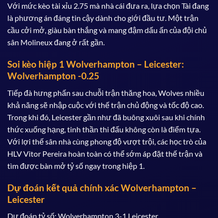
Với mức kèo tài xỉu 2.75 mà nhà cái đưa ra, lựa chọn Tài đang
là phương án đáng tin cậy dành cho giới đầu tư. Một trận
cầu cởi mở, giàu bàn thắng và mang đậm dấu ấn của đội chủ
sân Molineux đang ở rất gần.
Soi kèo hiệp 1 Wolverhampton – Leicester:
Wolverhampton -0.25
Tiếp đà hưng phấn sau chuỗi trận thăng hoa, Wolves nhiều
khả năng sẽ nhập cuộc với thế trận chủ động và tốc độ cao.
Trong khi đó, Leicester gần như đã buông xuôi sau khi chính
thức xuống hạng, tinh thần thi đấu không còn là điểm tựa.
Với lợi thế sân nhà cùng phong độ vượt trội, các học trò của
HLV Vitor Pereira hoàn toàn có thể sớm áp đặt thế trận và
tìm được bàn mở tỷ số ngay trong hiệp 1.
Dự đoán kết quả chính xác Wolverhampton –
Leicester
Dự đoán tỷ số: Wolverhampton 3-1 Leicester