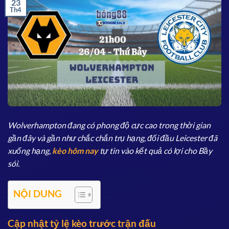
23
Th4
Wolverhampton đang có phong độ cực cao trong thời gian
gần đây và gần như chắc chắn trụ hạng, đối đầu Leicester đã
xuống hạng,
kèo hôm nay
tự tin vào kết quả có lợi cho Bầy
sói.
NỘI DUNG
Cập nhật tỷ lệ kèo trước trận đấu