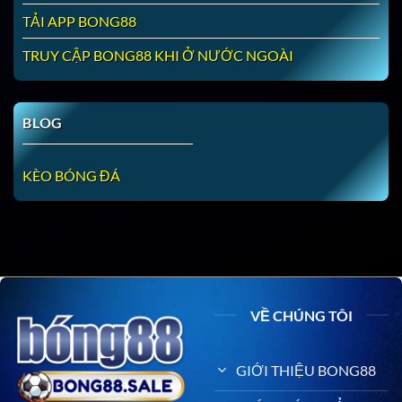
TẢI APP BONG88
TRUY CẬP BONG88 KHI Ở NƯỚC NGOÀI
BLOG
KÈO BÓNG ĐÁ
VỀ CHÚNG TÔI
GIỚI THIỆU BONG88