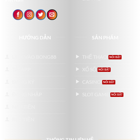
HƯỚNG DẪN
SẢN PHẨM
LINK VÀO BONG88
THỂ THAO
TẢI APP
XỔ SỐ
ĐĂNG KÝ
CASINO
ĐĂNG NHẬP
SLOT GAME
NẠP TIỀN
RÚT TIỀN
THÔNG TIN LIÊN HỆ