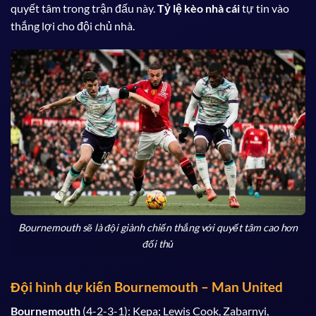
quyết tâm trong trận đấu này.
Tỷ lệ kèo nhà cái
tự tin vào
thắng lợi cho đội chủ nhà.
Bournemouth sẽ là đội giành chiến thắng với quyết tâm cao hơn
đối thủ
Đội hình dự kiến Bournemouth – Man United
Bournemouth
(4-2-3-1): Kepa; Lewis Cook, Zabarnyi,