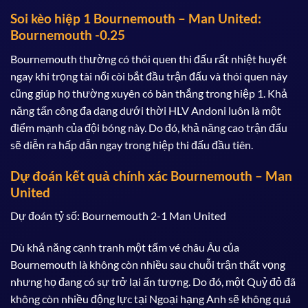
Soi kèo hiệp 1 Bournemouth – Man United:
Bournemouth -0.25
Bournemouth thường có thói quen thi đấu rất nhiệt huyết
ngay khi trọng tài nổi còi bắt đầu trận đấu và thói quen này
cũng giúp họ thường xuyên có bàn thắng trong hiệp 1. Khả
năng tấn công đa dạng dưới thời HLV Andoni luôn là một
điểm mạnh của đội bóng này. Do đó, khả năng cao trận đấu
sẽ diễn ra hấp dẫn ngay trong hiệp thi đấu đầu tiên.
Dự đoán kết quả chính xác Bournemouth – Man
United
Dự đoán tỷ số: Bournemouth 2-1 Man United
Dù khả năng cạnh tranh một tấm vé châu Âu của
Bournemouth là không còn nhiều sau chuỗi trận thất vọng
nhưng họ đang có sự trở lại ấn tượng. Do đó, một Quỷ đỏ đã
không còn nhiều động lực tại Ngoại hạng Anh sẽ không quá