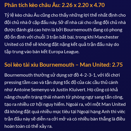
Phân tích kèo châu Âu: 2.26 x 2.20 x 4.70
Tỷ lệ kèo châu Âu cũng cho thấy những lợi thế nhất định cho
đội chủ nhà ở cặp đấu này. Sở dĩ nhà cái cho rằng đội chủ nhà
được đánh giá cao hơn là bởi Bournemouth đang có phong
độ ổn định với chuỗi 3 trận bất bại, trong khi Manchester
United có thể sẽ không đặt nặng kết quả trận đấu này do
tập trung vào bán kết Europa League.
Soi kèo tài xỉu Bournemouth – Man United: 2.75
Bournemouth thường sử dụng sơ đồ 4-2-3-1, với lối chơi
pressing tầm cao và tận dụng tốc độ của các cầu thủ cánh
như Antoine Semenyo và Justin Kluivert. Họ cũng có khả
năng chuyển trạng thái nhanh từ phòng ngự sang tấn công,
tạo ra nhiều cơ hội nguy hiểm.​ Ngoài ra, với một Man United
đã không đặt quá nhiều mục tiêu tại Ngoại hạng Anh thì viêc
trận đấu này sẽ diễn ra cởi mở và có nhiều bàn thắng là điều
hoàn toàn có thể xảy ra.