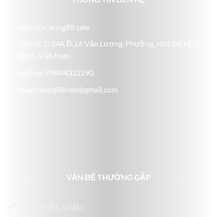
Website: bong88.sale
Địa chỉ:
2/24A Đ. Lê Văn Lương, Phường, Nhà Bè, Hồ Chí
Minh, Việt Nam
Hotline:
09844332293
Email:
bong88sale@gmail.com
VẤN ĐỀ THƯỜNG GẶP
RESET MẬT KHẨU