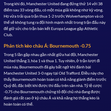
Trong khi đó, Manchester United đang đứng thứ 14 với 38
điểm sau 33 vòng đấu, có một mùa giải không như kỳ vọng.
Họ vừa trải qua trận thua 1-2 trước Wolverhampton và có
thể sẽ không tung ra đội hình mạnh nhất trong trận đấu này
để giữ sức cho trận bán kết Europa League gặp Athletic
Club.
Phân tích kèo châu Á: Bournemouth -0.75
Trong 5 lần gặp nhau gần nhất giữa hai đội, Manchester
United thắng 3, hòa 1 và thua 1. Tuy nhiên, ở trận lượt đi
mùa này, Bournemouth đã gây bất ngờ khi đánh bại
Manchester United 3-0 ngay tại Old Trafford. Điều này cho
thấy Bournemouth hoàn toàn có khả năng giành điểm trước
Quỷ đỏ, đặc biệt khi được thi đấu trên sân nhà.​ Tỷ lệ cược
-0.75 cho Bournemouth chứng tỏ đội chủ nhà đang được
đánh giá rất cao ở kỳ châu Á và khả năng họ thắng kèo là
hoàn toàn có thể.