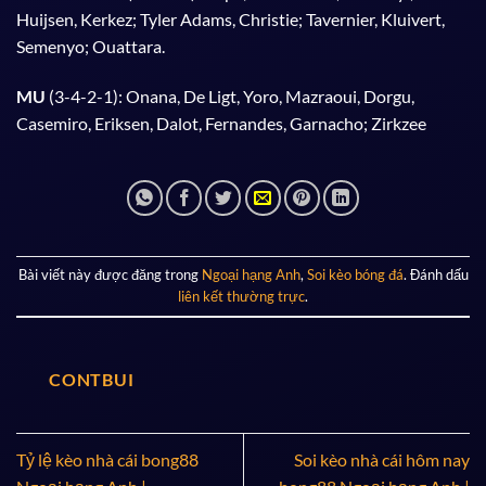
Huijsen, Kerkez; Tyler Adams, Christie; Tavernier, Kluivert,
Semenyo; Ouattara.
MU
(3-4-2-1): Onana, De Ligt, Yoro, Mazraoui, Dorgu,
Casemiro, Eriksen, Dalot, Fernandes, Garnacho; Zirkzee
Bài viết này được đăng trong
Ngoại hạng Anh
,
Soi kèo bóng đá
. Đánh dấu
liên kết thường trực
.
CONTBUI
Tỷ lệ kèo nhà cái bong88
Soi kèo nhà cái hôm nay