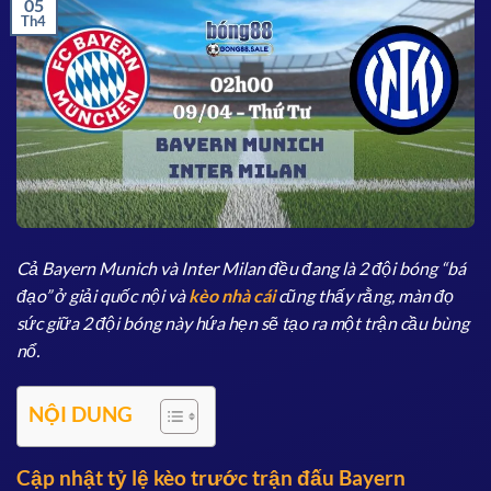
05
Th4
Cả Bayern Munich và Inter Milan đều đang là 2 đội bóng “bá
đạo” ở giải quốc nội và
kèo nhà cái
cũng thấy rằng, màn đọ
sức giữa 2 đội bóng này hứa hẹn sẽ tạo ra một trận cầu bùng
nổ.
NỘI DUNG
Cập nhật tỷ lệ kèo trước trận đấu Bayern