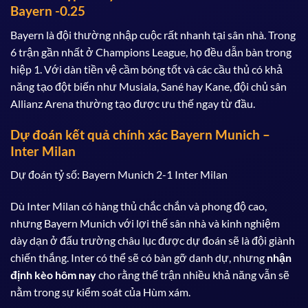
Bayern -0.25
Bayern là đội thường nhập cuộc rất nhanh tại sân nhà. Trong
6 trận gần nhất ở Champions League, họ đều dẫn bàn trong
hiệp 1. Với dàn tiền vệ cầm bóng tốt và các cầu thủ có khả
năng tạo đột biến như Musiala, Sané hay Kane, đội chủ sân
Allianz Arena thường tạo được ưu thế ngay từ đầu.
Dự đoán kết quả chính xác Bayern Munich –
Inter Milan
Dự đoán tỷ số: Bayern Munich 2-1 Inter Milan
Dù Inter Milan có hàng thủ chắc chắn và phong độ cao,
nhưng Bayern Munich với lợi thế sân nhà và kinh nghiệm
dày dạn ở đấu trường châu lục được dự đoán sẽ là đội giành
chiến thắng. Inter có thể sẽ có bàn gỡ danh dự, nhưng
nhận
định kèo hôm nay
cho rằng thế trận nhiều khả năng vẫn sẽ
nằm trong sự kiểm soát của Hùm xám.