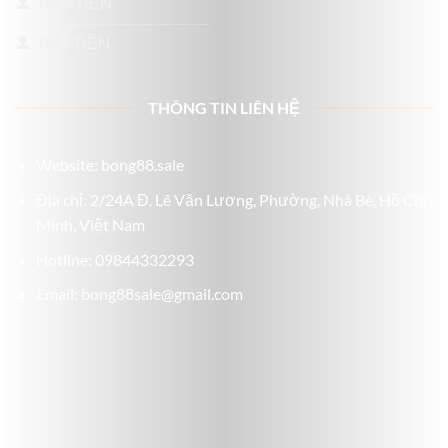
NẠP TIỀN
RÚT TIỀN
THÔNG TIN LIÊN HỆ
Website: bong88.sale
Địa chỉ:
2/24A Đ. Lê Văn Lương, Phường, Nhà Bè, Hồ Chí
Minh, Việt Nam
Hotline:
09844332293
Email:
bong88sale@gmail.com