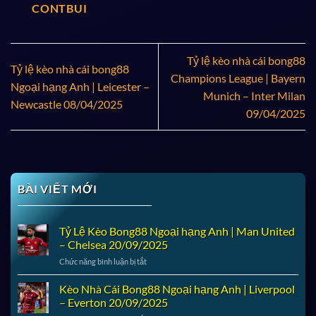
CONTBUI
Tỷ lệ kèo nhà cái bong88
Tỷ lệ kèo nhà cái bong88
Champions League | Bayern
Ngoại hạng Anh | Leicester –
Munich – Inter Milan
Newcastle 08/04/2025
09/04/2025
BÀI VIẾT MỚI
Tỷ Lệ Kèo Bong88 Ngoại hạng Anh | Man United
– Chelsea 20/09/2025
ở
Chức năng bình luận bị tắt
Tỷ
Lệ
Kèo Nhà Cái Bong88 Ngoại hạng Anh | Liverpool
Kèo
– Everton 20/09/2025
Bong88