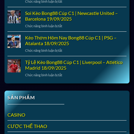
ở
Chức năng bình luận bị tắt
Ngoại
Kèo
hạng
Nhà
Soi Kèo Bong88 Cúp C1 | Newcastle United –
Anh
Cái
|
Barcelona 19/09/2025
Bong88
Man
ở
Chức năng bình luận bị tắt
Ngoại
United
Soi
hạng
–
Kèo
Kèo Thơm Hôm Nay Bong88 Cúp C1 | PSG –
Anh
Chelsea
Bong88
|
Atalanta 18/09/2025
20/09/2025
Cúp
Liverpool
ở
Chức năng bình luận bị tắt
C1
–
Kèo
|
Everton
Thơm
Tỷ Lệ Kèo Bong88 Cúp C1 | Liverpool – Atlético
Newcastle
20/09/2025
Hôm
United
Madrid 18/09/2025
Nay
–
ở
Chức năng bình luận bị tắt
Bong88
Barcelona
Tỷ
Cúp
19/09/2025
Lệ
C1
Kèo
|
Bong88
PSG
SẢN PHẨM
Cúp
–
C1
Atalanta
|
18/09/2025
CASINO
Liverpool
–
CƯỢC THỂ THAO
Atlético
Madrid