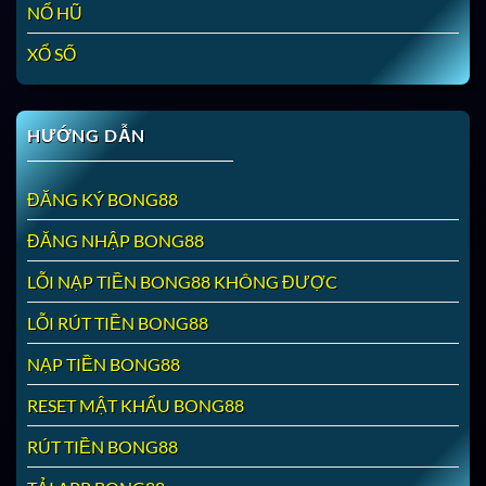
18/09/2025
NỔ HŨ
XỔ SỐ
HƯỚNG DẪN
ĐĂNG KÝ BONG88
ĐĂNG NHẬP BONG88
LỖI NẠP TIỀN BONG88 KHÔNG ĐƯỢC
LỖI RÚT TIỀN BONG88
NẠP TIỀN BONG88
RESET MẬT KHẨU BONG88
RÚT TIỀN BONG88