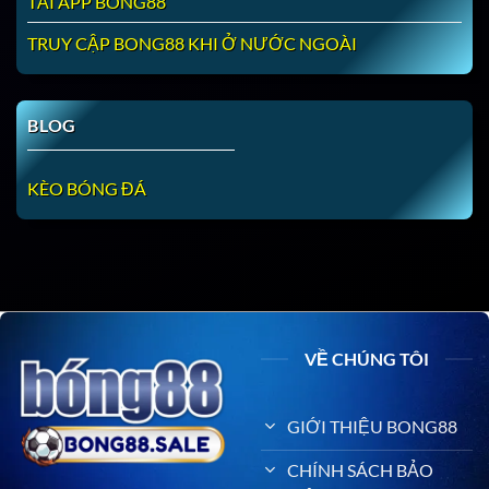
TẢI APP BONG88
TRUY CẬP BONG88 KHI Ở NƯỚC NGOÀI
BLOG
KÈO BÓNG ĐÁ
VỀ CHÚNG TÔI
GIỚI THIỆU BONG88
CHÍNH SÁCH BẢO