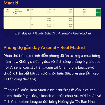
Madrid
Trên đây là tỷ lệ kèo trận đấu Arsenal – Real Madrid
Phong độ gần đây Arsenal – Real Madrid
Pháo thủ tiếp tục trình diễn phong độ ấn tượng ở mùa bóng
năm nay. Không chỉ đang đua vô địch sòng phẳng ở giải quốc
nội, Arsenal còn gây tiếng vang tại Champions League với
chuỗi 6 trận bất bại cùng lối chơi hiện đại, pressing tầm cao
và tấn công đa dạng.
Ở phía đối diện, Real Madrid như thường lệ vẫn là cái tên
quen thuộc ở giai đoạn knock-out cúp châu Âu. Với 14 lần vô
địch Champions League, đội bóng Hoàng gia Tây Ban Nha