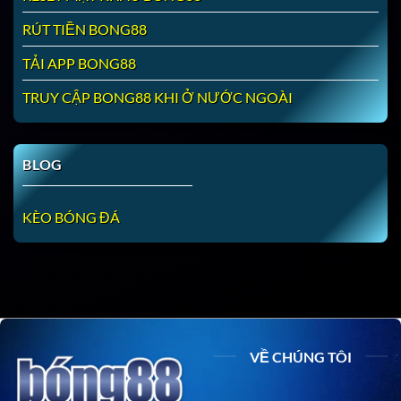
RÚT TIỀN BONG88
TẢI APP BONG88
TRUY CẬP BONG88 KHI Ở NƯỚC NGOÀI
BLOG
KÈO BÓNG ĐÁ
VỀ CHÚNG TÔI