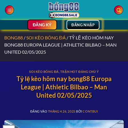
Bỏ
qua
nội
dung
ĐĂNG KÝ
ĐĂNG NHẬP
BONG88
/
SOI KÈO BÓNG ĐÁ
/
TỶ LỆ KÈO HÔM NAY
BONG88 EUROPA LEAGUE | ATHLETIC BILBAO – MAN
UNITED 02/05/2025
SOI KÈO BÓNG ĐÁ
,
TRẬN HOT ĐÁNG CHÚ Ý
Tỷ lệ kèo hôm nay bong88 Europa
League | Athletic Bilbao – Man
United 02/05/2025
ĐĂNG VÀO
THÁNG 4 26, 2025
BỞI
CONTBUI