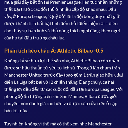
mùa giải đầy bất ổn tại Premier League, liên tục nhận những
thất bại trước các đối thủ ở nhiều cấp độ khác nhau. Dẫu
vậy, ở Europa League, “Quỷ đỏ” lại là đội bóng duy nhất giữ
được thành tích bất bại tính đến thời điểm hiện tại – điều
cho thấy sự bản lĩnh và khả năng thích nghi đáng khen ngợi
của họ tại đấu trường châu lục.
Phân tích kèo châu Á: Athletic Bilbao -0.5
Không chỉ sở hữu lợi thế sân nhà, Athletic Bilbao còn nhận
được sự hậu thuẫn từ yếu tố lịch sử. Trong 3 lần chạm trán
Manchester United trước đây (bao gồm 1 trận giao hữu), đại
diện La Liga bất bại với 2 chiến thắng. Đáng chú ý, cả hai
thắng lợi đều đến từ các cuộc đối đầu tại Europa League. Với
phong độ ấn tượng trên sân San Mames, Bilbao được giới
chuyên môn đánh giá cao hơn và được xếp cửa trên ở cặp
bán kết này.
Tuy nhiên, không vì thế mà có thể xem nhẹ Manchester