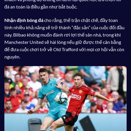
đá an toàn là điều gần như bắt buộc.
Nhận định bóng đá
cho rằng, thế trận chặt chẽ, đầy toan
tính nhiều khả năng sẽ trở thành “đặc sản” của cuộc đối đầu
này. Bilbao không muốn đánh rơi lợi thế sân nhà, trong khi
Manchester United sẽ hài lòng nếu giữ được thế cân bằng
để đưa cuộc chơi trở về Old Trafford với mọi cơ hội vẫn còn
nguyên.