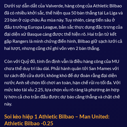
Dưới sự dẫn dắt của Valverde, hàng công của Athletic Bilbao
đã có nhiều khởi sắc, thể hiện qua 50 bàn thắng tại La Liga và
23 bàn ở cúp châu Âu mùa này. Tuy nhiên, càng tiến sâu ở
đấu trường Europa League, bản sắc thực dụng đặc trưng của
đại diện xứ Basque càng được thể hiện rõ. Hai trận tứ kết
gặp Rangers là minh chứng điển hình, Bilbao giữ sạch lưới cả
hai lượt, nhưng cũng chỉ ghi vỏn vẹn 2 bàn thắng.
Còn với Quỷ đỏ, tính ổn định vẫn là điều hàng công của MU
chưa thể duy trì lâu dài. Phải hành quân tới San Mames với
tư cách đội cửa dưới, không khó để dự đoán rằng đại diện
nước Anh sẽ chọn lối chơi an toàn, hạn chế rủi ro tối đa. Với
mức kèo tài xỉu 2.25, lựa chọn xỉu rõ ràng là phương án hợp
lý hơn cả cho trận đấu được dự báo căng thẳng và chặt chẽ
này.
Soi kèo hiệp 1 Athletic Bilbao – Man United:
Athletic Bilbao -0.25