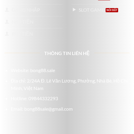
ĐĂNG NHẬP
SLOT GAME
NẠP TIỀN
RÚT TIỀN
THÔNG TIN LIÊN HỆ
Website: bong88.sale
Địa chỉ:
2/24A Đ. Lê Văn Lương, Phường, Nhà Bè, Hồ Chí
Minh, Việt Nam
Hotline:
09844332293
Email:
bong88sale@gmail.com