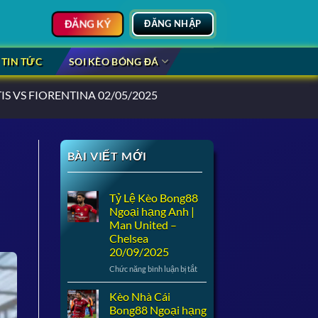
ĐĂNG KÝ
ĐĂNG NHẬP
TIN TỨC
SOI KÈO BÓNG ĐÁ
S VS FIORENTINA 02/05/2025
BÀI VIẾT MỚI
Tỷ Lệ Kèo Bong88
Ngoại hạng Anh |
Man United –
Chelsea
20/09/2025
ở
Chức năng bình luận bị tắt
Tỷ
Lệ
Kèo Nhà Cái
Kèo
Bong88 Ngoại hạng
Bong88