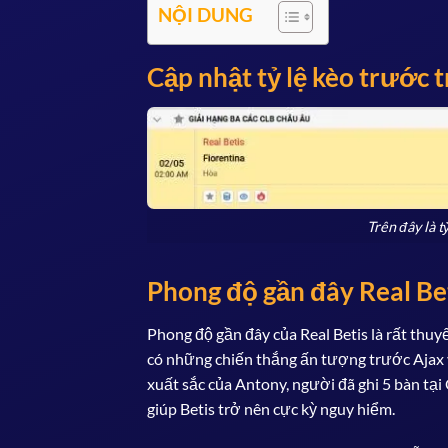
NỘI DUNG
Cập nhật tỷ lệ kèo trước t
Trên đây là t
Phong độ gần đây Real Bet
Phong độ gần đây của Real Betis là rất thuy
có những chiến thắng ấn tượng trước Ajax 
xuất sắc của Antony, người đã ghi 5 bàn tại
giúp Betis trở nên cực kỳ nguy hiểm.