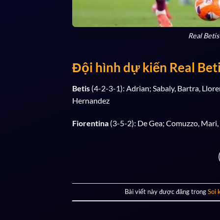
Real Betis
Đội hình dự kiến Real Beti
Betis
(4-2-3-1): Adrian; Sabaly, Bartra, Llor
Hernandez
Fiorentina
(3-5-2): De Gea; Comuzzo, Mari, 
Bài viết này được đăng trong
Soi 