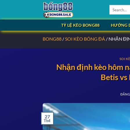
Bỏ
qua
nội
dung
TỶ LỆ KÈO BONG88
HƯỚNG 
BONG88
/
SOI KÈO BÓNG ĐÁ
/
NHẬN ĐỊN
SOI K
Nhận định kèo hôm n
Betis vs
ĐĂNG
27
Th4