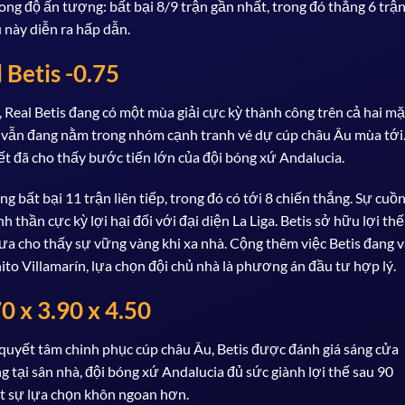
ng độ ấn tượng: bất bại 8/9 trận gần nhất, trong đó thắng 6 trận
 này diễn ra hấp dẫn.
 Betis -0.75
Real Betis đang có một mùa giải cực kỳ thành công trên cả hai mặ
tis vẫn đang nằm trong nhóm cạnh tranh vé dự cúp châu Âu mùa tới
ết đã cho thấy bước tiến lớn của đội bóng xứ Andalucia.
ang bất bại 11 trận liên tiếp, trong đó có tới 8 chiến thắng. Sự cuồ
h thần cực kỳ lợi hại đối với đại diện La Liga. Betis sở hữu lợi thế
hưa cho thấy sự vững vàng khi xa nhà. Cộng thêm việc Betis đang 
nito Villamarín, lựa chọn đội chủ nhà là phương án đầu tư hợp lý.
0 x 3.90 x 4.50
 quyết tâm chinh phục cúp châu Âu, Betis được đánh giá sáng cửa
g tại sân nhà, đội bóng xứ Andalucia đủ sức giành lợi thế sau 90
ột sự lựa chọn khôn ngoan hơn.