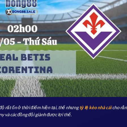
độ rất ổn ở thời điểm hiện tại, thế nhưng
tỷ lệ kèo nhà cái
cho rằ
y và các đồng đội giành được lợi thế.