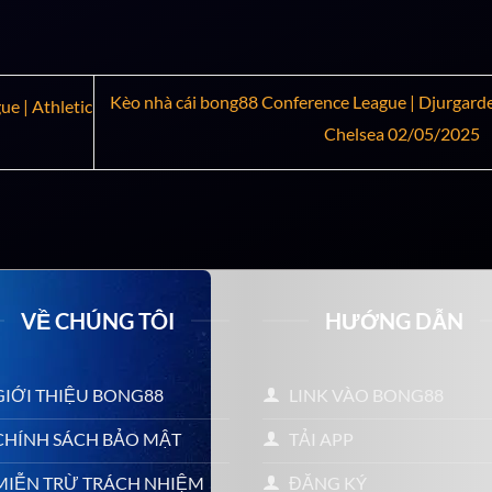
Kèo nhà cái bong88 Conference League | Djurgard
e | Athletic
Chelsea 02/05/2025
VỀ CHÚNG TÔI
HƯỚNG DẪN
GIỚI THIỆU BONG88
LINK VÀO BONG88
CHÍNH SÁCH BẢO MẬT
TẢI APP
MIỄN TRỪ TRÁCH NHIỆM
ĐĂNG KÝ