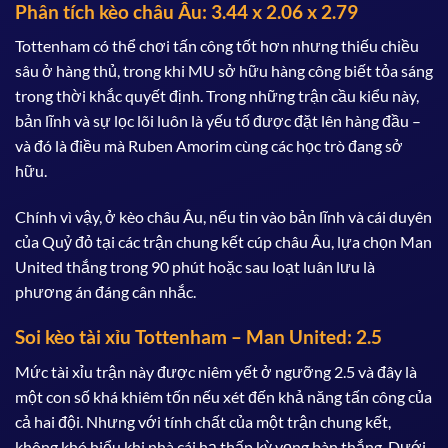
Phân tích kèo châu Âu: 3.44 x 2.06 x 2.79
Tottenham có thể chơi tấn công tốt hơn nhưng thiếu chiều
sâu ở hàng thủ, trong khi MU sở hữu hàng công biết tỏa sáng
trong thời khắc quyết định. Trong những trận cầu kiểu này,
bản lĩnh và sự lọc lõi luôn là yếu tố được đặt lên hàng đầu –
và đó là điều mà Ruben Amorim cùng các học trò đang sở
hữu.
Chính vì vậy, ở kèo châu Âu, nếu tin vào bản lĩnh và cái duyên
của Quỷ đỏ tại các trận chung kết cúp châu Âu, lựa chọn Man
United thắng trong 90 phút hoặc sau loạt luân lưu là
phương án đáng cân nhắc.
Soi kèo tài xỉu Tottenham – Man United: 2.5
Mức tài xỉu trận này được niêm yết ở ngưỡng 2.5 và đây là
một con số khá khiêm tốn nếu xét đến khả năng tấn công của
cả hai đội. Nhưng với tính chất của một trận chung kết,
không khó hiểu khi nhà cái hạ thấp kỳ vọng bàn thắng. Dưới