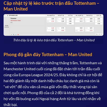
Cập nhật tỷ lệ kèo trước trận đấu Tottenham –
Man United
Trên đây là tỷ lệ kèo trận đấu Tottenham – Man United
Phong độ gần đây Tottenham – Man United
Sau một hành trình dài với những thăng trầm, Tottenham và
Manchester United cuối cùng đã đặt chân tới trận đấu cuối
cùng của Europa League 2024/25. Đây không chỉ là cơ hội để
hai đội giành lấy một danh hiệu châu lục danh giá mà còn là
“vé vớt” để cứu vãn cả mùa giải vốn đầy thất vọng tại sân
chơi quốc nội. Phong độ của cả 2 đội là khá tương đồng khi
họ vốn đã buông xuôi Ngoại hạng Anh từ lâu và chỉ nhận về
thất bại.