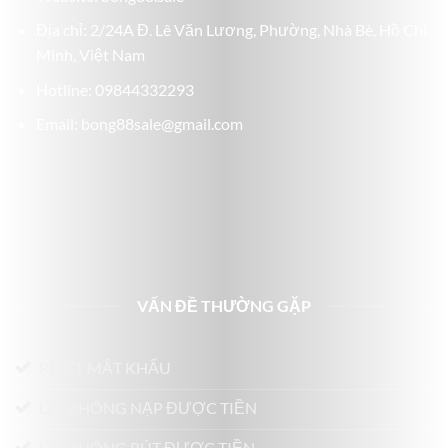
Địa chỉ:
2/24A Đ. Lê Văn Lương, Phường, Nhà Bè, Hồ Chí
Minh, Việt Nam
Hotline:
09844332293
Email:
bong88sale@gmail.com
VẤN ĐỀ THƯỜNG GẶP
RESET MẬT KHẨU
LỖI KHÔNG NẠP ĐƯỢC TIỀN
LỖI KHÔNG RÚT ĐƯỢC TIỀN