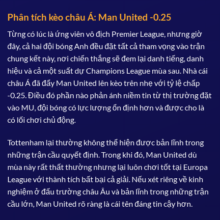
Phân tích kèo châu Á: Man United -0.25
Từng có lúc là ứng viên vô địch Premier League, nhưng giờ
đây, cả hai đội bóng Anh đều đặt tất cả tham vọng vào trận
chung kết này, nơi chiến thắng sẽ đem lại danh tiếng, danh
hiệu và cả một suất dự Champions League mùa sau. Nhà cái
châu Á đã đẩy Man United lên kèo trên nhẹ với tỷ lệ chấp
-0.25. Điều đó phần nào phản ánh niềm tin từ thị trường đặt
vào MU, đội bóng có lực lượng ổn định hơn và được cho là
có lối chơi chủ động.
Tottenham lại thường không thể hiện được bản lĩnh trong
những trận cầu quyết định. Trong khi đó, Man United dù
mùa này rất thất thường nhưng lại luôn chơi tốt tại Europa
League với thành tích bất bại cả giải. Nếu xét riêng về kinh
nghiệm ở đấu trường châu Âu và bản lĩnh trong những trận
cầu lớn, Man United rõ ràng là cái tên đáng tin cậy hơn.