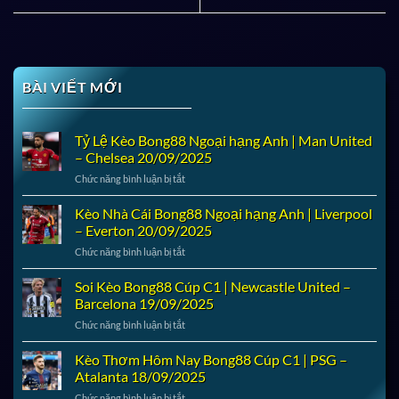
BÀI VIẾT MỚI
Tỷ Lệ Kèo Bong88 Ngoại hạng Anh | Man United
– Chelsea 20/09/2025
ở
Chức năng bình luận bị tắt
Tỷ
Lệ
Kèo Nhà Cái Bong88 Ngoại hạng Anh | Liverpool
Kèo
– Everton 20/09/2025
Bong88
ở
Chức năng bình luận bị tắt
Ngoại
Kèo
hạng
Nhà
Soi Kèo Bong88 Cúp C1 | Newcastle United –
Anh
Cái
|
Barcelona 19/09/2025
Bong88
Man
ở
Chức năng bình luận bị tắt
Ngoại
United
Soi
hạng
–
Kèo
Kèo Thơm Hôm Nay Bong88 Cúp C1 | PSG –
Anh
Chelsea
Bong88
|
Atalanta 18/09/2025
20/09/2025
Cúp
Liverpool
ở
Chức năng bình luận bị tắt