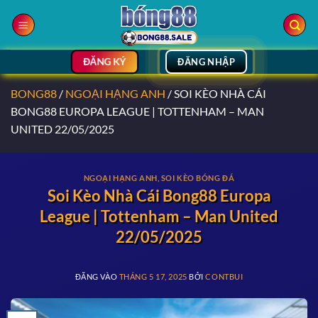
Bỏ
qua
nội
dung
ĐĂNG KÝ
ĐĂNG NHẬP
BONG88
/
NGOẠI HẠNG ANH
/
SOI KÈO NHÀ CÁI
BONG88 EUROPA LEAGUE | TOTTENHAM – MAN
UNITED 22/05/2025
NGOẠI HẠNG ANH
,
SOI KÈO BÓNG ĐÁ
Soi Kèo Nhà Cái Bong88 Europa
League | Tottenham – Man United
22/05/2025
ĐĂNG VÀO
THÁNG 5 17, 2025
BỞI
CONTBUI