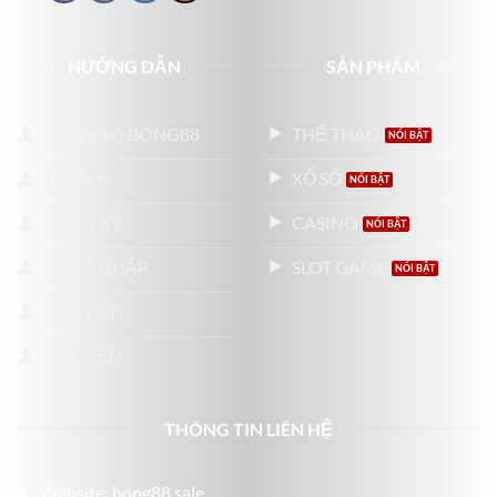
HƯỚNG DẪN
SẢN PHẨM
LINK VÀO BONG88
THỂ THAO
TẢI APP
XỔ SỐ
ĐĂNG KÝ
CASINO
ĐĂNG NHẬP
SLOT GAME
NẠP TIỀN
RÚT TIỀN
THÔNG TIN LIÊN HỆ
Website: bong88.sale