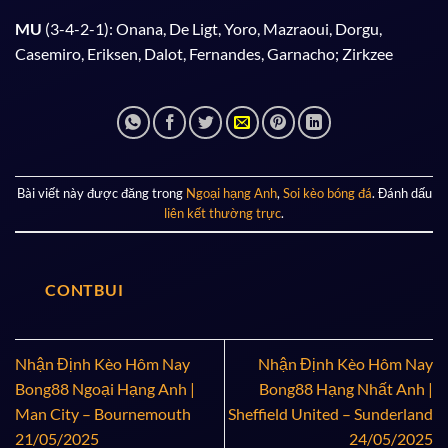
MU
(3-4-2-1): Onana, De Ligt, Yoro, Mazraoui, Dorgu,
Casemiro, Eriksen, Dalot, Fernandes, Garnacho; Zirkzee
Bài viết này được đăng trong
Ngoại hạng Anh
,
Soi kèo bóng đá
. Đánh dấu
liên kết thường trực
.
CONTBUI
Nhận Định Kèo Hôm Nay
Nhận Định Kèo Hôm Nay
Bong88 Ngoại Hạng Anh |
Bong88 Hạng Nhất Anh |
Man City – Bournemouth
Sheffield United – Sunderland
21/05/2025
24/05/2025