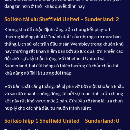
đáng tin hơn ở thời khắc quyết định này.
Soi kèo tài xỉu Sheffield United – Sunderland: 2
Không khó để nhận định rằng trận chung kết play-off
thường không phải là “mảnh đất” của những cơn mưa bàn
thắng. Lịch sử các trận đấu ở sân Wembley trong khuôn khổ
này thường rất khan hiếm bàn bởi áp lực quá lớn, khiến các
đội chơi cực kỳ thận trọng. Với Sheffield United và
Sunderland, hai đội bóng có thiên hướng đá chắc chắn thì
khả năng nổ Tài là tương đối thấp.
Với bản chất căng thẳng, dễ bị phá vỡ bởi một khoảnh khắc
và sau đó nhanh chóng đóng lại bởi sự toan tính, trận chung
kết này rất khó vượt mốc 2 bàn. Cửa Xỉu rõ ràng là lựa chọn
hợp lý cho các nhà đầu tư muốn tránh rủi ro.
Soi kèo hiệp 1 Sheffield United – Sunderland: 0