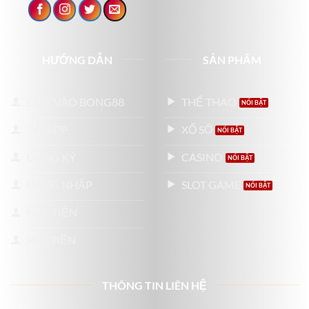
HƯỚNG DẪN
SẢN PHẨM
LINK VÀO BONG88
THỂ THAO
TẢI APP
XỔ SỐ
ĐĂNG KÝ
CASINO
ĐĂNG NHẬP
SLOT GAME
NẠP TIỀN
RÚT TIỀN
THÔNG TIN LIÊN HỆ