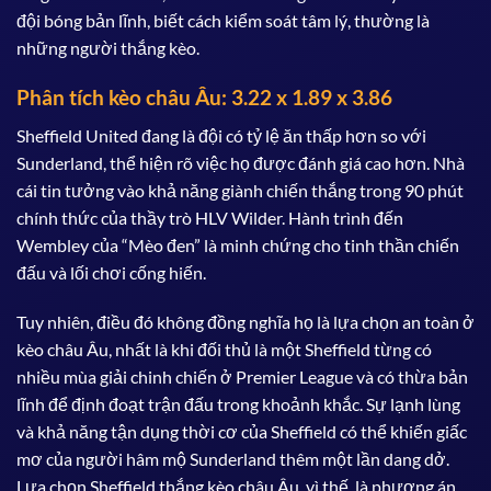
đội bóng bản lĩnh, biết cách kiểm soát tâm lý, thường là
những người thắng kèo.
Phân tích kèo châu Âu: 3.22 x 1.89 x 3.86
Sheffield United đang là đội có tỷ lệ ăn thấp hơn so với
Sunderland, thể hiện rõ việc họ được đánh giá cao hơn. Nhà
cái tin tưởng vào khả năng giành chiến thắng trong 90 phút
chính thức của thầy trò HLV Wilder. Hành trình đến
Wembley của “Mèo đen” là minh chứng cho tinh thần chiến
đấu và lối chơi cống hiến.
Tuy nhiên, điều đó không đồng nghĩa họ là lựa chọn an toàn ở
kèo châu Âu, nhất là khi đối thủ là một Sheffield từng có
nhiều mùa giải chinh chiến ở Premier League và có thừa bản
lĩnh để định đoạt trận đấu trong khoảnh khắc. Sự lạnh lùng
và khả năng tận dụng thời cơ của Sheffield có thể khiến giấc
mơ của người hâm mộ Sunderland thêm một lần dang dở.
Lựa chọn Sheffield thắng kèo châu Âu, vì thế, là phương án