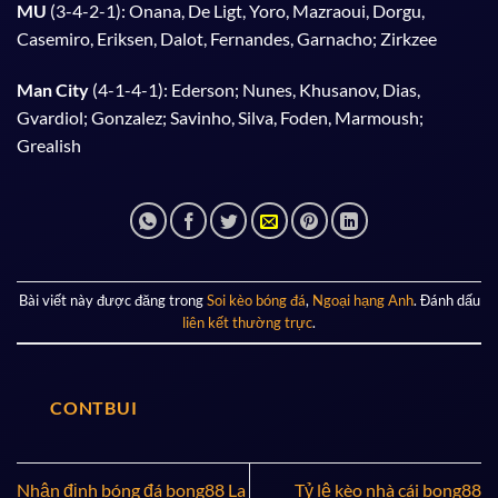
MU
(3-4-2-1): Onana, De Ligt, Yoro, Mazraoui, Dorgu,
Casemiro, Eriksen, Dalot, Fernandes, Garnacho; Zirkzee
Man City
(4-1-4-1): Ederson; Nunes, Khusanov, Dias,
Gvardiol; Gonzalez; Savinho, Silva, Foden, Marmoush;
Grealish
Bài viết này được đăng trong
Soi kèo bóng đá
,
Ngoại hạng Anh
. Đánh dấu
liên kết thường trực
.
CONTBUI
Nhận định bóng đá bong88 La
Tỷ lệ kèo nhà cái bong88