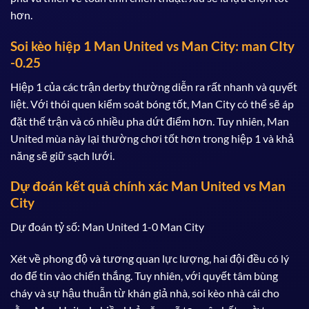
hơn.
Soi kèo hiệp 1 Man United vs Man City: man CIty
-0.25
Hiệp 1 của các trận derby thường diễn ra rất nhanh và quyết
liệt. Với thói quen kiểm soát bóng tốt, Man City có thể sẽ áp
đặt thế trận và có nhiều pha dứt điểm hơn. Tuy nhiên, Man
United mùa này lại thường chơi tốt hơn trong hiệp 1 và khả
năng sẽ giữ sạch lưới.
Dự đoán kết quả chính xác Man United vs Man
City
Dự đoán tỷ số: Man United 1-0 Man City
Xét về phong độ và tương quan lực lượng, hai đội đều có lý
do để tin vào chiến thắng. Tuy nhiên, với quyết tâm bùng
cháy và sự hậu thuẫn từ khán giả nhà, soi kèo nhà cái cho