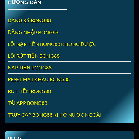
HƯỚNG DẪN
ĐĂNG KÝ BONG88
ĐĂNG NHẬP BONG88
LỖI NẠP TIỀN BONG88 KHÔNG ĐƯỢC
LỖI RÚT TIỀN BONG88
NẠP TIỀN BONG88
RESET MẬT KHẨU BONG88
RÚT TIỀN BONG88
TẢI APP BONG88
TRUY CẬP BONG88 KHI Ở NƯỚC NGOÀI
BLOG