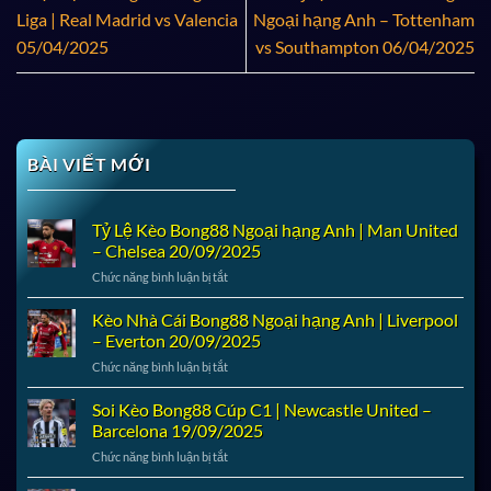
Liga | Real Madrid vs Valencia
Ngoại hạng Anh – Tottenham
05/04/2025
vs Southampton 06/04/2025
BÀI VIẾT MỚI
Tỷ Lệ Kèo Bong88 Ngoại hạng Anh | Man United
– Chelsea 20/09/2025
ở
Chức năng bình luận bị tắt
Tỷ
Lệ
Kèo Nhà Cái Bong88 Ngoại hạng Anh | Liverpool
Kèo
– Everton 20/09/2025
Bong88
ở
Chức năng bình luận bị tắt
Ngoại
Kèo
hạng
Nhà
Soi Kèo Bong88 Cúp C1 | Newcastle United –
Anh
Cái
|
Barcelona 19/09/2025
Bong88
Man
ở
Chức năng bình luận bị tắt
Ngoại
United
Soi
hạng
–