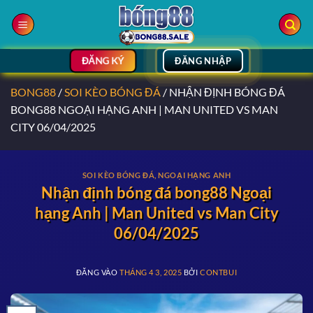
Bỏ
qua
nội
dung
ĐĂNG KÝ
ĐĂNG NHẬP
BONG88
/
SOI KÈO BÓNG ĐÁ
/
NHẬN ĐỊNH BÓNG ĐÁ
BONG88 NGOẠI HẠNG ANH | MAN UNITED VS MAN
CITY 06/04/2025
SOI KÈO BÓNG ĐÁ
,
NGOẠI HẠNG ANH
Nhận định bóng đá bong88 Ngoại
hạng Anh | Man United vs Man City
06/04/2025
ĐĂNG VÀO
THÁNG 4 3, 2025
BỞI
CONTBUI