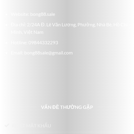
Website: bong88.sale
Địa chỉ:
2/24A Đ. Lê Văn Lương, Phường, Nhà Bè, Hồ Chí
Minh, Việt Nam
Hotline:
09844332293
Email:
bong88sale@gmail.com
VẤN ĐỀ THƯỜNG GẶP
RESET MẬT KHẨU