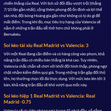
chiến thắng của Real. Với lịch sử đối đầu vượt trội (thắng
7/10 lần gần nhất), cộng thêm phong độ ổn định và lợi thế
sân nhà, đội bóng Hoàng gia gần như không có lý do gì để
mất điểm. Trong khi đó, mục tiêu trụ hạng của Valencia sẽ
nằm ở những trận đấu dễ thở hơn chứ không phải ở
Bernabéu.
Soi kèo tài xỉu Real Madrid vs Valencia: 3
Với một Real đang cần điểm và có hàng công vào phom, khả
năng trận đấu có nhiều bàn thắng là khá cao. Tuy nhiên,
Valencia chắc chắn sẽ chơi với khối đội hình thấp, phòng ngự
chặt nhằm kiếm điểm quý giá. Trong những trận gặp đối thủ
lớn, họ thường chọn lối đá thực dụng. Với mức kèo lên tới 3
bàn, khả năng trận đấu sẽ khó vượt qua mốc này.
Soi kèo hiệp 1 Real Madrid vs Valencia: Real
Madrid -0.75
Valencia sẽ ưu tiên phòng ngự trong 45 phút đầu, cố gắng