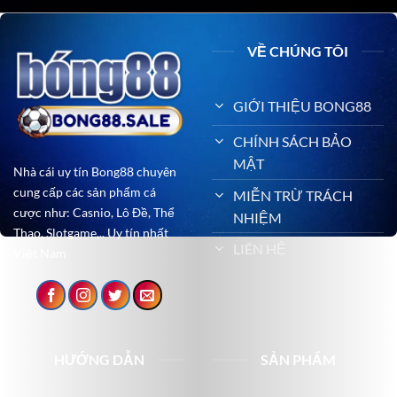
VỀ CHÚNG TÔI
GIỚI THIỆU BONG88
CHÍNH SÁCH BẢO
MẬT
Nhà cái uy tín Bong88 chuyên
cung cấp các sản phẩm cá
MIỄN TRỪ TRÁCH
cược như: Casnio, Lô Đề, Thể
NHIỆM
Thao, Slotgame,.. Uy tín nhất
LIÊN HỆ
Việt Nam
HƯỚNG DẪN
SẢN PHẨM