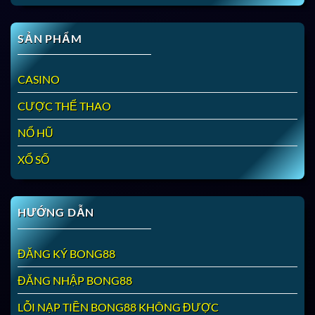
19/09/2025
Lệ
C1
Kèo
|
Bong88
PSG
SẢN PHẨM
Cúp
–
C1
Atalanta
|
18/09/2025
CASINO
Liverpool
–
CƯỢC THỂ THAO
Atlético
Madrid
18/09/2025
NỔ HŨ
XỔ SỐ
HƯỚNG DẪN
ĐĂNG KÝ BONG88
ĐĂNG NHẬP BONG88
LỖI NẠP TIỀN BONG88 KHÔNG ĐƯỢC