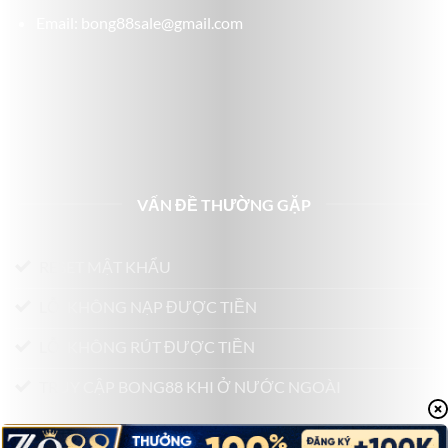
Email:
bong88sale@gmail.com
VẤN ĐỀ THƯỜNG GẶP
RESET MẬT KHẨU
LỖI KHÔNG NẠP ĐƯỢC TIỀN
LỖI KHÔNG RÚT ĐƯỢC TIỀN
TRUY CẬP BONG88 KHI Ở NƯỚC NGOÀI