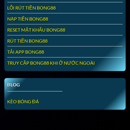
LỖI RÚT TIỀN BONG88
NẠP TIỀN BONG88
RESET MẬT KHẨU BONG88
RÚT TIỀN BONG88
TẢI APP BONG88
TRUY CẬP BONG88 KHI Ở NƯỚC NGOÀI
BLOG
KÈO BÓNG ĐÁ