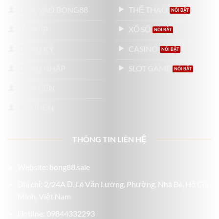
LINK VÀO BONG88
THỂ THAO
TẢI APP
XỔ SỐ
ĐĂNG KÝ
CASINO
ĐĂNG NHẬP
SLOT GAME
NẠP TIỀN
RÚT TIỀN
THÔNG TIN LIÊN HỆ
Website: bong88.sale
Địa chỉ:
2/24A Đ. Lê Văn Lương, Phường, Nhà Bè, Hồ Chí
Minh, Việt Nam
Hotline:
09844332293