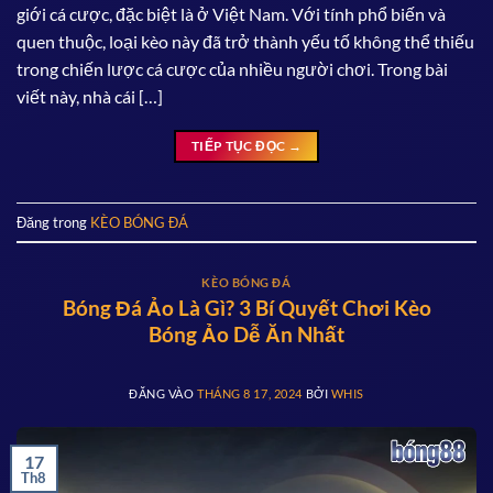
giới cá cược, đặc biệt là ở Việt Nam. Với tính phổ biến và
quen thuộc, loại kèo này đã trở thành yếu tố không thể thiếu
trong chiến lược cá cược của nhiều người chơi. Trong bài
viết này, nhà cái […]
TIẾP TỤC ĐỌC
→
Đăng trong
KÈO BÓNG ĐÁ
KÈO BÓNG ĐÁ
Bóng Đá Ảo Là Gì? 3 Bí Quyết Chơi Kèo
Bóng Ảo Dễ Ăn Nhất
ĐĂNG VÀO
THÁNG 8 17, 2024
BỞI
WHIS
17
Th8