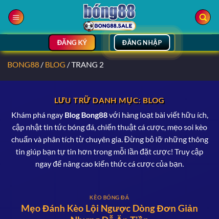
Bỏ
qua
nội
dung
ĐĂNG KÝ
ĐĂNG NHẬP
BONG88
/
BLOG
/
TRANG 2
LƯU TRỮ DANH MỤC:
BLOG
Khám phá ngay
Blog Bong88
với hàng loạt bài viết hữu ích,
cập nhật tin tức bóng đá, chiến thuật cá cược, mẹo soi kèo
chuẩn và phân tích từ chuyên gia. Đừng bỏ lỡ những thông
tin giúp bạn tự tin hơn trong mỗi lần đặt cược! Truy cập
ngay để nâng cao kiến thức cá cược của bạn.
KÈO BÓNG ĐÁ
Mẹo Đánh Kèo Lội Ngược Dòng Đơn Giản