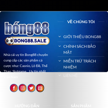
VỀ CHÚNG TÔI
GIỚI THIỆU BONG88
CHÍNH SÁCH BẢO
MẬT
Nhà cái uy tín Bong88 chuyên
cung cấp các sản phẩm cá
MIỄN TRỪ TRÁCH
cược như: Casnio, Lô Đề, Thể
NHIỆM
Thao, Slotgame,.. Uy tín nhất
LIÊN HỆ
Việt Nam
HƯỚNG DẪN
SẢN PHẨM