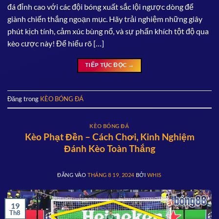
đá đỉnh cao với các đội bóng xuất sắc lội ngược dòng để
giành chiến thắng ngoạn mục. Hãy trải nghiệm những giây
phút kịch tính, cảm xúc bùng nổ, và sự phấn khích tột độ qua
kèo cược này! Để hiểu rõ […]
TIẾP TỤC ĐỌC
→
Đăng trong
KÈO BÓNG ĐÁ
KÈO BÓNG ĐÁ
Kèo Phạt Đền – Cách Chơi, Kinh Nghiệm
Đánh Kèo Toàn Thắng
ĐĂNG VÀO
THÁNG 8 19, 2024
BỞI
WHIS
19
Th8