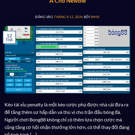
Á Cho Newbie
ĐĂNG VÀO
THÁNG 8 12, 2024
BỞI
WHIS
12
Th8
Kèo tài xỉu penalty là một kèo cược phụ được nhà cái đưa ra
để tăng thêm sự hấp dẫn và thú vị cho trận đấu bóng đá.
Người chơi Bong88 không chỉ có thêm lựa chọn cược mà
cũng tăng cơ hội nhận thưởng lớn hơn, có thể thay đổi đáng
kể tình hình […]