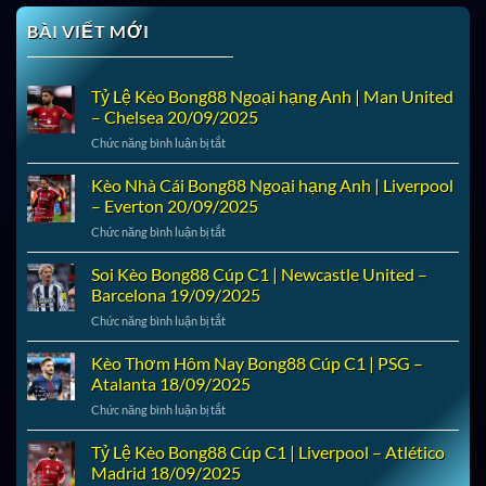
BÀI VIẾT MỚI
Tỷ Lệ Kèo Bong88 Ngoại hạng Anh | Man United
– Chelsea 20/09/2025
ở
Chức năng bình luận bị tắt
Tỷ
Lệ
Kèo Nhà Cái Bong88 Ngoại hạng Anh | Liverpool
Kèo
– Everton 20/09/2025
Bong88
ở
Chức năng bình luận bị tắt
Ngoại
Kèo
hạng
Nhà
Soi Kèo Bong88 Cúp C1 | Newcastle United –
Anh
Cái
|
Barcelona 19/09/2025
Bong88
Man
ở
Chức năng bình luận bị tắt
Ngoại
United
Soi
hạng
–
Kèo
Kèo Thơm Hôm Nay Bong88 Cúp C1 | PSG –
Anh
Chelsea
Bong88
|
Atalanta 18/09/2025
20/09/2025
Cúp
Liverpool
ở
Chức năng bình luận bị tắt
C1
–
Kèo
|
Everton
Thơm
Tỷ Lệ Kèo Bong88 Cúp C1 | Liverpool – Atlético
Newcastle
20/09/2025
Hôm
United
Madrid 18/09/2025
Nay
–