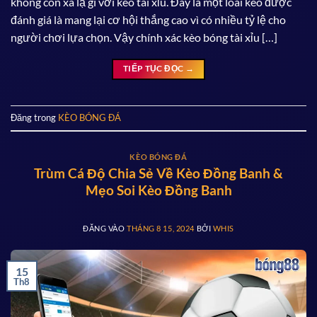
không còn xa lạ gì với kèo tài xỉu. Đây là một loài kèo được
đánh giá là mang lại cơ hội thắng cao vì có nhiều tỷ lệ cho
người chơi lựa chọn. Vậy chính xác kèo bóng tài xỉu […]
TIẾP TỤC ĐỌC
→
Đăng trong
KÈO BÓNG ĐÁ
KÈO BÓNG ĐÁ
Trùm Cá Độ Chia Sẻ Về Kèo Đồng Banh &
Mẹo Soi Kèo Đồng Banh
ĐĂNG VÀO
THÁNG 8 15, 2024
BỞI
WHIS
15
Th8