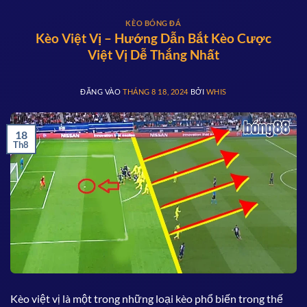
KÈO BÓNG ĐÁ
Kèo Việt Vị – Hướng Dẫn Bắt Kèo Cược
Việt Vị Dễ Thắng Nhất
ĐĂNG VÀO
THÁNG 8 18, 2024
BỞI
WHIS
18
Th8
Kèo việt vị là một trong những loại kèo phổ biến trong thế