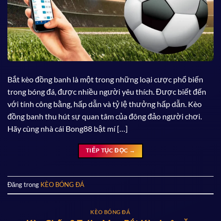
Bắt kèo đồng banh là một trong những loại cược phổ biến
trong bóng đá, được nhiều người yêu thích. Được biết đến
với tính công bằng, hấp dẫn và tỷ lệ thưởng hấp dẫn. Kèo
đồng banh thu hút sự quan tâm của đông đảo người chơi.
Hãy cùng nhà cái Bong88 bật mí […]
TIẾP TỤC ĐỌC
→
Đăng trong
KÈO BÓNG ĐÁ
KÈO BÓNG ĐÁ