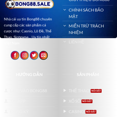
CHÍNH SÁCH BẢO
MẬT
Nhà cái uy tín Bong88 chuyên
cung cấp các sản phẩm cá
MIỄN TRỪ TRÁCH
cược như: Casnio, Lô Đề, Thể
NHIỆM
Thao, Slotgame,.. Uy tín nhất
LIÊN HỆ
Việt Nam
HƯỚNG DẪN
SẢN PHẨM
LINK VÀO BONG88
THỂ THAO
TẢI APP
XỔ SỐ
ĐĂNG KÝ
CASINO