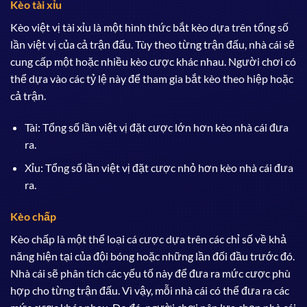
Kèo tài xỉu
Kèo việt vị tài xỉu là một hình thức bắt kèo dựa trên tổng số
lần việt vị của cả trận đấu. Tùy theo từng trận đấu, nhà cái sẽ
cung cấp một hoặc nhiều kèo cược khác nhau. Người chơi có
thể dựa vào các tỷ lệ này để tham gia bắt kèo theo hiệp hoặc
cả trận.
Tài: Tổng số lần việt vị đặt cược lớn hơn kèo nhà cái đưa
ra.
Xỉu: Tổng số lần việt vị đặt cược nhỏ hơn kèo nhà cái đưa
ra.
Kèo chấp
Kèo chấp là một thể loại cá cược dựa trên các chỉ số về khả
năng hiện tại của đội bóng hoặc những lần đối đầu trước đó.
Nhà cái sẽ phân tích các yếu tố này để đưa ra mức cược phù
hợp cho từng trận đấu. Vì vậy, mỗi nhà cái có thể đưa ra các