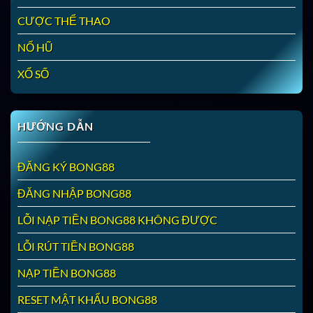
–
CƯỢC THỂ THAO
Atlético
Madrid
18/09/2025
NỔ HŨ
XỔ SỐ
HƯỚNG DẪN
ĐĂNG KÝ BONG88
ĐĂNG NHẬP BONG88
LỖI NẠP TIỀN BONG88 KHÔNG ĐƯỢC
LỖI RÚT TIỀN BONG88
NẠP TIỀN BONG88
RESET MẬT KHẨU BONG88