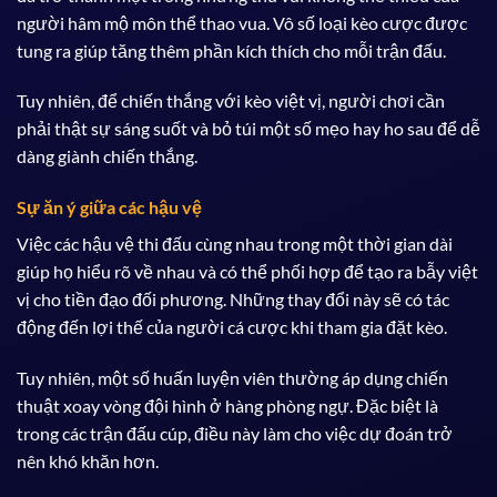
người hâm mộ môn thể thao vua. Vô số loại kèo cược được
tung ra giúp tăng thêm phần kích thích cho mỗi trận đấu.
Tuy nhiên, để chiến thắng với kèo việt vị, người chơi cần
phải thật sự sáng suốt và bỏ túi một số mẹo hay ho sau để dễ
dàng giành chiến thắng.
Sự ăn ý giữa các hậu vệ
Việc các hậu vệ thi đấu cùng nhau trong một thời gian dài
giúp họ hiểu rõ về nhau và có thể phối hợp để tạo ra bẫy việt
vị cho tiền đạo đối phương. Những thay đổi này sẽ có tác
động đến lợi thế của người cá cược khi tham gia đặt kèo.
Tuy nhiên, một số huấn luyện viên thường áp dụng chiến
thuật xoay vòng đội hình ở hàng phòng ngự. Đặc biệt là
trong các trận đấu cúp, điều này làm cho việc dự đoán trở
nên khó khăn hơn.