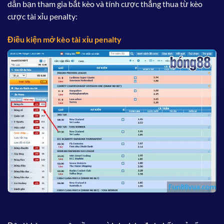
dẫn bạn tham gia bắt kèo và tính cược thắng thua từ kèo
cược tài xỉu penalty:
Điều kiện mở kèo tài xỉu penalty