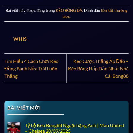
Bài viết này được đăng trong
KÈO BÓNG ĐÁ
. Đánh dấu
liên kết thường
trực
.
WHIS
Tìm Hiểu 4 Cách Chơi Kèo
Kèo Cược Thắng Áp Đảo –
Đồng Banh Nửa Trái Luôn
Kèo Bóng Hấp Dẫn Nhất Nhà
Thắng
Cái Bong88
BÀI VIẾT MỚI
Tỷ Lệ Kèo Bong88 Ngoại hạng Anh | Man United
– Chelsea 20/09/2025