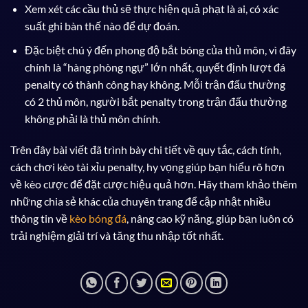
Xem xét các cầu thủ sẽ thực hiện quả phạt là ai, có xác
suất ghi bàn thế nào để dự đoán.
Đặc biệt chú ý đến phong độ bắt bóng của thủ môn, vì đây
chính là “hàng phòng ngự” lớn nhất, quyết định lượt đá
penalty có thành công hay không. Mỗi trận đấu thường
có 2 thủ môn, người bắt penalty trong trận đấu thường
không phải là thủ môn chính.
Trên đây bài viết đã trình bày chi tiết về quy tắc, cách tính,
cách chơi kèo tài xỉu penalty, hy vọng giúp bạn hiểu rõ hơn
về kèo cược để đặt cược hiệu quả hơn. Hãy tham khảo thêm
những chia sẻ khác của chuyên trang để cập nhật nhiều
thông tin về
kèo bóng đá
, nâng cao kỹ năng, giúp bạn luôn có
trải nghiệm giải trí và tăng thu nhập tốt nhất.