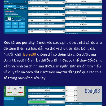
Kèo tài xỉu penalty
là một kèo cược phụ được nhà cái đưa ra
để tăng thêm sự hấp dẫn và thú vị cho trận đấu bóng đá.
Người chơi
Bong88
không chỉ có thêm lựa chọn cược mà
cũng tăng cơ hội nhận thưởng lớn hơn, có thể thay đổi đáng
kể tình hình tài chính sau thời gian ngắn. Bạn muốn tìm hiểu
về quy tắc và cách đặt cược kèo này thì đừng bỏ qua các chia
sẻ trong bài viết dưới đây.