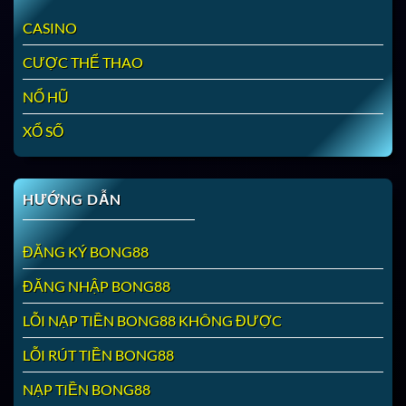
Atalanta
|
18/09/2025
CASINO
Liverpool
–
CƯỢC THỂ THAO
Atlético
Madrid
18/09/2025
NỔ HŨ
XỔ SỐ
HƯỚNG DẪN
ĐĂNG KÝ BONG88
ĐĂNG NHẬP BONG88
LỖI NẠP TIỀN BONG88 KHÔNG ĐƯỢC
LỖI RÚT TIỀN BONG88
NẠP TIỀN BONG88