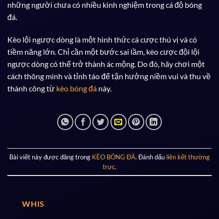
những người chưa có nhiều kinh nghiệm trong cá độ bóng
đá.
Kèo lội ngược dòng là một hình thức cá cược thú vị và có
tiềm năng lớn. Chỉ cần một bước sai lầm, kèo cược đội lội
ngược dòng có thể trở thành ác mộng. Do đó, hãy chơi một
cách thông minh và tỉnh táo để tận hưởng niềm vui và thu về
thành công từ
kèo bóng đá
này.
Bài viết này được đăng trong
KÈO BÓNG ĐÁ
. Đánh dấu
liên kết thường
trực
.
WHIS