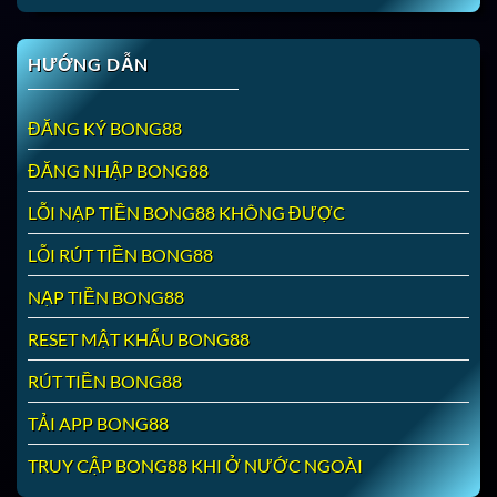
HƯỚNG DẪN
ĐĂNG KÝ BONG88
ĐĂNG NHẬP BONG88
LỖI NẠP TIỀN BONG88 KHÔNG ĐƯỢC
LỖI RÚT TIỀN BONG88
NẠP TIỀN BONG88
RESET MẬT KHẨU BONG88
RÚT TIỀN BONG88
TẢI APP BONG88
TRUY CẬP BONG88 KHI Ở NƯỚC NGOÀI