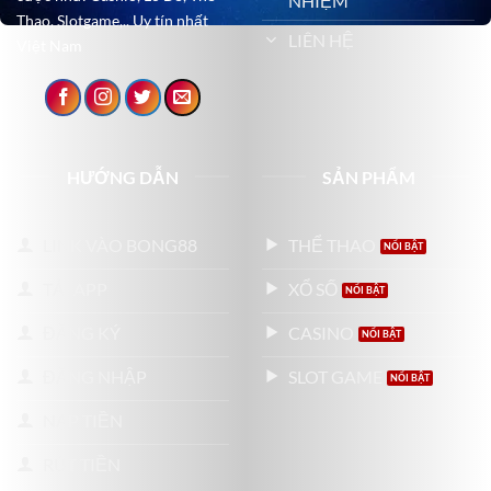
NHIỆM
Thao, Slotgame,.. Uy tín nhất
LIÊN HỆ
Việt Nam
HƯỚNG DẪN
SẢN PHẨM
LINK VÀO BONG88
THỂ THAO
TẢI APP
XỔ SỐ
ĐĂNG KÝ
CASINO
ĐĂNG NHẬP
SLOT GAME
NẠP TIỀN
RÚT TIỀN