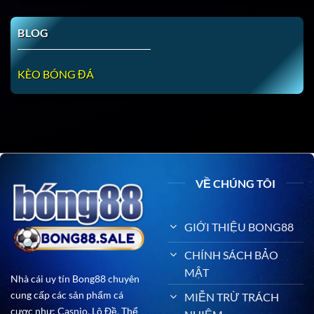
BLOG
KÈO BÓNG ĐÁ
VỀ CHÚNG TÔI
GIỚI THIỆU BONG88
CHÍNH SÁCH BẢO
MẬT
Nhà cái uy tín Bong88 chuyên
cung cấp các sản phẩm cá
MIỄN TRỪ TRÁCH
cược như: Casnio, Lô Đề, Thể