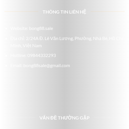
THÔNG TIN LIÊN HỆ
Website: bong88.sale
Địa chỉ:
2/24A Đ. Lê Văn Lương, Phường, Nhà Bè, Hồ Chí
Minh, Việt Nam
Hotline:
09844332293
Email:
bong88sale@gmail.com
VẤN ĐỀ THƯỜNG GẶP