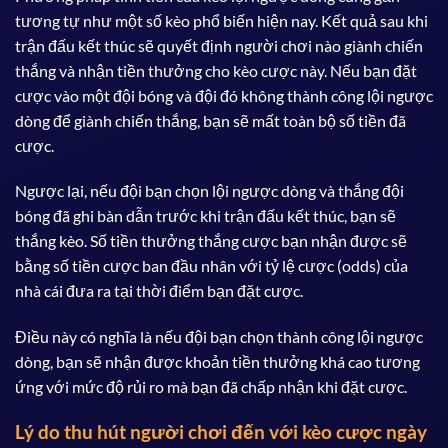
tương tự như một số kèo phổ biến hiện nay. Kết quả sau khi
trận đấu kết thúc sẽ quyết định người chơi nào giành chiến
thắng và nhận tiền thưởng cho kèo cược này. Nếu bạn đặt
cược vào một đội bóng và đội đó không thành công lội ngược
dòng để giành chiến thắng, bạn sẽ mất toàn bộ số tiền đã
cược.
Ngược lại, nếu đội bạn chọn lội ngược dòng và thắng đội
bóng đã ghi bàn dẫn trước khi trận đấu kết thúc, bạn sẽ
thắng kèo. Số tiền thưởng thắng cược bạn nhận được sẽ
bằng số tiền cược ban đầu nhân với tỷ lệ cược (odds) của
nhà cái đưa ra tại thời điểm bạn đặt cược.
Điều này có nghĩa là nếu đội bạn chọn thành công lội ngược
dòng, bạn sẽ nhận được khoản tiền thưởng khá cao tương
ứng với mức độ rủi ro mà bạn đã chấp nhận khi đặt cược.
Lý do thu hút người chơi đến với kèo cược ngày