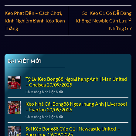
Kèo Phạt Đền – Cách Chơi,
Soi Kèo C1 Có Dễ Dàng
Kinh Nghiệm Đánh Kèo Toàn
Không? Newbie Cần Lưu Ý
Thắng
Những Gì?
BÀI VIẾT MỚI
Tỷ Lệ Kèo Bong88 Ngoại hạng Anh | Man United
– Chelsea 20/09/2025
ở
Chức năng bình luận bị tắt
Tỷ
Lệ
Kèo Nhà Cái Bong88 Ngoại hạng Anh | Liverpool
Kèo
– Everton 20/09/2025
Bong88
ở
Chức năng bình luận bị tắt
Ngoại
Kèo
hạng
Nhà
Soi Kèo Bong88 Cúp C1 | Newcastle United –
Anh
Cái
|
Barcelona 19/09/2025