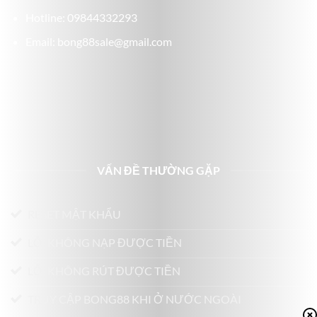
Hotline:
09844332293
Email:
bong88sale@gmail.com
VẤN ĐỀ THƯỜNG GẶP
RESET MẬT KHẨU
LỖI KHÔNG NẠP ĐƯỢC TIỀN
LỖI KHÔNG RÚT ĐƯỢC TIỀN
TRUY CẬP BONG88 KHI Ở NƯỚC NGOÀI