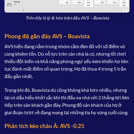
Trên đây là tỷ lệ kèo trận đấu AVS – Boavista
Phong độ gần đây AVS – Boavista
AVS hiện đang nằm trong nhóm cầm đèn đỏ với số điểm vô
cùng khiêm tốn. Dù nỗ lực trên sân nhà là có, nhưng lối chơi
thiếu đột biến và khả năng phòng ngự yếu kém khiến họ liên
tục đánh mất điểm số quan trọng. Họ đã thua 4 trong 5 trận
đấu gần nhất.
Trong khi đó, Boavista dù cũng không khá hơn nhiều, nhưng
lại có dấu hiệu khởi sắc khi thi đấu xa nhà với 2 thắng lợi liên
tiếp trên sân khách gần đây. Phong độ sân khách của họ ở
giai đoạn lượt về đang mang lại những tia hy vọng cuối cùng.
Phân tích kèo châu Á: AVS -0.25