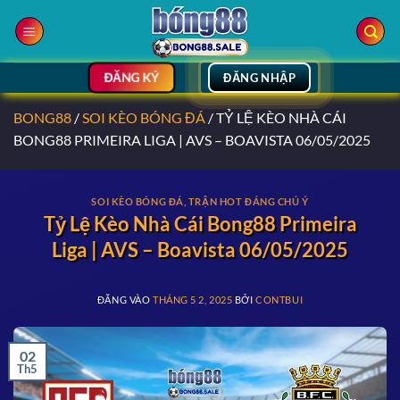
Bỏ
qua
nội
dung
ĐĂNG KÝ
ĐĂNG NHẬP
BONG88
/
SOI KÈO BÓNG ĐÁ
/
TỶ LỆ KÈO NHÀ CÁI
BONG88 PRIMEIRA LIGA | AVS – BOAVISTA 06/05/2025
SOI KÈO BÓNG ĐÁ
,
TRẬN HOT ĐÁNG CHÚ Ý
Tỷ Lệ Kèo Nhà Cái Bong88 Primeira
Liga | AVS – Boavista 06/05/2025
ĐĂNG VÀO
THÁNG 5 2, 2025
BỞI
CONTBUI
02
Th5