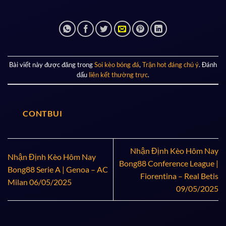
Bài viết này được đăng trong
Soi kèo bóng đá
,
Trận hot đáng chú ý
. Đánh
dấu
liên kết thường trực
.
CONTBUI
Nhận Định Kèo Hôm Nay
Nhận Định Kèo Hôm Nay
Bong88 Conference League |
Bong88 Serie A | Genoa – AC
Fiorentina – Real Betis
Milan 06/05/2025
09/05/2025