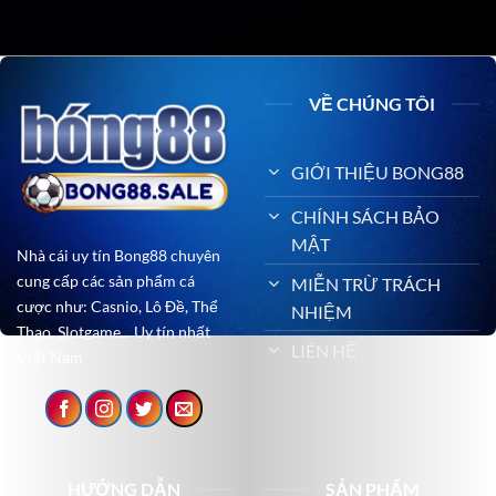
VỀ CHÚNG TÔI
GIỚI THIỆU BONG88
CHÍNH SÁCH BẢO
MẬT
Nhà cái uy tín Bong88 chuyên
cung cấp các sản phẩm cá
MIỄN TRỪ TRÁCH
cược như: Casnio, Lô Đề, Thể
NHIỆM
Thao, Slotgame,.. Uy tín nhất
LIÊN HỆ
Việt Nam
HƯỚNG DẪN
SẢN PHẨM