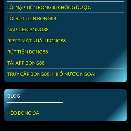
LỖI NẠP TIỀN BONG88 KHÔNG ĐƯỢC
LỖI RÚT TIỀN BONG88
NẠP TIỀN BONG88
RESET MẬT KHẨU BONG88
RÚT TIỀN BONG88
TẢI APP BONG88
TRUY CẬP BONG88 KHI Ở NƯỚC NGOÀI
BLOG
KÈO BÓNG ĐÁ