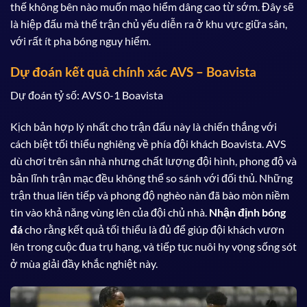
thế không bên nào muốn mạo hiểm dâng cao từ sớm. Đây sẽ
là hiệp đấu mà thế trận chủ yếu diễn ra ở khu vực giữa sân,
với rất ít pha bóng nguy hiểm.
Dự đoán kết quả chính xác AVS – Boavista
Dự đoán tỷ số: AVS 0-1 Boavista
Kịch bản hợp lý nhất cho trận đấu này là chiến thắng với
cách biệt tối thiểu nghiêng về phía đội khách Boavista. AVS
dù chơi trên sân nhà nhưng chất lượng đội hình, phong độ và
bản lĩnh trận mạc đều không thể so sánh với đối thủ. Những
trận thua liên tiếp và phong độ nghèo nàn đã bào mòn niềm
tin vào khả năng vùng lên của đội chủ nhà.
Nhận định bóng
đá
cho rằng kết quả tối thiểu là đủ để giúp đội khách vươn
lên trong cuộc đua trụ hạng, và tiếp tục nuôi hy vọng sống sót
ở mùa giải đầy khắc nghiệt này.