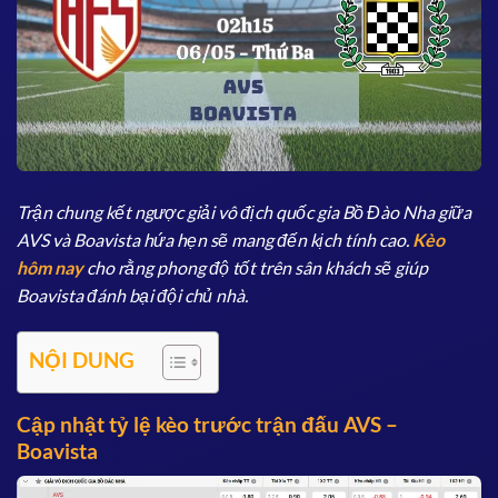
Trận chung kết ngược giải vô địch quốc gia Bồ Đào Nha giữa
AVS và Boavista hứa hẹn sẽ mang đến kịch tính cao.
Kèo
hôm nay
cho rằng phong độ tốt trên sân khách sẽ giúp
Boavista đánh bại đội chủ nhà.
NỘI DUNG
Cập nhật tỷ lệ kèo trước trận đấu AVS –
Boavista