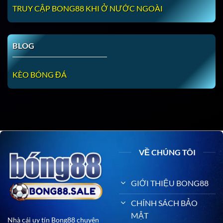
TRUY CẬP BONG88 KHI Ở NƯỚC NGOÀI
BLOG
KÈO BÓNG ĐÁ
VỀ CHÚNG TÔI
GIỚI THIỆU BONG88
CHÍNH SÁCH BẢO
MẬT
Nhà cái uy tín Bong88 chuyên