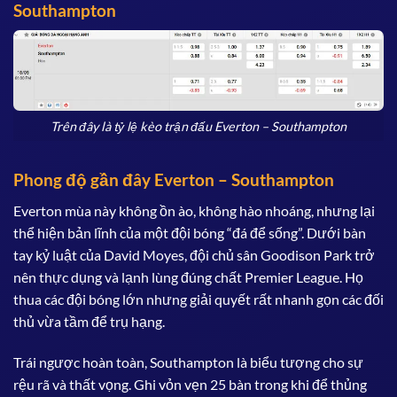
Southampton
Trên đây là tỷ lệ kèo trận đấu Everton – Southampton
Phong độ gần đây Everton – Southampton
Everton mùa này không ồn ào, không hào nhoáng, nhưng lại
thể hiện bản lĩnh của một đội bóng “đá để sống”. Dưới bàn
tay kỷ luật của David Moyes, đội chủ sân Goodison Park trở
nên thực dụng và lạnh lùng đúng chất Premier League. Họ
thua các đội bóng lớn nhưng giải quyết rất nhanh gọn các đối
thủ vừa tầm để trụ hạng.
Trái ngược hoàn toàn, Southampton là biểu tượng cho sự
rệu rã và thất vọng. Ghi vỏn vẹn 25 bàn trong khi để thủng