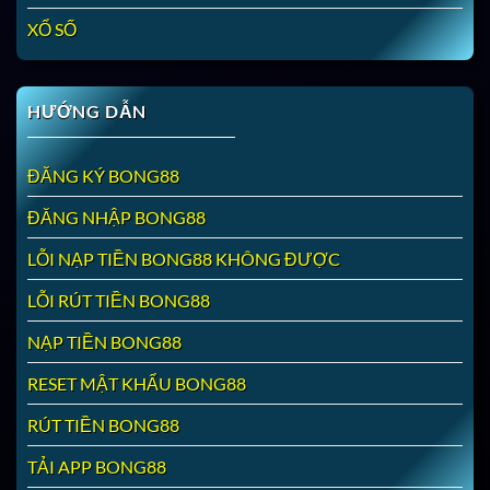
XỔ SỐ
HƯỚNG DẪN
ĐĂNG KÝ BONG88
ĐĂNG NHẬP BONG88
LỖI NẠP TIỀN BONG88 KHÔNG ĐƯỢC
LỖI RÚT TIỀN BONG88
NẠP TIỀN BONG88
RESET MẬT KHẨU BONG88
RÚT TIỀN BONG88
TẢI APP BONG88