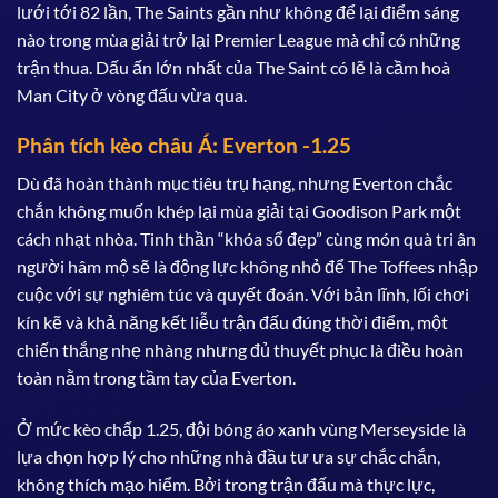
lưới tới 82 lần, The Saints gần như không để lại điểm sáng
nào trong mùa giải trở lại Premier League mà chỉ có những
trận thua. Dấu ấn lớn nhất của The Saint có lẽ là cầm hoà
Man City ở vòng đấu vừa qua.
Phân tích kèo châu Á: Everton -1.25
Dù đã hoàn thành mục tiêu trụ hạng, nhưng Everton chắc
chắn không muốn khép lại mùa giải tại Goodison Park một
cách nhạt nhòa. Tinh thần “khóa sổ đẹp” cùng món quà tri ân
người hâm mộ sẽ là động lực không nhỏ để The Toffees nhập
cuộc với sự nghiêm túc và quyết đoán. Với bản lĩnh, lối chơi
kín kẽ và khả năng kết liễu trận đấu đúng thời điểm, một
chiến thắng nhẹ nhàng nhưng đủ thuyết phục là điều hoàn
toàn nằm trong tầm tay của Everton.
Ở mức kèo chấp 1.25, đội bóng áo xanh vùng Merseyside là
lựa chọn hợp lý cho những nhà đầu tư ưa sự chắc chắn,
không thích mạo hiểm. Bởi trong trận đấu mà thực lực,