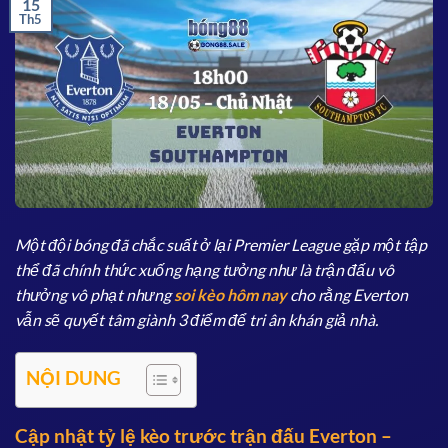
15
Th5
Một đội bóng đã chắc suất ở lại Premier League gặp một tập
thể đã chính thức xuống hạng tưởng như là trận đấu vô
thưởng vô phạt nhưng
soi kèo hôm nay
cho rằng Everton
vẫn sẽ quyết tâm giành 3 điểm để tri ân khán giả nhà.
NỘI DUNG
Cập nhật tỷ lệ kèo trước trận đấu Everton –