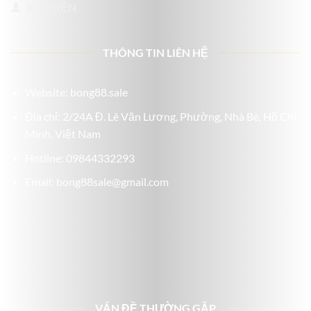
RÚT TIỀN
THÔNG TIN LIÊN HỆ
Website: bong88.sale
Địa chỉ:
2/24A Đ. Lê Văn Lương, Phường, Nhà Bè, Hồ Chí
Minh, Việt Nam
Hotline:
09844332293
Email:
bong88sale@gmail.com
VẤN ĐỀ THƯỜNG GẶP