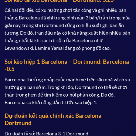
Cả hai đội đều có xu hướng chơi tấn công và ghi nhiều bàn
thắng. Barcelona đã ghi trung bình gần 3 bàn/trận trong mùa
giải này, trong khi Dortmund cũng có hiệu suất ghi bàn ấn
tượng. Do đó, trận đấu này có khả năng xuất hiện nhiều bàn
thắng, nhất là khi các trụ cột của Barcelona như
Lewandowski. Lamine Yamal đang có phong độ cao.
Soi kèo hiệp 1 Barcelona – Dortmund: Barcelona
-0.5
Barcelona thường nhập cuộc mạnh mẽ trên sân nhà và có xu
hướng ghi bàn sớm. Trong khi đó, Dortmund có thể sẽ chơi
thận trọng hơn để tìm kiếm cơ hội phản công. Do đó,
Barcelona có khả năng dẫn trước sau hiệp 1.
Dự đoán kết quả chính xác Barcelona –
Dortmund
Dự đoán tỷ số: Barcelona 3-1 Dortmund