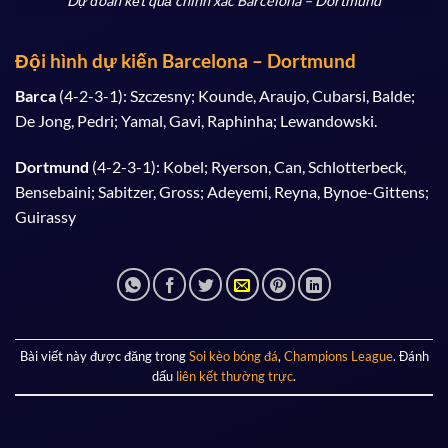
Dự đoán kết quả chính xác Barcelona – Dortmund
Đội hình dự kiến Barcelona – Dortmund
Barca
(4-2-3-1): Szczesny; Kounde, Araujo, Cubarsi, Balde;
De Jong, Pedri; Yamal, Gavi, Raphinha; Lewandowski.
Dortmund
(4-2-3-1): Kobel; Ryerson, Can, Schlotterbeck,
Bensebaini; Sabitzer, Gross; Adeyemi, Reyna, Bynoe-Gittens;
Guirassy
Bài viết này được đăng trong
Soi kèo bóng đá
,
Champions League
. Đánh
dấu
liên kết thường trực
.