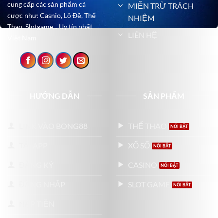
cung cấp các sản phẩm cá
MIỄN TRỪ TRÁCH
cược như: Casnio, Lô Đề, Thể
NHIỆM
Thao, Slotgame,.. Uy tín nhất
LIÊN HỆ
Việt Nam
HƯỚNG DẪN
SẢN PHẨM
LINK VÀO BONG88
THỂ THAO
TẢI APP
XỔ SỐ
ĐĂNG KÝ
CASINO
ĐĂNG NHẬP
SLOT GAME
NẠP TIỀN