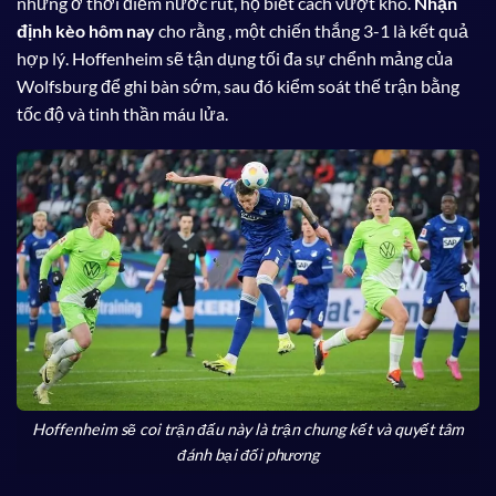
nhưng ở thời điểm nước rút, họ biết cách vượt khó.
Nhận
định kèo hôm nay
cho rằng , một chiến thắng 3-1 là kết quả
hợp lý. Hoffenheim sẽ tận dụng tối đa sự chểnh mảng của
Wolfsburg để ghi bàn sớm, sau đó kiểm soát thế trận bằng
tốc độ và tinh thần máu lửa.
Hoffenheim sẽ coi trận đấu này là trận chung kết và quyết tâm
đánh bại đối phương