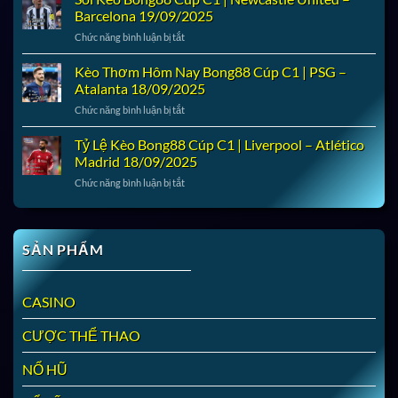
Cái
|
Barcelona 19/09/2025
Bong88
Man
ở
Chức năng bình luận bị tắt
Ngoại
United
Soi
hạng
–
Kèo
Kèo Thơm Hôm Nay Bong88 Cúp C1 | PSG –
Anh
Chelsea
Bong88
|
Atalanta 18/09/2025
20/09/2025
Cúp
Liverpool
ở
Chức năng bình luận bị tắt
C1
–
Kèo
|
Everton
Thơm
Tỷ Lệ Kèo Bong88 Cúp C1 | Liverpool – Atlético
Newcastle
20/09/2025
Hôm
United
Madrid 18/09/2025
Nay
–
ở
Chức năng bình luận bị tắt
Bong88
Barcelona
Tỷ
Cúp
19/09/2025
Lệ
C1
Kèo
|
Bong88
PSG
SẢN PHẨM
Cúp
–
C1
Atalanta
|
18/09/2025
CASINO
Liverpool
–
CƯỢC THỂ THAO
Atlético
Madrid
18/09/2025
NỔ HŨ