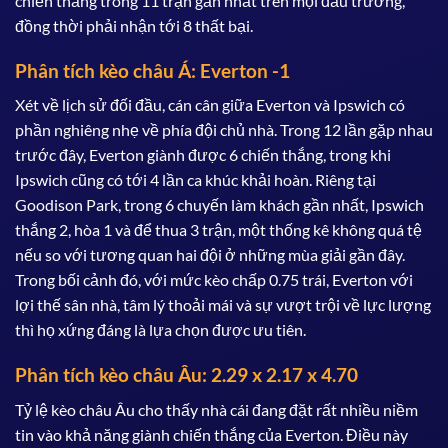
chiến thắng trong 11 trận gần nhất trên mọi đấu trường,
đồng thời phải nhận tới 8 thất bại.
Phân tích kèo châu Á: Everton -1
Xét về lịch sử đối đầu, cán cân giữa Everton và Ipswich có
phần nghiêng nhẹ về phía đội chủ nhà. Trong 12 lần gặp nhau
trước đây, Everton giành được 6 chiến thắng, trong khi
Ipswich cũng có tới 4 lần ca khúc khải hoàn. Riêng tại
Goodison Park, trong 6 chuyến làm khách gần nhất, Ipswich
thắng 2, hòa 1 và để thua 3 trận, một thống kê không quá tệ
nếu so với tương quan hai đội ở những mùa giải gần đây.
Trong bối cảnh đó, với mức kèo chấp 0.75 trái, Everton với
lợi thế sân nhà, tâm lý thoải mái và sự vượt trội về lực lượng
thì họ xứng đáng là lựa chọn được ưu tiên.
Phân tích kèo châu Âu: 2.29 x 2.17 x 4.70
Tỷ lệ kèo châu Âu cho thấy nhà cái đang đặt rất nhiều niềm
tin vào khả năng giành chiến thắng của Everton. Điều này