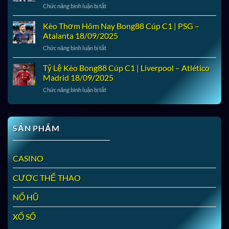
ở
Chức năng bình luận bị tắt
Ngoại
United
Soi
hạng
–
Kèo
Kèo Thơm Hôm Nay Bong88 Cúp C1 | PSG –
Anh
Chelsea
Bong88
|
Atalanta 18/09/2025
20/09/2025
Cúp
Liverpool
ở
Chức năng bình luận bị tắt
C1
–
Kèo
|
Everton
Thơm
Tỷ Lệ Kèo Bong88 Cúp C1 | Liverpool – Atlético
Newcastle
20/09/2025
Hôm
United
Madrid 18/09/2025
Nay
–
ở
Chức năng bình luận bị tắt
Bong88
Barcelona
Tỷ
Cúp
19/09/2025
Lệ
C1
Kèo
|
Bong88
PSG
SẢN PHẨM
Cúp
–
C1
Atalanta
|
18/09/2025
CASINO
Liverpool
–
CƯỢC THỂ THAO
Atlético
Madrid
18/09/2025
NỔ HŨ
XỔ SỐ