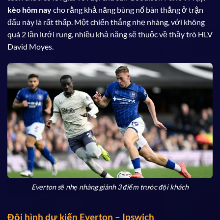
kèo hôm nay
cho rằng khả năng bùng nổ bàn thắng ở trận
đấu này là rất thấp. Một chiến thắng nhẹ nhàng, với không
quá 2 lần lưới rung, nhiều khả năng sẽ thuộc về thầy trò HLV
David Moyes.
Everton sẽ nhẹ nhàng giành 3 điểm trước đội khách
Đội hình dự kiến Everton – Ipswich