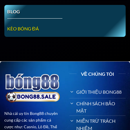
BLOG
KÈO BÓNG ĐÁ
VỀ CHÚNG TÔI
GIỚI THIỆU BONG88
CHÍNH SÁCH BẢO
MẬT
Nhà cái uy tín Bong88 chuyên
cung cấp các sản phẩm cá
MIỄN TRỪ TRÁCH
cược như: Casnio, Lô Đề, Thể
NHIỆM