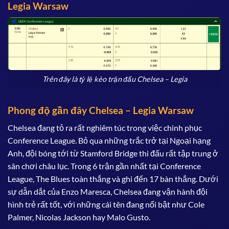
Legia Warsaw
Trên đây là tỷ lệ kèo trận đấu Chelsea – Legia
Phong độ gần đây Chelsea – Legia Warsaw
Chelsea đang tỏ ra rất nghiêm túc trong việc chinh phục
Conference League. Bỏ qua những trắc trở tại Ngoại hạng
Anh, đội bóng tới từ Stamford Bridge thi đấu rất tập trung ở
sân chơi châu lục. Trong 6 trận gần nhất tại Conference
League, The Blues toàn thắng và ghi đến 17 bàn thắng. Dưới
sự dẫn dắt của Enzo Maresca, Chelsea đang vận hành đội
hình trẻ rất tốt, với những cái tên đang nổi bật như Cole
Palmer, Nicolas Jackson hay Malo Gusto.