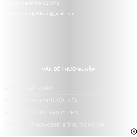
Hotline:
09844332293
Email:
bong88sale@gmail.com
VẤN ĐỀ THƯỜNG GẶP
RESET MẬT KHẨU
LỖI KHÔNG NẠP ĐƯỢC TIỀN
LỖI KHÔNG RÚT ĐƯỢC TIỀN
TRUY CẬP BONG88 KHI Ở NƯỚC NGOÀI