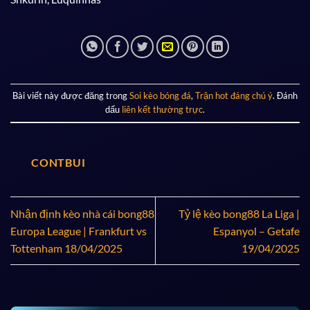
Bài viết này được đăng trong
Soi kèo bóng đá
,
Trận hot đáng chú ý
. Đánh
dấu
liên kết thường trực
.
CONTBUI
Nhận định kèo nhà cái bong88
Tỷ lệ kèo bong88 La Liga |
Europa League | Frankfurt vs
Espanyol – Getafe
Tottenham 18/04/2025
19/04/2025