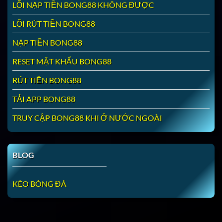
LỖI NẠP TIỀN BONG88 KHÔNG ĐƯỢC
LỖI RÚT TIỀN BONG88
NẠP TIỀN BONG88
RESET MẬT KHẨU BONG88
RÚT TIỀN BONG88
TẢI APP BONG88
TRUY CẬP BONG88 KHI Ở NƯỚC NGOÀI
BLOG
KÈO BÓNG ĐÁ