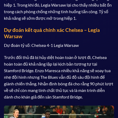
hiệp 1. Trong khi đó, Legia Warsaw lại cho thấy nhiều bất ổn
trong cách phòng chống những tình huống tấn công. Tỷ số
khả năng sẽ sớm được mở trong hiệp 1.
Dự đoán kết quả chính xác Chelsea – Legia
Warsaw
Dự đoán tỷ số: Chelsea 4-1 Legia Warsaw
Trước đối thủ đã bị hủy diệt hoàn toàn ở lượt đi, Chelsea
hoàn toàn đủ khả năng lặp lại kịch bản tương tự tại
Stamford Bridge. Enzo Maresca nhiều khả năng sẽ xoay tua
nhẹ đội hình nhưng The Blues vẫn đủ độ sâu đội hình để
giành chiến thắng. Nhận định bóng đá cho rằng 90 phút lượt
về sẽ chỉ còn mang tính chất thủ tục và là màn trình diễn
dành cho khán giả đến sân Stamford Bridge.