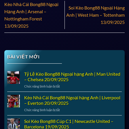
Kèo Nhà Cái Bong88 Ngoại
Soi Kèo Bong88 Ngoại Hạng
Hạng Anh | Arsenal –
Anh | West Ham – Tottenham
Nottingham Forest
13/09/2025
13/09/2025
BÀI VIẾT MỚI
Tỷ Lệ Kèo Bong88 Ngoại hạng Anh | Man United
– Chelsea 20/09/2025
ở
Chức năng bình luận bị tắt
Tỷ
Lệ
Kèo Nhà Cái Bong88 Ngoại hạng Anh | Liverpool
Kèo
– Everton 20/09/2025
Bong88
ở
Chức năng bình luận bị tắt
Ngoại
Kèo
hạng
Nhà
Soi Kèo Bong88 Cúp C1 | Newcastle United –
Anh
Cái
|
Barcelona 19/09/2025