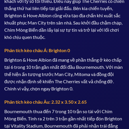
khách với tỷ số tối thiểu. Điều này giúp The Cherries có chiến
thắng thứ hai liên tiếp tại giải đấu. Bên kia chiến tuyến,
Brighton & Hove Albion cũng vừa tạo địa chấn khi xuất sắc
khuất phục Man City trên sân nhà. Sau khởi đầu chậm chạp,
Chim Mòng Biển dần lấy lại sự tự tin và trở lại với lối chơi
khó chịu quen thuộc.
Phân tích kèo châu Á: Brighton 0
Brighton & Hove Albion đã mang về phần thắng ở kèo chấp
tại 6 trong 10 trận gần nhất đối đầu Bournemouth. Với màn
thể hiện ấn tượng trước Man City, Mitoma và đồng đội
được nhận định sẽ khiến The Cherries vất vả chống đỡ.
Chính vì vậy, chọn ngay Brighton 0.
Phân tích kèo châu Âu: 2.32 x 3.50 x 2.65
Bournemouth thua đến 7 trong 10 trận so tài với Chim
Mòng Biển. Tính ra 2 trên 3 trận gần nhất tiếp đón Brighton
tại Vitality Stadium, Bournemouth đã phải nhận trái đắng