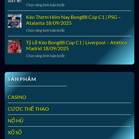
Bong88
Man
ở
Chức năng bình luận bị tắt
Ngoại
United
Soi
hạng
–
Kèo
Kèo Thơm Hôm Nay Bong88 Cúp C1 | PSG –
Anh
Chelsea
Bong88
|
Atalanta 18/09/2025
20/09/2025
Cúp
Liverpool
ở
Chức năng bình luận bị tắt
C1
–
Kèo
|
Everton
Thơm
Tỷ Lệ Kèo Bong88 Cúp C1 | Liverpool – Atlético
Newcastle
20/09/2025
Hôm
United
Madrid 18/09/2025
Nay
–
ở
Chức năng bình luận bị tắt
Bong88
Barcelona
Tỷ
Cúp
19/09/2025
Lệ
C1
Kèo
|
Bong88
PSG
SẢN PHẨM
Cúp
–
C1
Atalanta
|
18/09/2025
CASINO
Liverpool
–
CƯỢC THỂ THAO
Atlético
Madrid
18/09/2025
NỔ HŨ
XỔ SỐ