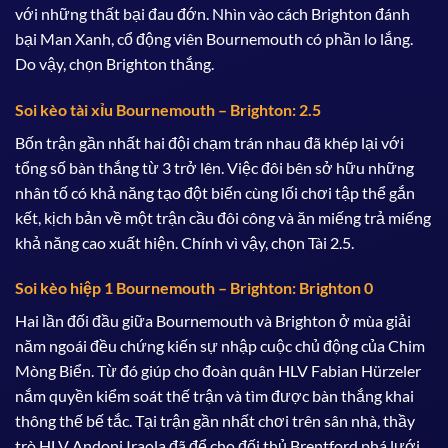
với những thất bại đau đớn. Nhìn vào cách Brighton đánh
bại Man Xanh, cổ động viên Bournemouth có phần lo lắng.
Do vậy, chọn Brighton thắng.
Soi kèo tài xỉu Bournemouth – Brighton: 2.5
Bốn trận gần nhất hai đội chạm trán nhau đã khép lại với
tổng số bàn thắng từ 3 trở lên. Việc đôi bên sở hữu những
nhân tố có khả năng tạo đột biến cùng lối chơi tập thể gắn
kết, kịch bản về một trận cầu đôi công và ăn miếng trả miếng
khả năng cao xuất hiện. Chính vì vậy, chọn Tài 2.5.
Soi kèo hiệp 1 Bournemouth – Brighton: Brighton 0
Hai lần đối đầu giữa Bournemouth và Brighton ở mùa giải
năm ngoái đều chứng kiến sự nhập cuộc chủ động của Chim
Mòng Biển. Từ đó giúp cho đoàn quân HLV Fabian Hürzeler
nắm quyền kiểm soát thế trận và tìm được bàn thắng khai
thông thế bế tắc. Tại trận gần nhất chơi trên sân nhà, thầy
trò HLV Andoni Iraola đã để cho đối thủ Brentford phá lưới