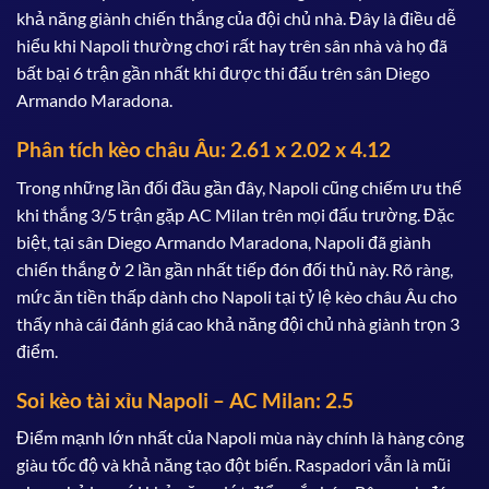
khả năng giành chiến thắng của đội chủ nhà. Đây là điều dễ
hiểu khi Napoli thường chơi rất hay trên sân nhà và họ đã
bất bại 6 trận gần nhất khi được thi đấu trên sân Diego
Armando Maradona.
Phân tích kèo châu Âu: 2.61 x 2.02 x 4.12
Trong những lần đối đầu gần đây, Napoli cũng chiếm ưu thế
khi thắng 3/5 trận gặp AC Milan trên mọi đấu trường. Đặc
biệt, tại sân Diego Armando Maradona, Napoli đã giành
chiến thắng ở 2 lần gần nhất tiếp đón đối thủ này. Rõ ràng,
mức ăn tiền thấp dành cho Napoli tại tỷ lệ kèo châu Âu cho
thấy nhà cái đánh giá cao khả năng đội chủ nhà giành trọn 3
điểm.
Soi kèo tài xỉu Napoli – AC Milan: 2.5
Điểm mạnh lớn nhất của Napoli mùa này chính là hàng công
giàu tốc độ và khả năng tạo đột biến. Raspadori vẫn là mũi