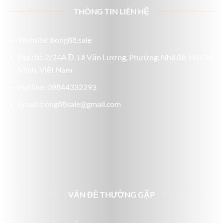
THÔNG TIN LIÊN HỆ
Website: bong88.sale
Địa chỉ:
2/24A Đ. Lê Văn Lương, Phường, Nhà Bè, Hồ Chí
Minh, Việt Nam
Hotline:
09844332293
Email:
bong88sale@gmail.com
VẤN ĐỀ THƯỜNG GẶP