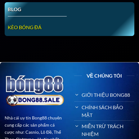
BLOG
KÈO BÓNG ĐÁ
VỀ CHÚNG TÔI
GIỚI THIỆU BONG88
CHÍNH SÁCH BẢO
MẬT
Nhà cái uy tín Bong88 chuyên
cung cấp các sản phẩm cá
MIỄN TRỪ TRÁCH
cược như: Casnio, Lô Đề, Thể
NHIỆM