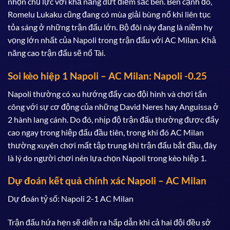
nhọn chủ lực với khả năng dứt điểm sắc bén. Bên cạnh đó,
Romelu Lukaku cũng đang có mùa giải bùng nổ khi liên tục
tỏa sáng ở những trận đấu lớn. Bộ đôi này đang là niềm hy
vọng lớn nhất của Napoli trong trận đấu với AC Milan. Khả
năng cao trận đấu sẽ nổ Tài.
Soi kèo hiệp 1 Napoli – AC Milan: Napoli -0.25
Napoli thường có xu hướng đẩy cao đội hình và chơi tấn
công với sự cơ động của những David Neres hay Anguissa ở
2 hành lang cánh. Do đó, nhịp độ trận đấu thường được đẩy
cao ngay trong hiệp đấu đầu tiên, trong khi đó AC Milan
thường xuyên chơi mất tập trung khi trận đấu bắt đầu, đây
là lý do người chơi nên lựa chọn Napoli trong kèo hiệp 1.
Dự đoán kết quả chính xác Napoli – AC Milan
Dự đoán tỷ số: Napoli 2-1 AC Milan
Trận đấu hứa hẹn sẽ diễn ra hấp dẫn khi cả hai đội đều sở