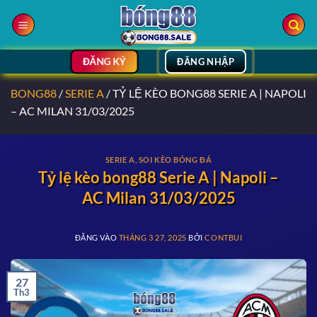
Bỏ
qua
nội
dung
ĐĂNG KÝ
ĐĂNG NHẬP
BONG88
/
SERIE A
/
TỶ LỆ KÈO BONG88 SERIE A | NAPOLI
– AC MILAN 31/03/2025
SERIE A
,
SOI KÈO BÓNG ĐÁ
Tỷ lệ kèo bong88 Serie A | Napoli –
AC Milan 31/03/2025
ĐĂNG VÀO
THÁNG 3 27, 2025
BỞI
CONTBUI
27
Th3