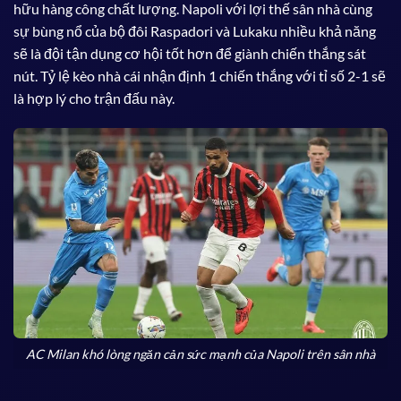
hữu hàng công chất lượng. Napoli với lợi thế sân nhà cùng
sự bùng nổ của bộ đôi Raspadori và Lukaku nhiều khả năng
sẽ là đội tận dụng cơ hội tốt hơn để giành chiến thắng sát
nút. Tỷ lệ kèo nhà cái nhận định 1 chiến thắng với tỉ số 2-1 sẽ
là hợp lý cho trận đấu này.
AC Milan khó lòng ngăn cản sức mạnh của Napoli trên sân nhà