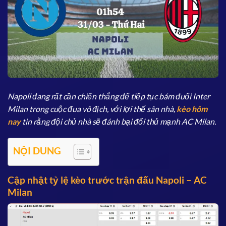
Napoli đang rất cần chiến thắng để tiếp tục bám đuổi Inter
Milan trong cuộc đua vô địch, với lợi thế sân nhà,
kèo hôm
nay
tin rằng đội chủ nhà sẽ đánh bại đối thủ mạnh AC Milan.
NỘI DUNG
Cập nhật tỷ lệ kèo trước trận đấu Napoli – AC
Milan