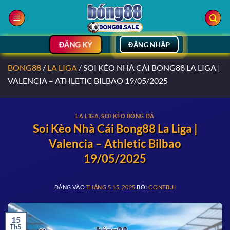
Bỏ
qua
nội
dung
ĐĂNG KÝ
ĐĂNG NHẬP
BONG88
/
LA LIGA
/
SOI KÈO NHÀ CÁI BONG88 LA LIGA |
VALENCIA – ATHLETIC BILBAO 19/05/2025
LA LIGA
,
SOI KÈO BÓNG ĐÁ
Soi Kèo Nhà Cái Bong88 La Liga |
Valencia – Athletic Bilbao
19/05/2025
ĐĂNG VÀO
THÁNG 5 15, 2025
BỞI
CONTBUI
15
Th5