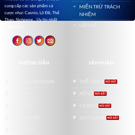
cung cấp các sản phẩm cá
MIỄN TRỪ TRÁCH
cược như: Casnio, Lô Đề, Thể
NHIỆM
Thao, Slotgame,.. Uy tín nhất
LIÊN HỆ
Việt Nam
HƯỚNG DẪN
SẢN PHẨM
LINK VÀO BONG88
THỂ THAO
TẢI APP
XỔ SỐ
ĐĂNG KÝ
CASINO
ĐĂNG NHẬP
SLOT GAME
NẠP TIỀN