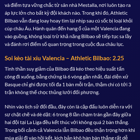
và điểm tựa vững chắc từ sân nhà Mestalla, nơi luôn tạo ra
áp lực lớn cho bất kỳ đội khách nào. Trong khi đó, Athletic
Bilbao vẫn đang loay hoay tìm lại nhịp sau cú sốc bị loại khỏi
cúp châu Âu. Hành quân đến hang ổ của một Valencia đang
vào guồng, không loại trừ khả năng Bilbao sẽ tiếp tục sa lầy
và đánh rơi điểm số quan trọng trong cuộc đua châu lục.
Soi kèo tài xỉu Valencia – Athletic Bilbao: 2.25
Tinh thần suy giảm của Bilbao đã kéo theo hiệu suất tấn
công đi xuống, bằng chứng là 6 vòng gần nhất, đại diện xứ
Basque chỉ ghi được tối đa 1 bàn mỗi trận, thậm chí có tới 3
trận không thể chọc thủng lưới đối phương.
Nhìn vào lịch sử đối đầu, đây còn là cặp đấu luôn diễn ra với
sự chặt chẽ và dè dặt: 6 trong 8 lần chạm trán gần đây giữa
hai đội tại La Liga đều kết thúc với không quá 2 bàn thắng.
Trong bối cảnh cả Valencia lẫn Bilbao đều thận trọng hơn khi
mùa giải đi vào hồi kết, kịch bản khô hạn bàn thắng rất dễ