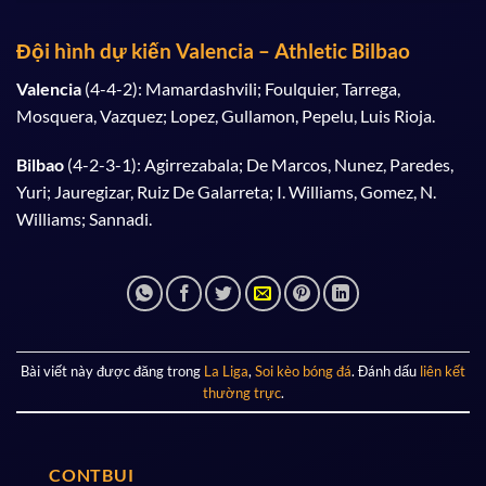
Đội hình dự kiến Valencia – Athletic Bilbao
Valencia
(4-4-2): Mamardashvili; Foulquier, Tarrega,
Mosquera, Vazquez; Lopez, Gullamon, Pepelu, Luis Rioja.
Bilbao
(4-2-3-1): Agirrezabala; De Marcos, Nunez, Paredes,
Yuri; Jauregizar, Ruiz De Galarreta; I. Williams, Gomez, N.
Williams; Sannadi.
Bài viết này được đăng trong
La Liga
,
Soi kèo bóng đá
. Đánh dấu
liên kết
thường trực
.
CONTBUI