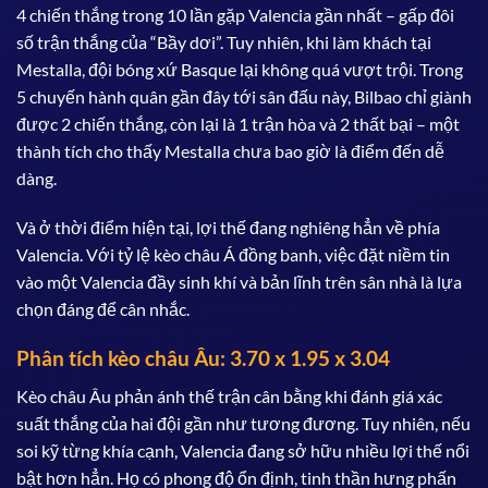
4 chiến thắng trong 10 lần gặp Valencia gần nhất – gấp đôi
số trận thắng của “Bầy dơi”. Tuy nhiên, khi làm khách tại
Mestalla, đội bóng xứ Basque lại không quá vượt trội. Trong
5 chuyến hành quân gần đây tới sân đấu này, Bilbao chỉ giành
được 2 chiến thắng, còn lại là 1 trận hòa và 2 thất bại – một
thành tích cho thấy Mestalla chưa bao giờ là điểm đến dễ
dàng.
Và ở thời điểm hiện tại, lợi thế đang nghiêng hẳn về phía
Valencia. Với tỷ lệ kèo châu Á đồng banh, việc đặt niềm tin
vào một Valencia đầy sinh khí và bản lĩnh trên sân nhà là lựa
chọn đáng để cân nhắc.
Phân tích kèo châu Âu: 3.70 x 1.95 x 3.04
Kèo châu Âu phản ánh thế trận cân bằng khi đánh giá xác
suất thắng của hai đội gần như tương đương. Tuy nhiên, nếu
soi kỹ từng khía cạnh, Valencia đang sở hữu nhiều lợi thế nổi
bật hơn hẳn. Họ có phong độ ổn định, tinh thần hưng phấn