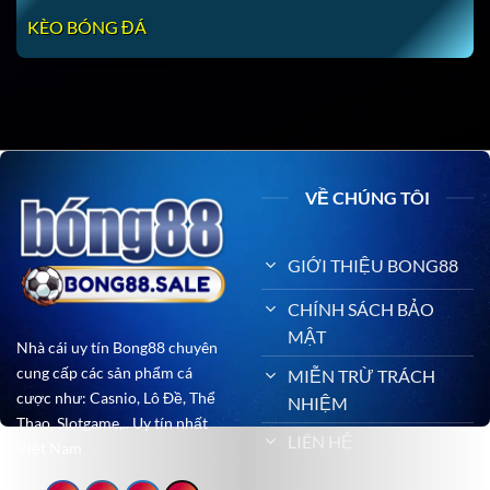
KÈO BÓNG ĐÁ
VỀ CHÚNG TÔI
GIỚI THIỆU BONG88
CHÍNH SÁCH BẢO
MẬT
Nhà cái uy tín Bong88 chuyên
cung cấp các sản phẩm cá
MIỄN TRỪ TRÁCH
cược như: Casnio, Lô Đề, Thể
NHIỆM
Thao, Slotgame,.. Uy tín nhất
LIÊN HỆ
Việt Nam