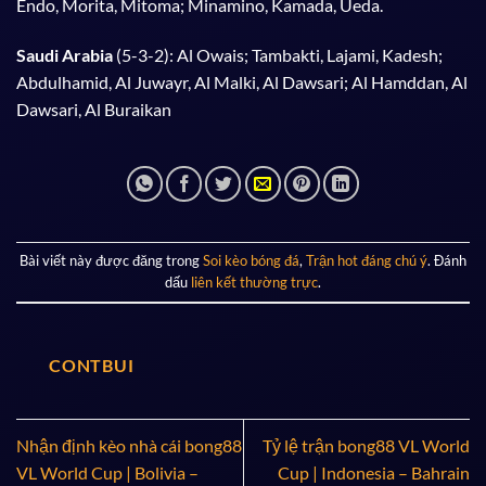
Endo, Morita, Mitoma; Minamino, Kamada, Ueda.
Saudi Arabia
(5-3-2): Al Owais; Tambakti, Lajami, Kadesh;
Abdulhamid, Al Juwayr, Al Malki, Al Dawsari; Al Hamddan, Al
Dawsari, Al Buraikan
Bài viết này được đăng trong
Soi kèo bóng đá
,
Trận hot đáng chú ý
. Đánh
dấu
liên kết thường trực
.
CONTBUI
Nhận định kèo nhà cái bong88
Tỷ lệ trận bong88 VL World
VL World Cup | Bolivia –
Cup | Indonesia – Bahrain