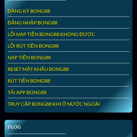
ĐĂNG KÝ BONG88
ĐĂNG NHẬP BONG88
LỖI NẠP TIỀN BONG88 KHÔNG ĐƯỢC
LỖI RÚT TIỀN BONG88
NẠP TIỀN BONG88
RESET MẬT KHẨU BONG88
RÚT TIỀN BONG88
TẢI APP BONG88
TRUY CẬP BONG88 KHI Ở NƯỚC NGOÀI
BLOG