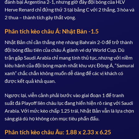
đánh bại Argentina 2-1, nhưng giờ đây đội bóng của HLV
Herve Renard chỉ đứng thứ 3 tại bảng C với 2 thắng, 3 hòa và
2 thua – thành tích gây thất vọng.
Phân tích kèo châu Á: Nhật Bản -1.5
Nhật Bản chỉ cần thắng nhẹ nhàng Bahrain 2-0 để trở thành
đội bóng đầu tiên của châu Á giành vé dự World Cup. Dù
trận gặp Saudi Arabia chỉ mang tính thủ tục, nhưng với niềm
kiêu hãnh của đội bóng mạnh nhất khu vực Đông Á, “Samurai
xanh” chắc chắn không muốn dễ dàng để các vị khách có
được kết quả khả quan.
Ngược lại, viễn cảnh phải bước vào giai đoạn 1 để tranh
suất đá Playoff liên châu lục đang hiển hiện rõ ràng với Saudi
Arabia. Với mức kèo chấp 1.25 trái, Nhật Bản vẫn là lựa chọn
sáng giá dù họ không còn mục tiêu phấn đấu.
Phân tích kèo châu Âu: 1.88 x 2.33 x 6.25