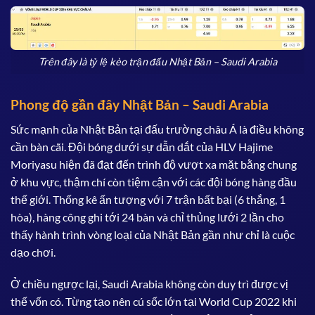
Trên đây là tỷ lệ kèo trận đấu Nhật Bản – Saudi Arabia
Phong độ gần đây Nhật Bản – Saudi Arabia
Sức mạnh của Nhật Bản tại đấu trường châu Á là điều không
cần bàn cãi. Đội bóng dưới sự dẫn dắt của HLV Hajime
Moriyasu hiện đã đạt đến trình độ vượt xa mặt bằng chung
ở khu vực, thậm chí còn tiệm cận với các đội bóng hàng đầu
thế giới. Thống kê ấn tượng với 7 trận bất bại (6 thắng, 1
hòa), hàng công ghi tới 24 bàn và chỉ thủng lưới 2 lần cho
thấy hành trình vòng loại của Nhật Bản gần như chỉ là cuộc
dạo chơi.
Ở chiều ngược lại, Saudi Arabia không còn duy trì được vị
thế vốn có. Từng tạo nên cú sốc lớn tại World Cup 2022 khi