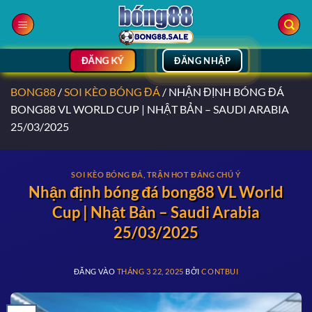
Bỏ
qua
nội
dung
ĐĂNG KÝ
ĐĂNG NHẬP
BONG88
/
SOI KÈO BÓNG ĐÁ
/
NHẬN ĐỊNH BÓNG ĐÁ
BONG88 VL WORLD CUP | NHẬT BẢN – SAUDI ARABIA
25/03/2025
SOI KÈO BÓNG ĐÁ
,
TRẬN HOT ĐÁNG CHÚ Ý
Nhận định bóng đá bong88 VL World
Cup | Nhật Bản – Saudi Arabia
25/03/2025
ĐĂNG VÀO
THÁNG 3 22, 2025
BỞI
CONTBUI