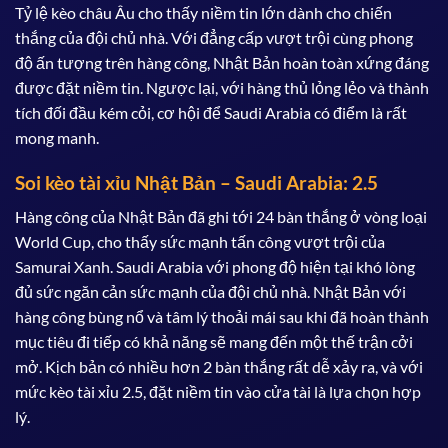
Tỷ lệ kèo châu Âu cho thấy niềm tin lớn dành cho chiến
thắng của đội chủ nhà. Với đẳng cấp vượt trội cùng phong
độ ấn tượng trên hàng công, Nhật Bản hoàn toàn xứng đáng
được đặt niềm tin. Ngược lại, với hàng thủ lỏng lẻo và thành
tích đối đầu kém cỏi, cơ hội để Saudi Arabia có điểm là rất
mong manh.
Soi kèo tài xỉu Nhật Bản – Saudi Arabia: 2.5
Hàng công của Nhật Bản đã ghi tới 24 bàn thắng ở vòng loại
World Cup, cho thấy sức mạnh tấn công vượt trội của
Samurai Xanh. Saudi Arabia với phong độ hiện tại khó lòng
đủ sức ngăn cản sức mạnh của đội chủ nhà. Nhật Bản với
hàng công bùng nổ và tâm lý thoải mái sau khi đã hoàn thành
mục tiêu đi tiếp có khả năng sẽ mang đến một thế trận cởi
mở. Kịch bản có nhiều hơn 2 bàn thắng rất dễ xảy ra, và với
mức kèo tài xỉu 2.5, đặt niềm tin vào cửa tài là lựa chọn hợp
lý.