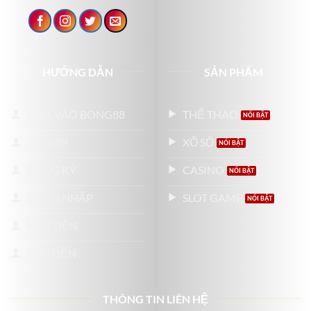
HƯỚNG DẪN
SẢN PHẨM
LINK VÀO BONG88
THỂ THAO
TẢI APP
XỔ SỐ
ĐĂNG KÝ
CASINO
ĐĂNG NHẬP
SLOT GAME
NẠP TIỀN
RÚT TIỀN
THÔNG TIN LIÊN HỆ