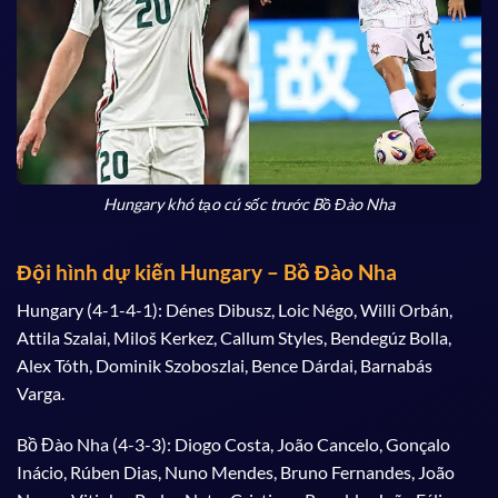
Hungary khó tạo cú sốc trước Bồ Đào Nha
Đội hình dự kiến Hungary – Bồ Đào Nha
Hungary (4-1-4-1): Dénes Dibusz, Loic Négo, Willi Orbán,
Attila Szalai, Miloš Kerkez, Callum Styles, Bendegúz Bolla,
Alex Tóth, Dominik Szoboszlai, Bence Dárdai, Barnabás
Varga.
Bồ Đào Nha (4-3-3): Diogo Costa, João Cancelo, Gonçalo
Inácio, Rúben Dias,
Nuno Mendes, Bruno Fernandes, João