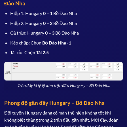
Đào Nha
Hiệp 1: Hungary
0 – 1
Bồ Đào Nha
Hiệp 2: Hungary
0 – 2
Bồ Đào Nha
Cả trận: Hungary
0 – 3
Bồ Đào Nha
Kèo chấp: Chọn
Bồ Đào Nha -1
Tài xỉu: Chọn
Tài 2.5
Trên đây là tỷ lệ kèo trận đấu Hungary – Bồ Đào Nha
Phong độ gần đây Hungary – Bồ Đào Nha
Đội tuyển Hungary đang có màn thể hiện không tốt khi
không biết thắng trong 2 trận đấu gần nhất. Mới đây, đoàn
quân huấn luyện viên Marco Rossi đã cầm hòa Cộng hòa