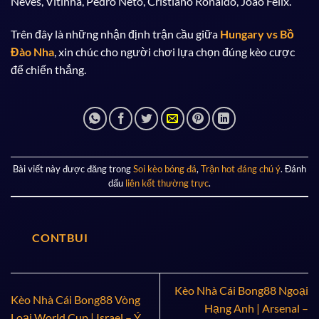
Neves, Vitinha, Pedro Neto, Cristiano Ronaldo,
João Félix.
Trên đây là những nhận định trận cầu giữa
Hungary vs Bồ
Đào Nha
, xin chúc cho người chơi lựa chọn đúng kèo cược
để chiến thắng.
Bài viết này được đăng trong
Soi kèo bóng đá
,
Trận hot đáng chú ý
. Đánh
dấu
liên kết thường trực
.
CONTBUI
Kèo Nhà Cái Bong88 Ngoại
Kèo Nhà Cái Bong88 Vòng
Hạng Anh | Arsenal –
Loại World Cup | Israel – Ý