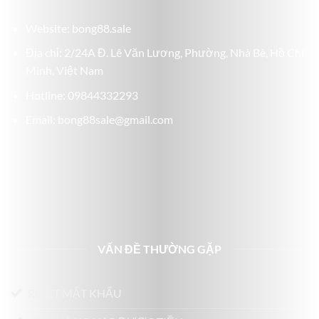
Website: bong88.sale
Địa chỉ:
2/24A Đ. Lê Văn Lương, Phường, Nhà Bè, Hồ Chí
Minh, Việt Nam
Hotline:
09844332293
Email:
bong88sale@gmail.com
VẤN ĐỀ THƯỜNG GẶP
RESET MẬT KHẨU