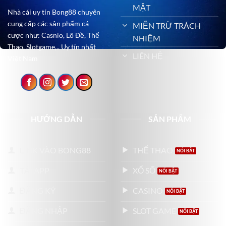
MẬT
Nhà cái uy tín Bong88 chuyên
cung cấp các sản phẩm cá
MIỄN TRỪ TRÁCH
cược như: Casnio, Lô Đề, Thể
NHIỆM
Thao, Slotgame,.. Uy tín nhất
LIÊN HỆ
Việt Nam
HƯỚNG DẪN
SẢN PHẨM
LINK VÀO BONG88
THỂ THAO
TẢI APP
XỔ SỐ
ĐĂNG KÝ
CASINO
ĐĂNG NHẬP
SLOT GAME