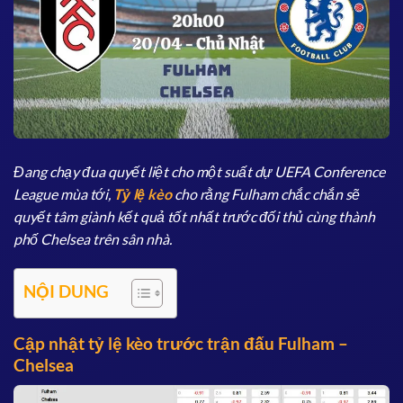
Đang chạy đua quyết liệt cho một suất dự UEFA Conference
League mùa tới,
Tỷ lệ kèo
cho rằng Fulham chắc chắn sẽ
quyết tâm giành kết quả tốt nhất trước đối thủ cùng thành
phố Chelsea trên sân nhà.
NỘI DUNG
Cập nhật tỷ lệ kèo trước trận đấu Fulham –
Chelsea