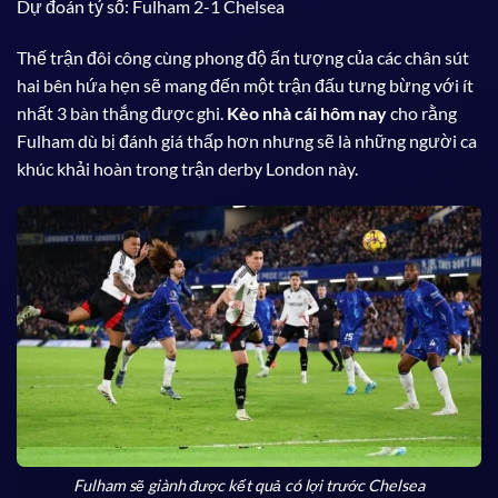
Dự đoán tỷ số: Fulham 2-1 Chelsea
Thế trận đôi công cùng phong độ ấn tượng của các chân sút
hai bên hứa hẹn sẽ mang đến một trận đấu tưng bừng với ít
nhất 3 bàn thắng được ghi.
Kèo nhà cái hôm nay
cho rằng
Fulham dù bị đánh giá thấp hơn nhưng sẽ là những người ca
khúc khải hoàn trong trận derby London này.
Fulham sẽ giành được kết quả có lợi trước Chelsea