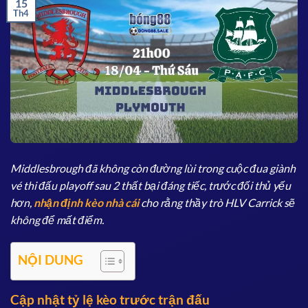
15
Th4
Middlesbrough đã không còn đường lùi trong cuộc đua giành
vé thi đấu playoff sau 2 thất bại đáng tiếc, trước đối thủ yếu
hơn,
nhận định kèo nhà cái
cho rằng thầy trò HLV Carrick sẽ
không để mất điểm.
NỘI DUNG
Cập nhật tỷ lệ kèo trước trận đấu