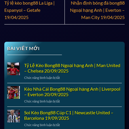
Tỷ lệ kèo bong88 La Liga |
Nhận định bóng đá bong88
Espanyol – Getafe
Ngoại hạng Anh | Everton –
19/04/2025
Man City 19/04/2025
BÀI VIẾT MỚI
Tỷ Lệ Kèo Bong88 Ngoại hạng Anh | Man United
– Chelsea 20/09/2025
ở
Chức năng bình luận bị tắt
Tỷ
Lệ
Kèo Nhà Cái Bong88 Ngoại hạng Anh | Liverpool
Kèo
– Everton 20/09/2025
Bong88
ở
Chức năng bình luận bị tắt
Ngoại
Kèo
hạng
Nhà
Soi Kèo Bong88 Cúp C1 | Newcastle United –
Anh
Cái
|
Barcelona 19/09/2025
Bong88
Man
ở
Chức năng bình luận bị tắt
Ngoại
United