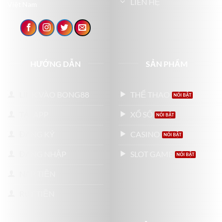
LIÊN HỆ
Việt Nam
HƯỚNG DẪN
SẢN PHẨM
LINK VÀO BONG88
THỂ THAO
TẢI APP
XỔ SỐ
ĐĂNG KÝ
CASINO
ĐĂNG NHẬP
SLOT GAME
NẠP TIỀN
RÚT TIỀN