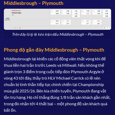
Middlesbrough – Plymouth
Trên đây là tỷ lệ kèo trận đấu Middlesbrough – Plymouth
Phong độ gần đây Middlesbrough – Plymouth
Middlesbrough lại khiến các cổ động viên thất vọng khi để
thua liền hai trận trước Leeds và Millwall. Nếu không thể
giành trọn 3 điểm trong cuộc tiếp đón Plymouth Argyle ở
vòng 43 tới đây, thầy trò HLV Michael Carrick có lẽ nên
chuẩn bị tinh thần tiếp tục chinh chiến tại Championship
mùa giải 2025/26. Bên kia chiến tuyến, Plymouth đang vật
lộn trụ hạng. Họ chỉ thắng đúng 1/8 trận sân khách gần nhất,
trong đó nhận tới 4 thất bại – một phong độ sân khách quá
bất ổn.