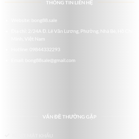
THÔNG TIN LIÊN HỆ
Website: bong88.sale
Địa chỉ:
2/24A Đ. Lê Văn Lương, Phường, Nhà Bè, Hồ Chí
Minh, Việt Nam
Hotline:
09844332293
Email:
bong88sale@gmail.com
VẤN ĐỀ THƯỜNG GẶP
RESET MẬT KHẨU