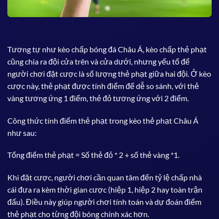
Tương tự như kèo chấp bóng đá Châu Á, kèo chấp thẻ phạt
cũng chia ra đội cửa trên và cửa dưới, nhưng yếu tố để
người chơi đặt cược là số lượng thẻ phạt giữa hai đội. Ở kèo
cược này, thẻ phạt được tính điểm để dễ so sánh, với thẻ
vàng tương ứng 1 điểm, thẻ đỏ tương ứng với 2 điểm.
Công thức tính điểm thẻ phạt trong kèo thẻ phạt Châu Á
như sau:
Tổng điểm thẻ phạt = Số thẻ đỏ * 2 + số thẻ vàng *1.
Khi đặt cược, người chơi cần quan tâm đến tỷ lệ chấp nhà
cái đưa ra kèm thời gian cược (hiệp 1, hiệp 2 hay toàn trận
đấu). Điều này giúp người chơi tính toán và dự đoán điểm
thẻ phạt cho từng đội bóng chính xác hơn.