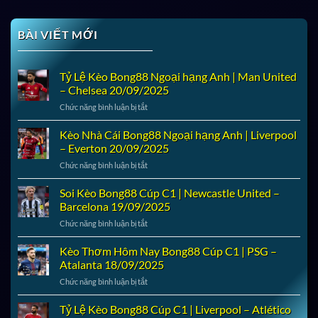
BÀI VIẾT MỚI
Tỷ Lệ Kèo Bong88 Ngoại hạng Anh | Man United
– Chelsea 20/09/2025
ở
Chức năng bình luận bị tắt
Tỷ
Lệ
Kèo Nhà Cái Bong88 Ngoại hạng Anh | Liverpool
Kèo
– Everton 20/09/2025
Bong88
ở
Chức năng bình luận bị tắt
Ngoại
Kèo
hạng
Nhà
Soi Kèo Bong88 Cúp C1 | Newcastle United –
Anh
Cái
|
Barcelona 19/09/2025
Bong88
Man
ở
Chức năng bình luận bị tắt
Ngoại
United
Soi
hạng
–
Kèo
Kèo Thơm Hôm Nay Bong88 Cúp C1 | PSG –
Anh
Chelsea
Bong88
|
Atalanta 18/09/2025
20/09/2025
Cúp
Liverpool
ở
Chức năng bình luận bị tắt
C1
–
Kèo
|
Everton
Thơm
Tỷ Lệ Kèo Bong88 Cúp C1 | Liverpool – Atlético
Newcastle
20/09/2025
Hôm