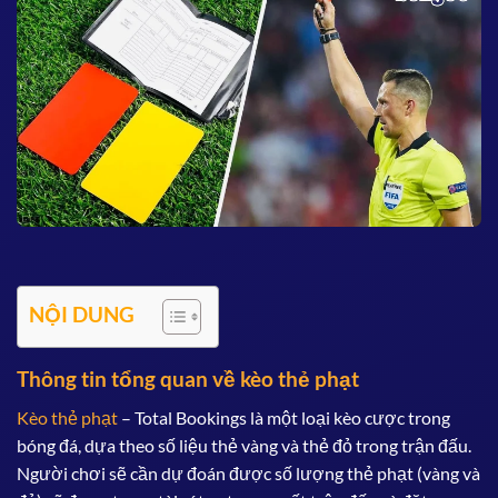
NỘI DUNG
Thông tin tổng quan về kèo thẻ phạt
Kèo thẻ phạt
– Total Bookings là một loại kèo cược trong
bóng đá, dựa theo số liệu thẻ vàng và thẻ đỏ trong trận đấu.
Người chơi sẽ cần dự đoán được số lượng thẻ phạt (vàng và